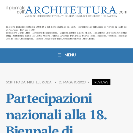
Edizione mensile cartacea: 2002-2014. Edizione digitale: dal 2015. Iscrizione al Tribunale di Torino n. 10213 del
24/09/2020 - ISSN 2284-1369
Fondatore: Carlo Olmo. Direttore: Michele Roda. Caporedattrice: Laura Milan. Redazione: Cristiana Chiorino,
Luigi Bartolomei, Ilaria La Corte, Milena Farina, Arianna Panarella, Maria Paola Repellino, Veronica Rodenigo,
Cecilia Rosa, Ubaldo Spina. Editore Delegato per The Architectural Post: Luca Gibello.
MENU
SCRITTO DA:
MICHELE RODA
•
23 MAGGIO 2023
•
REVIEWS
Partecipazioni
nazionali alla 18.
Biennale di