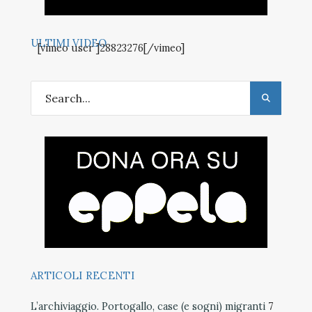
ULTIMI VIDEO
[vimeo user ]28823276[/vimeo]
ARTICOLI RECENTI
L’archiviaggio. Portogallo, case (e sogni) migranti
7