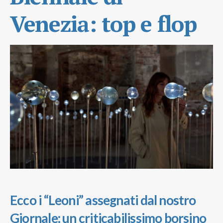
Venezia: top e flop
Ecco i “Leoni” assegnati dal nostro
Giornale: un criticabilissimo borsino