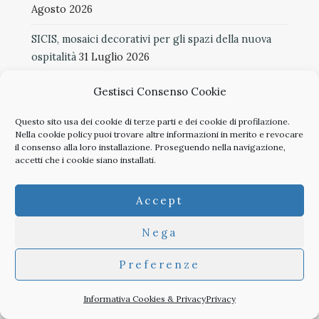
Agosto 2026
SICIS, mosaici decorativi per gli spazi della nuova
ospitalità
31 Luglio 2026
Tbilisi perde le brocche
30 Luglio 2026
Gestisci Consenso Cookie
Il ritorno dei centri storici
29 Luglio 2026
Questo sito usa dei cookie di terze parti e dei cookie di profilazione.
Nella
cookie policy
puoi trovare altre informazioni in merito e revocare
La nuova identità turistica di Catania
29 Luglio 2026
il consenso alla loro installazione. Proseguendo nella navigazione,
accetti che i cookie siano installati.
Fondazione Inarcassa, nuova governance: tuteliamo
la professione aprendoci alla società
28 Luglio 2026
Accept
Libri e abitare: suggerimenti per l’estate
28 Luglio
Nega
2026
Preferenze
TAG
Informativa Cookies & Privacy
Privacy
anniversari
infrastrutture
congressi