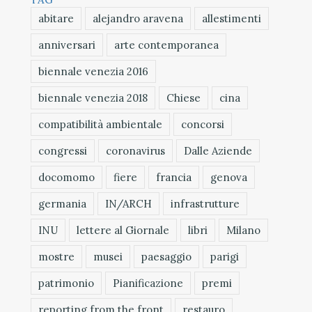
abitare
alejandro aravena
allestimenti
anniversari
arte contemporanea
biennale venezia 2016
biennale venezia 2018
Chiese
cina
compatibilità ambientale
concorsi
congressi
coronavirus
Dalle Aziende
docomomo
fiere
francia
genova
germania
IN/ARCH
infrastrutture
INU
lettere al Giornale
libri
Milano
mostre
musei
paesaggio
parigi
patrimonio
Pianificazione
premi
reporting from the front
restauro