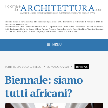
Edizione mensile cartacea: 2002-2014. Edizione digitale: dal 2015. Iscrizione al Tribunale di Torino n. 10213 del
24/09/2020 - ISSN 2284-1369
Fondatore: Carlo Olmo. Direttore: Michele Roda. Caporedattrice: Laura Milan. Redazione: Cristiana Chiorino,
Luigi Bartolomei, Ilaria La Corte, Milena Farina, Arianna Panarella, Maria Paola Repellino, Veronica Rodenigo,
Cecilia Rosa, Ubaldo Spina. Editore Delegato per The Architectural Post: Luca Gibello.
MENU
SCRITTO DA:
LUCA GIBELLO
•
22 MAGGIO 2023
•
REVIEWS
Biennale: siamo
tutti africani?