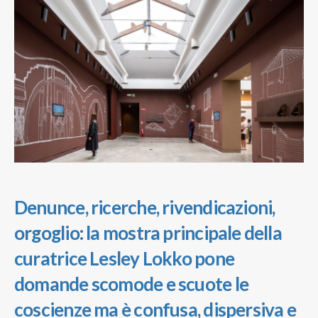
Denunce, ricerche, rivendicazioni,
orgoglio: la mostra principale della
curatrice Lesley Lokko pone
domande scomode e scuote le
coscienze ma è confusa, dispersiva e