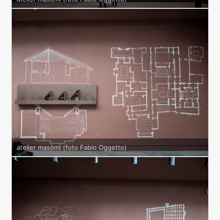
atelier masōmī (foto Fabio Oggetto)