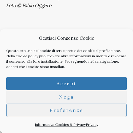
Foto © Fabio Oggero
Autore
Gestisci Consenso Cookie
Questo sito usa dei cookie di terze parti e dei cookie di profilazione.
Nella
cookie policy
puoi trovare altre informazioni in merito e revocare
il consenso alla loro installazione. Proseguendo nella navigazione,
accetti che i cookie siano installati.
Luca Gibello
Accept
Nato a Biella (1970), nel 1996 si laurea presso il
Nega
Politecnico di Torino, dove nel 2001 consegue
Preferenze
il dottorato di ricerca in Storia
dell’architettura e dell’urbanistica. Ha svolto
Informativa Cookies & Privacy
Privacy
attività di ricerca s...