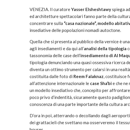
VENEZIA. Il curatore
Yasser Elsheshtawy
spiega ad
ed architetture spettacolari fanno parte della cultura
concentrare sulla
“casa nazionale”, modello abitati
insediative delle popolazioni nomadi autoctone.
Quella che si presenta al pubblico della vernice è un
agli insediamenti e da qui all’
analisi della tipologia
c
tassonomia delle case dell’
insediamento di Al Maq
tipologia denunciando una quasi ossessiva ricerca de
diventa un ottimo strumento per calarsi in una realtà
costituita dalle foto di
Reem Falaknaz
, costituisce 
all’attenzione internazionale le
case Sha’bi
e che ne r
un modello insediativo che, concepito per affrontare
poco privo d’indentità, sicuramente questo padiglion
conoscenza di una parte importante della cultura arc
D’ora in poi, atterrando o decollando dagli aeroporti
dei grattacieli che svettano ma osserveremo il tessu
houses.