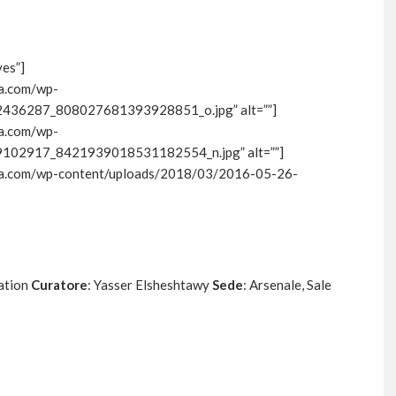
yes”]
ura.com/wp-
436287_808027681393928851_o.jpg” alt=””]
ura.com/wp-
102917_8421939018531182554_n.jpg” alt=””]
ettura.com/wp-content/uploads/2018/03/2016-05-26-
ation
Curatore
: Yasser Elsheshtawy
Sede
: Arsenale, Sale