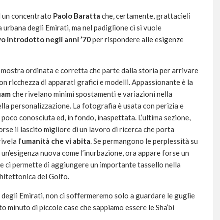
 un concentrato
Paolo Baratta
che, certamente, grattacieli
 urbana degli Emirati, ma nel padiglione ci si vuole
vo introdotto negli anni ’70
per rispondere alle esigenze
a mostra ordinata e corretta che parte dalla storia per arrivare
on ricchezza di apparati grafici e modelli. Appassionante è la
uam
che rivelano minimi spostamenti e variazioni nella
lla personalizzazione. La fotografia è usata con perizia e
 poco conosciuta ed, in fondo, inaspettata. L’ultima sezione,
forse il lascito migliore di un lavoro di ricerca che porta
ivela l’
umanità che vi abita
. Se permangono le perplessità su
 un’esigenza nuova come l’inurbazione, ora appare forse un
e ci permette di aggiungere un importante tassello nella
hitettonica del Golfo.
 degli Emirati, non ci soffermeremo solo a guardare le guglie
to minuto di piccole case che sappiamo essere le Sha’bi