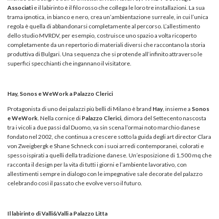
Associati
e il labirinto è il filo rosso che collega le loro tre installazioni. La sua
trama ipnotica, in bianco e nero, crea un’ambientazione surreale, in cui l’unica
regola è quella di abbandonarsi completamente al percorso. L’allestimento
dello studio MVRDV, per esempio, costruisce uno spazio a volta ricoperto
completamente da un repertorio di materiali diversi che raccontano la storia
produttiva di Bulgari. Una sequenza che si protende all’infinito attraverso le
superfici specchianti che ingannano il visitatore.
Hay, Sonos e WeWork a Palazzo Clerici
Protagonista di uno dei palazzi più belli di Milano è brand
Hay
, insieme a
Sonos
e WeWork
. Nella cornice di
Palazzo Clerici
, dimora del Settecento nascosta
tra i vicoli a due passi dal Duomo, va sin scena l’ormai noto marchio danese
fondato nel 2002, che continua a crescere sotto la guida degli art director Clara
von Zweigbergk e Shane Schneck con i suoi arredi contemporanei, colorati e
spesso ispirati a quelli della tradizione danese. Un’esposizione di 1.500 mq che
racconta il design per la vita di tutti i giorni e l’ambiente lavorativo, con
allestimenti sempre in dialogo con le impegnative sale decorate del palazzo
celebrando così il passato che evolve verso il futuro.
Il labirinto di Valli&Valli a Palazzo Litta