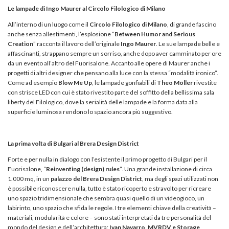
Le lampade di Ingo Maurer al Circolo Filologico di Milano
All’interno di un luogo come il
Circolo Filologico di Milano
, di grande fascino
anche senza allestimenti, l’esplosione “
Between Humor and Serious
Creation
” racconta il lavoro dell’originale
Ingo Maurer
. Le sue lampade belle e
affascinanti, strappano sempre un sorriso, anche dopo aver camminato per ore
da un evento all’altro del Fuorisalone. Accanto alle opere di Maurer anche i
progetti di altri designer che pensano alla luce con la stessa “modalità ironico”.
Come ad esempio
Blow Me Up
, le lampade gonfiabili di
Theo Möller
rivestite
con strisce LED con cui è stato rivestito parte del soffitto della bellissima sala
liberty del Filologico, dove la serialità delle lampade e la forma data alla
superficie luminosa rendono lo spazio ancora più suggestivo.
La prima volta di Bulgari al Brera Design District
Forte e per nulla in dialogo con l’esistente il primo progetto di Bulgari per il
Fuorisalone, “
Reinventing (design) rules
”. Una grande installazione di circa
1.000 mq, in un
palazzo del Brera Design District
, ma degli spazi utilizzati non
è possibile riconoscere nulla, tutto è stato ricoperto e stravolto per ricreare
uno spazio tridimensionale che sembra quasi quello di un videogioco, un
labirinto, uno spazio che sfida le regole. I tre elementi chiave della creatività –
materiali, modularità e colore – sono stati interpretati da tre personalità del
mondo del design e dell’architettura:
Ivan Navarro, MVRDV e Storage