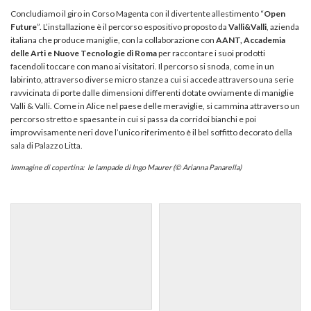
Concludiamo il giro in Corso Magenta con il divertente allestimento “
Open
Future
”. L’installazione è il percorso espositivo proposto da
Valli&Valli
, azienda
italiana che produce maniglie, con la collaborazione con
AANT, Accademia
delle Arti e Nuove Tecnologie di Roma
per raccontare i suoi prodotti
facendoli toccare con mano ai visitatori. Il percorso si snoda, come in un
labirinto, attraverso diverse micro stanze a cui si accede attraverso una serie
ravvicinata di porte dalle dimensioni differenti dotate ovviamente di maniglie
Valli & Valli. Come in Alice nel paese delle meraviglie, si cammina attraverso un
percorso stretto e spaesante in cui si passa da corridoi bianchi e poi
improvvisamente neri dove l’unico riferimento è il bel soffitto decorato della
sala di Palazzo Litta.
Immagine di copertina: le lampade di Ingo Maurer (© Arianna Panarella)