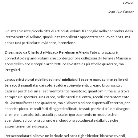
corpo.
Jean-Luc Parant
Un’affascinante piccola città di articolati volumi ti accoglie nella penombra della
Permanente di Milano, quasi un teatro silente approntato per l’evenienza, ma
senza una particolare, evidente, intenzione.
Disegnato da Charlotte Macaux Perelman e Alexis Fabry
, lo spazio è
connotato da grandi volumi che contengono le collezioni di Hermès Maison e
sono delle vere e proprie architetture rivestite da piastrelle quadrate, ma
irregolari.
Le
superfici vibrate delle decine di migliaia di tessere marocchine zellige di
terracotta smaltata, dai colori caldi e coinvolgenti
, creano la curiosità di
capire il perché di un allestimento tanto maestoso, quanto minimale. Si trova
sempre un’apertura, una varco, nelle pareti e si entra, accolti costantemente
dal
leit motif
a tessere quadrate, ma di diverso colore rispetto all’esterno, per
scoprire piccoli mondi fatti di oggetti raffinati, tessuti preziosi più nel disegno
che nel materiale, tutti accolti su scale rigorosamente in modulo che
scendono, salgono, si aprono e si chiudono sottolineate dalla luce che
sapientemente le disegna.
Per accomiatarsi si beve un karkadè nel bar a righe bicolori bianche e verdi,