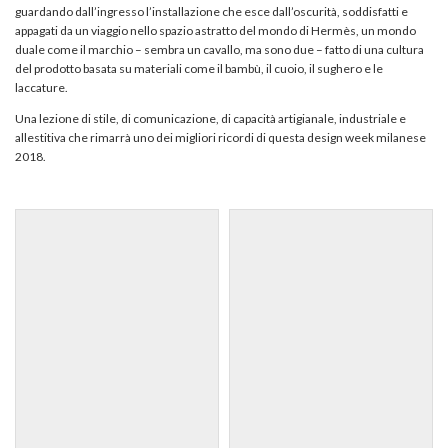
guardando dall’ingresso l’installazione che esce dall’oscurità, soddisfatti e
appagati da un viaggio nello spazio astratto del mondo di Hermès, un mondo
duale come il marchio – sembra un cavallo, ma sono due – fatto di una cultura
del prodotto basata su materiali come il bambù, il cuoio, il sughero e le
laccature.
Una lezione di stile, di comunicazione, di capacità artigianale, industriale e
allestitiva che rimarrà uno dei migliori ricordi di questa design week milanese
2018.