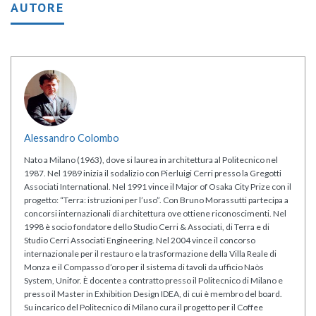
AUTORE
Alessandro Colombo
Nato a Milano (1963), dove si laurea in architettura al Politecnico nel
1987. Nel 1989 inizia il sodalizio con Pierluigi Cerri presso la Gregotti
Associati International. Nel 1991 vince il Major of Osaka City Prize con il
progetto: “Terra: istruzioni per l’uso”. Con Bruno Morassutti partecipa a
concorsi internazionali di architettura ove ottiene riconoscimenti. Nel
1998 è socio fondatore dello Studio Cerri & Associati, di Terra e di
Studio Cerri Associati Engineering. Nel 2004 vince il concorso
internazionale per il restauro e la trasformazione della Villa Reale di
Monza e il Compasso d’oro per il sistema di tavoli da ufficio Naòs
System, Unifor. È docente a contratto presso il Politecnico di Milano e
presso il Master in Exhibition Design IDEA, di cui è membro del board.
Su incarico del Politecnico di Milano cura il progetto per il Coffee