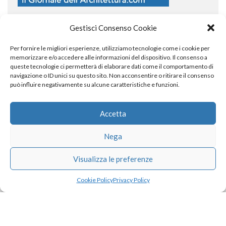
Gestisci Consenso Cookie
Per fornire le migliori esperienze, utilizziamo tecnologie come i cookie per
COPYRIGHT
memorizzare e/o accedere alle informazioni del dispositivo. Il consenso a
queste tecnologie ci permetterà di elaborare dati come il comportamento di
navigazione o ID unici su questo sito. Non acconsentire o ritirare il consenso
può influire negativamente su alcune caratteristiche e funzioni.
© TheArchitecturalPost 2024
SOCIAL NETWORK
Accetta
Nega
x
facebook
instagram
linkedin
Visualizza le preferenze
Cookie Policy
Privacy Policy