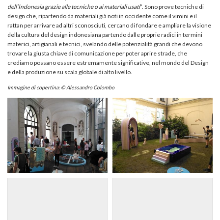
dell’Indonesia grazie alle tecniche o ai materiali usati
”. Sono prove tecniche di
design che, ripartendo da materiali già noti in occidente come il vimini e il
rattan per arrivare ad altri sconosciuti, cercano di fondare e ampliare la visione
della cultura del design indonesiana partendo dalle proprie radici in termini
materici, artigianali e tecnici, svelando delle potenzialità grandi che devono
trovare la giusta chiave di comunicazione per poter aprire strade, che
crediamo possano essere estremamente significative, nel mondo del Design
e della produzione su scala globale di alto livello.
Immagine di copertina: © Alessandro Colombo