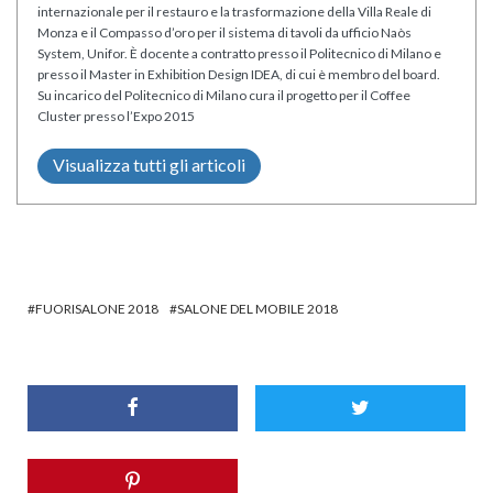
internazionale per il restauro e la trasformazione della Villa Reale di
Monza e il Compasso d’oro per il sistema di tavoli da ufficio Naòs
System, Unifor. È docente a contratto presso il Politecnico di Milano e
presso il Master in Exhibition Design IDEA, di cui è membro del board.
Su incarico del Politecnico di Milano cura il progetto per il Coffee
Cluster presso l’Expo 2015
Visualizza tutti gli articoli
FUORISALONE 2018
SALONE DEL MOBILE 2018