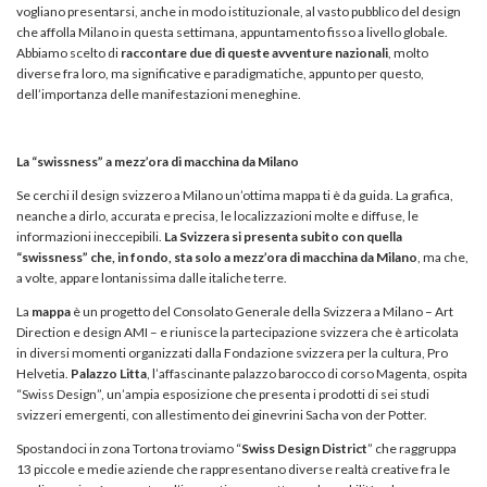
vogliano presentarsi, anche in modo istituzionale, al vasto pubblico del design
che affolla Milano in questa settimana, appuntamento fisso a livello globale.
Abbiamo scelto di
raccontare due di queste avventure nazionali
, molto
diverse fra loro, ma significative e paradigmatiche, appunto per questo,
dell’importanza delle manifestazioni meneghine.
La “swissness” a mezz’ora di macchina da Milano
Se cerchi il design svizzero a Milano un’ottima mappa ti è da guida. La grafica,
neanche a dirlo, accurata e precisa, le localizzazioni molte e diffuse, le
informazioni ineccepibili.
La Svizzera si presenta subito con quella
“swissness” che, in fondo, sta solo a mezz’ora di macchina da Milano
, ma che,
a volte, appare lontanissima dalle italiche terre.
La
mappa
è un progetto del Consolato Generale della Svizzera a Milano – Art
Direction e design AMI – e riunisce la partecipazione svizzera che è articolata
in diversi momenti organizzati dalla Fondazione svizzera per la cultura, Pro
Helvetia.
Palazzo Litta
, l’affascinante palazzo barocco di corso Magenta, ospita
“Swiss Design”, un’ampia esposizione che presenta i prodotti di sei studi
svizzeri emergenti, con allestimento dei ginevrini Sacha von der Potter.
Spostandoci in zona Tortona troviamo “
Swiss Design District
” che raggruppa
13 piccole e medie aziende che rappresentano diverse realtà creative fra le