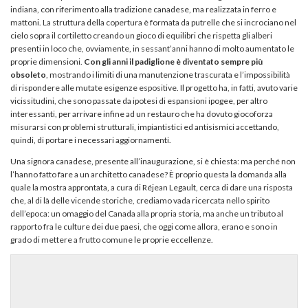
indiana, con riferimento alla tradizione canadese, ma realizzata in ferro e
mattoni. La struttura della copertura è formata da putrelle che si incrociano nel
cielo sopra il cortiletto creando un gioco di equilibri che rispetta gli alberi
presenti in loco che, ovviamente, in sessant’anni hanno di molto aumentato le
proprie dimensioni.
Con gli anni il padiglione è diventato sempre più
obsoleto
, mostrando i limiti di una manutenzione trascurata e l’impossibilità
di rispondere alle mutate esigenze espositive. Il progetto ha, in fatti, avuto varie
vicissitudini, che sono passate da ipotesi di espansioni ipogee, per altro
interessanti, per arrivare infine ad un restauro che ha dovuto giocoforza
misurarsi con problemi strutturali, impiantistici ed antisismici accettando,
quindi, di portare i necessari aggiornamenti.
Una signora canadese, presente all’inaugurazione, si è chiesta: ma perché non
l’hanno fatto fare a un architetto canadese? È proprio questa la domanda alla
quale la mostra approntata, a cura di Réjean Legault, cerca di dare una risposta
che, al di là delle vicende storiche, crediamo vada ricercata nello spirito
dell’epoca: un omaggio del Canada alla propria storia, ma anche un tributo al
rapporto fra le culture dei due paesi, che oggi come allora, erano e sono in
grado di mettere a frutto comune le proprie eccellenze.