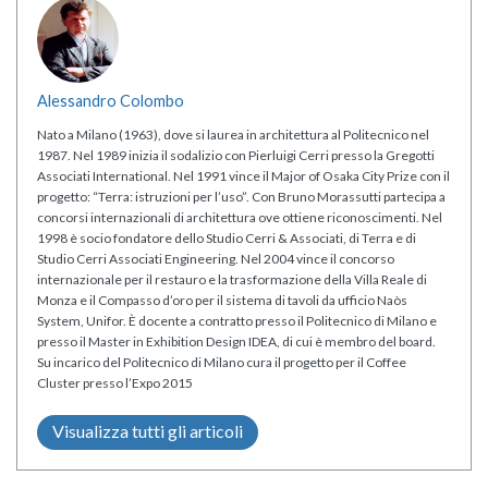
Alessandro Colombo
Nato a Milano (1963), dove si laurea in architettura al Politecnico nel
1987. Nel 1989 inizia il sodalizio con Pierluigi Cerri presso la Gregotti
Associati International. Nel 1991 vince il Major of Osaka City Prize con il
progetto: “Terra: istruzioni per l’uso”. Con Bruno Morassutti partecipa a
concorsi internazionali di architettura ove ottiene riconoscimenti. Nel
1998 è socio fondatore dello Studio Cerri & Associati, di Terra e di
Studio Cerri Associati Engineering. Nel 2004 vince il concorso
internazionale per il restauro e la trasformazione della Villa Reale di
Monza e il Compasso d’oro per il sistema di tavoli da ufficio Naòs
System, Unifor. È docente a contratto presso il Politecnico di Milano e
presso il Master in Exhibition Design IDEA, di cui è membro del board.
Su incarico del Politecnico di Milano cura il progetto per il Coffee
Cluster presso l’Expo 2015
Visualizza tutti gli articoli