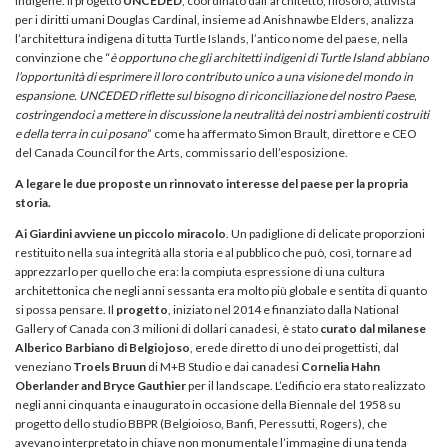
indigene. Il progetto
UNCEDED
, coordinato dall’architetto, filosofo, attivista
per i diritti umani Douglas Cardinal, insieme ad Anishnawbe Elders, analizza
l’architettura indigena di tutta Turtle Islands, l’antico nome del paese, nella
convinzione che “
è opportuno che gli architetti indigeni di Turtle Island abbiano
l’opportunità di esprimere il loro contributo unico a una visione del mondo in
espansione. UNCEDED riflette sul bisogno di riconciliazione del nostro Paese,
costringendoci a mettere in discussione la neutralità dei nostri ambienti costruiti
e della terra in cui posano
” come ha affermato Simon Brault, direttore e CEO
del Canada Council for the Arts, commissario dell’esposizione.
A legare le due proposte un rinnovato interesse del paese per la propria
storia.
Ai Giardini avviene un piccolo miracolo
. Un padiglione di delicate proporzioni
restituito nella sua integrità alla storia e al pubblico che può, così, tornare ad
apprezzarlo per quello che era: la compiuta espressione di una cultura
architettonica che negli anni sessanta era molto più globale e sentita di quanto
si possa pensare. Il
progetto
, iniziato nel 2014 e finanziato dalla National
Gallery of Canada con 3 milioni di dollari canadesi, è stato
curato dal milanese
Alberico Barbiano di Belgiojoso
, erede diretto di uno dei progettisti, dal
veneziano
Troels Bruun
di M+B Studio e dai canadesi
Cornelia Hahn
Oberlander and Bryce Gauthier
per il landscape. L’edificio era stato realizzato
negli anni cinquanta e inaugurato in occasione della Biennale del 1958 su
progetto dello studio BBPR (Belgioioso, Banfi, Peressutti, Rogers), che
avevano interpretato in chiave non monumentale l’immagine di una tenda