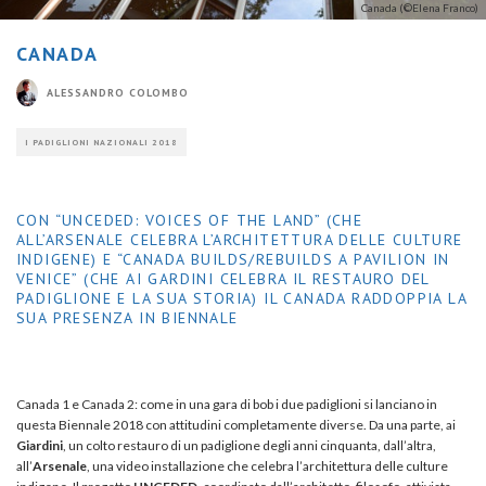
Canada (©Elena Franco)
CANADA
ALESSANDRO COLOMBO
I PADIGLIONI NAZIONALI 2018
CON “UNCEDED: VOICES OF THE LAND” (CHE
ALL’ARSENALE CELEBRA L’ARCHITETTURA DELLE CULTURE
INDIGENE) E “CANADA BUILDS/REBUILDS A PAVILION IN
VENICE” (CHE AI GARDINI CELEBRA IL RESTAURO DEL
PADIGLIONE E LA SUA STORIA) IL CANADA RADDOPPIA LA
SUA PRESENZA IN BIENNALE
Canada 1 e Canada 2: come in una gara di bob i due padiglioni si lanciano in
questa Biennale 2018 con attitudini completamente diverse. Da una parte, ai
Giardini
, un colto restauro di un padiglione degli anni cinquanta, dall’altra,
all’
Arsenale
, una video installazione che celebra l’architettura delle culture