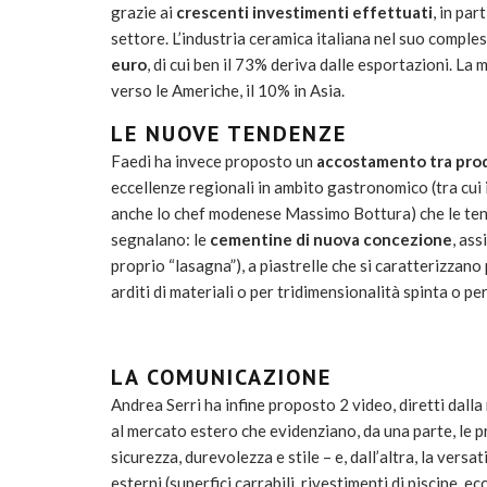
grazie ai
crescenti investimenti effettuati
, in par
settore. L’industria ceramica italiana nel suo compl
euro
, di cui ben il 73% deriva dalle esportazioni. La 
verso le Americhe, il 10% in Asia.
LE NUOVE TENDENZE
Faedi ha invece proposto un
accostamento tra prod
eccellenze regionali in ambito gastronomico (tra cui i
anche lo chef modenese Massimo Bottura) che le tenden
segnalano: le
cementine di nuova concezione
, ass
proprio “lasagna”), a piastrelle che si caratterizzano
arditi di materiali o per tridimensionalità spinta o p
LA COMUNICAZIONE
Andrea Serri ha infine proposto 2 video, diretti dalla
al mercato estero che evidenziano, da una parte, le p
sicurezza, durevolezza e stile – e, dall’altra, la versa
esterni (superfici carrabili, rivestimenti di piscine, ecc