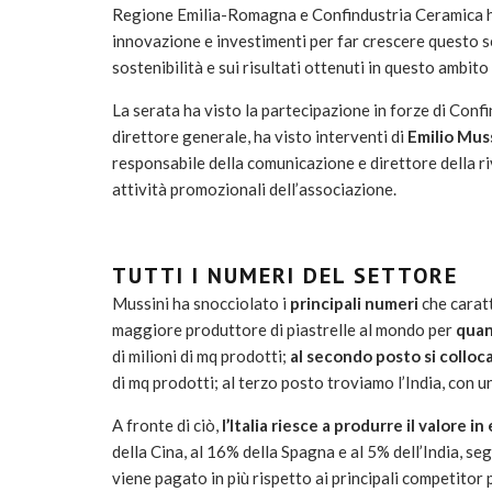
Regione Emilia-Romagna e Confindustria Ceramica h
innovazione e investimenti per far crescere questo se
sostenibilità e sui risultati ottenuti in questo ambito
La serata ha visto la partecipazione in forze di Con
direttore generale, ha visto interventi di
Emilio Mus
responsabile della comunicazione e direttore della ri
attività promozionali dell’associazione.
TUTTI I NUMERI DEL SETTORE
Mussini ha snocciolato i
principali numeri
che caratt
maggiore produttore di piastrelle al mondo per
quan
di milioni di mq prodotti;
al secondo posto si colloca 
di mq prodotti; al terzo posto troviamo l’India, con u
A fronte di ciò,
l’Italia riesce a produrre il valore i
della Cina, al 16% della Spagna e al 5% dell’India, se
viene pagato in più rispetto ai principali competitor 