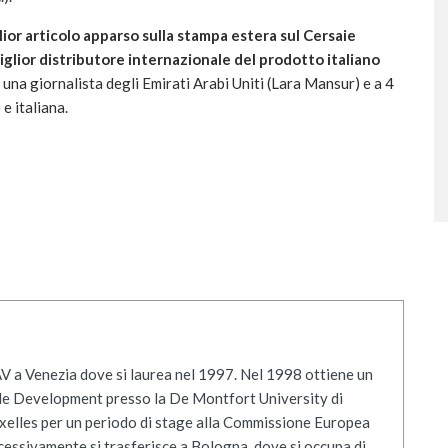
lior articolo apparso sulla stampa estera sul Cersaie
miglior distributore internazionale del prodotto italiano
una giornalista degli Emirati Arabi Uniti (Lara Mansur) e a 4
e italiana.
V a Venezia dove si laurea nel 1997. Nel 1998 ottiene un
le Development presso la De Montfort University di
uxelles per un periodo di stage alla Commissione Europea
essivamente si trasferisce a Bologna, dove si occupa di