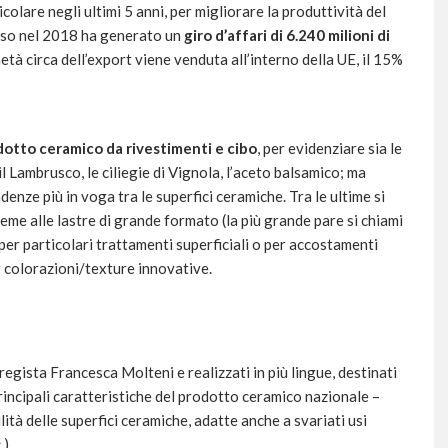
ticolare negli ultimi 5 anni, per migliorare la produttività del
esso nel 2018 ha generato un
giro d’affari di 6.240 milioni di
metà circa dell’export viene venduta all’interno della UE, il 15%
otto ceramico da rivestimenti e cibo
, per evidenziare sia le
l Lambrusco, le ciliegie di Vignola, l’aceto balsamico; ma
ze più in voga tra le superfici ceramiche. Tra le ultime si
ieme alle lastre di grande formato (la più grande pare si chiami
 per particolari trattamenti superficiali o per accostamenti
er colorazioni/texture innovative.
 regista Francesca Molteni e realizzati in più lingue, destinati
rincipali caratteristiche del prodotto ceramico nazionale –
tilità delle superfici ceramiche, adatte anche a svariati usi
.).