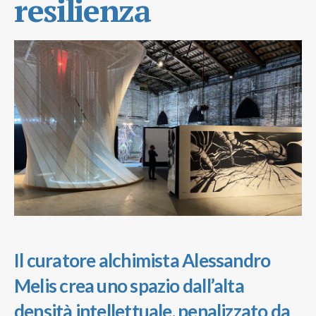
resilienza
Il curatore alchimista Alessandro
Melis crea uno spazio dall’alta
densità intellettuale, penalizzato da