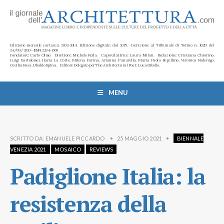
Edizione mensile cartacea: 2002-2014. Edizione digitale: dal 2015. Iscrizione al Tribunale di Torino n. 10213 del
24/09/2020 - ISSN 2284-1369
Fondatore: Carlo Olmo. Direttore: Michele Roda. Caporedattrice: Laura Milan. Redazione: Cristiana Chiorino,
Luigi Bartolomei, Ilaria La Corte, Milena Farina, Arianna Panarella, Maria Paola Repellino, Veronica Rodenigo,
Cecilia Rosa, Ubaldo Spina. Editore Delegato per The Architectural Post: Luca Gibello.
MENU
SCRITTO DA:
EMANUELE PICCARDO
•
25 MAGGIO 2021
•
BIENNALE
VENEZIA 2021
MOSAICO
REVIEWS
Padiglione Italia: la
resistenza della