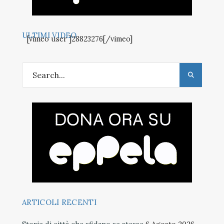
ULTIMI VIDEO
[vimeo user ]28823276[/vimeo]
ARTICOLI RECENTI