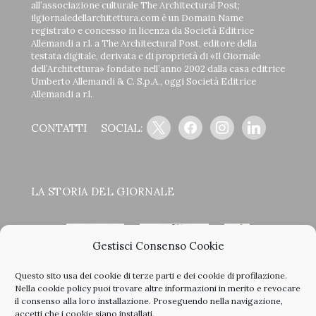
all’associazione culturale The Architectural Post;
ilgiornaledellarchitettura.com è un Domain Name
registrato e concesso in licenza da Società Editrice
Allemandi a r.l. a The Architectural Post, editore della
testata digitale, derivata e di proprietà di «Il Giornale
dell’Architettura» fondato nell’anno 2002 dalla casa editrice
Umberto Allemandi & C. S.p.A., oggi Società Editrice
Allemandi a r.l.
x
facebook
instagram
linkedin
CONTATTI
SOCIAL:
LA STORIA DEL GIORNALE
Gestisci Consenso Cookie
Questo sito usa dei cookie di terze parti e dei cookie di profilazione.
<
>
Nella
cookie policy
puoi trovare altre informazioni in merito e revocare
il consenso alla loro installazione. Proseguendo nella navigazione,
accetti che i cookie siano installati.