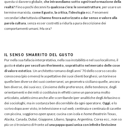
questa sì davvero globale,
che intravediamo sotto ogni trasformazione della
realtà?
Fino a pochi decenni fa
qualcosa c’era: le sovrastrutture
, per usare un
termine marxista,
come il gusto, la critica, l’ideologia
ecc. Fenomeni
secondari
che
tuttavia
ci hanno finora autorizzato a dar senso e valore alla
parola cultura
, senza esser costretti a ridurla a pura descrizione dei
comportamenti umani. Ma ora?
IL SENSO SMARRITO DEL GUSTO
Pur nella sua fallacia interpretativa, nella sua instabilità e nel suo localismo, il
gusto
è stato per secoli un riferimento, soprattutto nel mercato delle cose
di valore estetico
. Un architetto romano degli anni ’70 dello scorso secolo
conosceva (più o meno) le aspettative dei suoi clienti borghesi, un torinese
quelle ben diverse dei suoi conterranei, un geometra siciliano quelle, ancora
ben diverse, dei suoi ecc. L’insieme delle preferenze, delle tendenze, degli
orientamenti e dei miti si costituiva in effetti come un panorama molto
articolato, adattissimo anche alle scorribande iper-analitiche degli Arbasino o
dei sociologhi, ma in sostanza ben discernibile da ogni operatore.
Oggi
, e lo
scrivo dopo aver visto, in televisione e sul
web
, centinaia e centinaia di casette
con piscina, soggiorno
open space
, cucina con isola e
home theatre
in Texas,
Alaska, Canada, Dubai, Giappone, Libano, Spagna, Argentina, Corea ecc., non so
più se ci troviamo di fronte ad
una pappa quasi unica con infinite lievissime