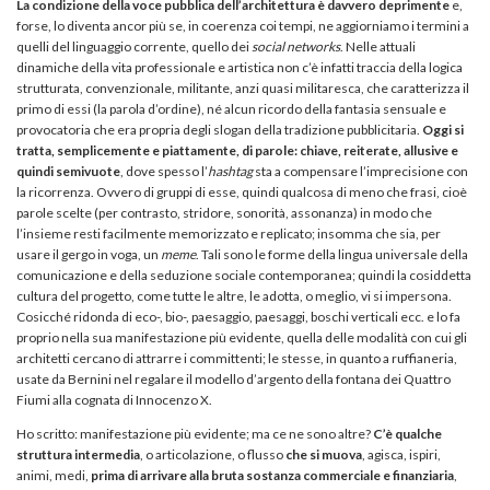
La condizione della voce pubblica dell’architettura è davvero deprimente
e,
forse, lo diventa ancor più se, in coerenza coi tempi, ne aggiorniamo i termini a
quelli del linguaggio corrente, quello dei
social networks
. Nelle attuali
dinamiche della vita professionale e artistica non c’è infatti traccia della logica
strutturata, convenzionale, militante, anzi quasi militaresca, che caratterizza il
primo di essi (la parola d’ordine), né alcun ricordo della fantasia sensuale e
provocatoria che era propria degli slogan della tradizione pubblicitaria.
Oggi si
tratta, semplicemente e piattamente, di parole: chiave, reiterate, allusive e
quindi semivuote
, dove spesso l’
hashtag
sta a compensare l’imprecisione con
la ricorrenza. Ovvero di gruppi di esse, quindi qualcosa di meno che frasi, cioè
parole scelte (per contrasto, stridore, sonorità, assonanza) in modo che
l’insieme resti facilmente memorizzato e replicato; insomma che sia, per
usare il gergo in voga, un
meme
. Tali sono le forme della lingua universale della
comunicazione e della seduzione sociale contemporanea; quindi la cosiddetta
cultura del progetto, come tutte le altre, le adotta, o meglio, vi si impersona.
Cosicché ridonda di eco-, bio-, paesaggio, paesaggi, boschi verticali ecc. e lo fa
proprio nella sua manifestazione più evidente, quella delle modalità con cui gli
architetti cercano di attrarre i committenti; le stesse, in quanto a ruffianeria,
usate da Bernini nel regalare il modello d’argento della fontana dei Quattro
Fiumi alla cognata di Innocenzo X.
Ho scritto: manifestazione più evidente; ma ce ne sono altre?
C’è qualche
struttura intermedia
, o articolazione, o flusso
che si muova
, agisca, ispiri,
animi, medi,
prima di arrivare alla bruta sostanza commerciale e finanziaria
,