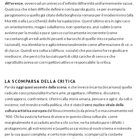
differenze
, ovvero ad un universo d’infinite difformità uniformemente vacue.
Qualcosa che è ben difficile definire con la parola gusto, se per esempio la
paragoniamo a quello già citato della borghesia romana per il modernismo (alla
Moretti o alla Luccichenti) delle loro palazzine. Quest’ultimo era in ogni caso
un orientamento, magari subalterno, non spontaneo, anzi subìto (come
avviene per la moda) e pure spesso curiosamente incoerente (come
raccontano gli arredi antichi pesanti e barocchi di quelle stesse palazzine
razionali), ma identitario e agito intenzionalmente come affermazione di sé, o
di classe. Quindi era cultura (diffusa, sociale) che possiamo forse giudicare
mediocre, che però ci ha lasciato parti di città cariche di senso e che
soprattutto aveva un corrispettivo attivo e responsabile: la critica.
LA SCOMPARSA DELLA CRITICA
Parola
oggi quasi assente dalla scena
, e che invece incarna (incarnava) quella
radicale consustanzialità fra fare arte, progettare, riflettere, discutere,
contrapporsi, confrontare, riferirsi alla storia umana, pensare e agire, da soli o
insieme, nel mondo e nella politica, che è stato il
vero nucleo vitale della
cultura artistica europea
dal Rinascimento (o da prima?) e massimamente nel
‘900. Chi ha avuto la fortuna di vivere in questo clima culturale, come
marginalmente è accaduto anche a chi scrive, ne ha intuito pure i difetti: i
protagonismi, gli estremismi e (aspetto assai vicino al nostro tema e notevole
per la sua quasi completa, e certo non rimpianta, scomparsa) la costante