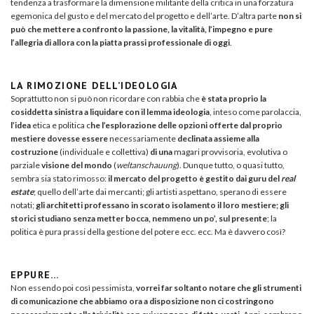
tendenza a trasformare la dimensione militante della critica in una forzatura
egemonica del gusto e del mercato del progetto e dell’arte. D’altra parte
non si
può che mettere a confronto la passione, la vitalità, l’impegno e pure
l’allegria di allora con la piatta prassi professionale di oggi
.
LA RIMOZIONE DELL’IDEOLOGIA
Soprattutto non si può non ricordare con rabbia che
è stata proprio la
cosiddetta sinistra a liquidare con il lemma ideologia
, inteso come parolaccia,
l’idea
etica e politica c
he l’esplorazione delle opzioni offerte dal proprio
mestiere dovesse essere
necessariamente
declinata assieme alla
costruzione
(individuale e collettiva)
di una
magari provvisoria, evolutiva o
parziale
visione del mondo
(
weltanschauung
). Dunque tutto, o quasi tutto,
sembra sia stato rimosso:
il mercato del progetto è gestito dai guru del
real
estate
; quello dell’arte dai mercanti; gli artisti aspettano, sperano di essere
notati;
gli architetti professano in scorato isolamento il loro mestiere; gli
storici studiano senza metter bocca, nemmeno un po’, sul presente
; la
politica è pura prassi della gestione del potere ecc. ecc. Ma è davvero così?
EPPURE…
Non essendo poi così pessimista,
vorrei far soltanto notare che gli strumenti
di comunicazione che abbiamo ora a disposizione non ci costringono