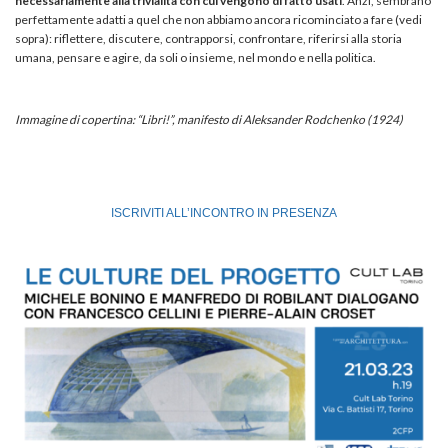
necessariamente alla trivialità con cui vengono di fatto usati
. Anzi, sembrano
perfettamente adatti a quel che non abbiamo ancora ricominciato a fare (vedi
sopra): riflettere, discutere, contrapporsi, confrontare, riferirsi alla storia
umana, pensare e agire, da soli o insieme, nel mondo e nella politica.
Immagine di copertina: “Libri!”, manifesto di Aleksander Rodchenko (1924)
ISCRIVITI ALL’INCONTRO IN PRESENZA