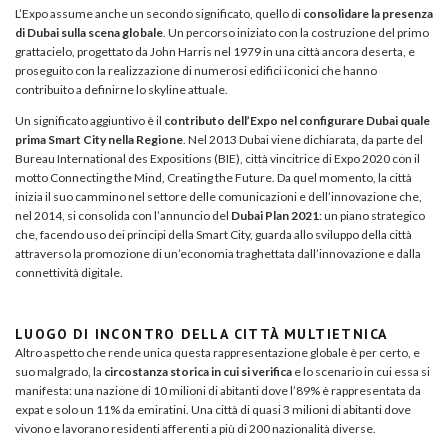
L’Expo assume anche un secondo significato, quello di
consolidare la presenza
di Dubai sulla scena globale
. Un percorso iniziato con la costruzione del primo
grattacielo, progettato da John Harris nel 1979 in una città ancora deserta, e
proseguito con la realizzazione di numerosi edifici iconici che hanno
contribuito a definirne lo skyline attuale.
Un significato aggiuntivo è il
contributo dell’Expo nel configurare Dubai quale
prima Smart City nella Regione
. Nel 2013 Dubai viene dichiarata, da parte del
Bureau International des Expositions (BIE), città vincitrice di Expo 2020 con il
motto Connecting the Mind, Creating the Future. Da quel momento, la città
inizia il suo cammino nel settore delle comunicazioni e dell’innovazione che,
nel 2014, si consolida con l’annuncio del
Dubai Plan 2021
: un piano strategico
che, facendo uso dei principi della Smart City, guarda allo sviluppo della città
attraverso la promozione di un’economia traghettata dall’innovazione e dalla
connettività digitale.
LUOGO DI INCONTRO DELLA CITTÀ MULTIETNICA
Altro aspetto che rende unica questa rappresentazione globale è per certo, e
suo malgrado, la
circostanza storica in cui si verifica
e lo scenario in cui essa si
manifesta: una nazione di 10 milioni di abitanti dove l’89% è rappresentata da
expat e solo un 11% da emiratini. Una città di quasi 3 milioni di abitanti dove
vivono e lavorano residenti afferenti a più di 200 nazionalità diverse.