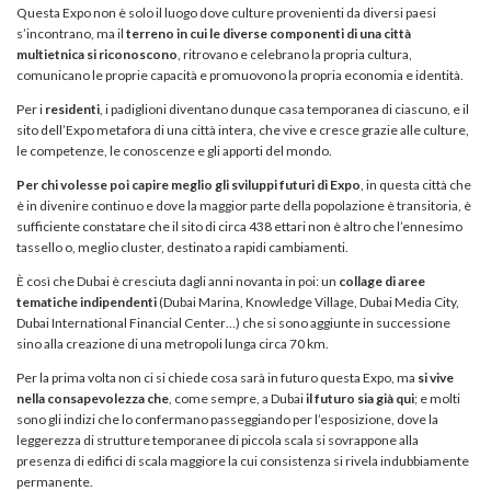
Questa Expo non è solo il luogo dove culture provenienti da diversi paesi
s’incontrano, ma il
terreno in cui le diverse componenti di una città
multietnica si riconoscono
, ritrovano e celebrano la propria cultura,
comunicano le proprie capacità e promuovono la propria economia e identità.
Per i
residenti
, i padiglioni diventano dunque casa temporanea di ciascuno, e il
sito dell’Expo metafora di una città intera, che vive e cresce grazie alle culture,
le competenze, le conoscenze e gli apporti del mondo.
Per chi volesse poi capire meglio gli sviluppi futuri di Expo
, in questa città che
è in divenire continuo e dove la maggior parte della popolazione è transitoria, è
sufficiente constatare che il sito di circa 438 ettari non è altro che l’ennesimo
tassello o, meglio cluster, destinato a rapidi cambiamenti.
È così che Dubai è cresciuta dagli anni novanta in poi: un
collage di aree
tematiche indipendenti
(Dubai Marina, Knowledge Village, Dubai Media City,
Dubai International Financial Center…) che si sono aggiunte in successione
sino alla creazione di una metropoli lunga circa 70 km.
Per la prima volta non ci si chiede cosa sarà in futuro questa Expo, ma
si vive
nella consapevolezza che
, come sempre, a Dubai
il futuro sia già qui
; e molti
sono gli indizi che lo confermano passeggiando per l’esposizione, dove la
leggerezza di strutture temporanee di piccola scala si sovrappone alla
presenza di edifici di scala maggiore la cui consistenza si rivela indubbiamente
permanente.