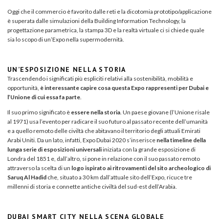
Oggi che il commercio è favorito dalle reti e la dicotomia prototipo/applicazione
è superata dalle simulazioni della Building Information Technology, la
progettazione parametrica, la stampa 3D e la realtà virtuale ci si chiede quale
sia lo scopo di un’Expo nella supermodernità.
UN’ESPOSIZIONE NELLA STORIA
Trascendendo i significati più espliciti relativi alla sostenibilità, mobilità e
opportunità,
è interessante capire cosa questa Expo rappresenti per Dubai e
l’Unione di cui essa fa parte
.
Il suo primo significato è
essere nella storia
. Un paese giovane (l’Unione risale
al 1971) usa l’evento per radicare il suo futuro al passato recente dell’umanità
e a quello remoto delle civiltà che abitavano il territorio degli attuali Emirati
Arabi Uniti. Da un lato, infatti, Expo Dubai 2020 s’inserisce
nella timeline della
lunga serie di esposizioni universali
iniziata con la grande esposizione di
Londra del 1851 e, dall’altro, si pone in relazione con il suo passato remoto
attraverso la scelta di un
logo ispirato ai ritrovamenti del sito archeologico di
Saruq Al Hadid
che, situato a 30 km dall’attuale sito dell’Expo, ricuce tre
millenni di storia e connette antiche civiltà del sud-est dell’Arabia.
DUBAI SMART CITY NELLA SCENA GLOBALE