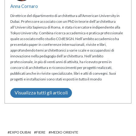
Anna Cornaro
Direttrice del dipartimento di architettura all'American University in
Dubai. Professore associato con un PhD in teorie dell’architettura
all’Università Sapienza di Roma, è stata ricercatore indipendente alla
Tokyo University. Combina ricerca accademica e pratica professionale
quale associato nello studio COdESIGN. Nell’ambito accademico ha
presentato paper in conferenze internazionali, riviste e libri,
approfondendo temi architettonici a varie scale e occupandosi di
innovazione nella pedagogia dell’architettura. Nell’ambito
professionale, in più di venti anni di attività, ha ricevuto premi in
concorsi di architettura e riconoscimenti per progetti realizzati,
pubblicati anche in riviste specializzate, libri e atti di convegni. Suoi
progetti e installazioni sono stati esposti in tutto il mondo
Visualizza tutti gli articoli
EXPO DUBAI
FIERE
MEDIO ORIENTE