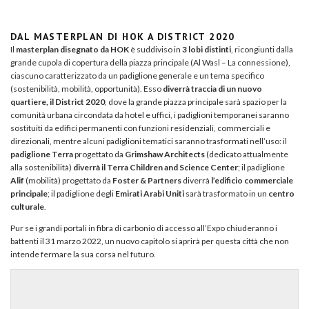
DAL MASTERPLAN DI HOK A DISTRICT 2020
Il
masterplan disegnato da HOK
è suddiviso in
3 lobi distinti
, ricongiunti dalla
grande cupola di copertura della piazza principale (Al Wasl – La connessione),
ciascuno caratterizzato da un padiglione generale e un tema specifico
(sostenibilità, mobilità, opportunità). Esso
diverrà traccia di un nuovo
quartiere, il District 2020
, dove la grande piazza principale sarà spazio per la
comunità urbana circondata da hotel e uffici, i padiglioni temporanei saranno
sostituiti da edifici permanenti con funzioni residenziali, commerciali e
direzionali, mentre alcuni padiglioni tematici saranno trasformati nell’uso: il
padiglione Terra
progettato da
Grimshaw Architects
(dedicato attualmente
alla sostenibilità)
diverrà il Terra Children and Science Center
; il padiglione
Alif
(mobilità) progettato da
Foster & Partners
diverrà
l’edificio commerciale
principale
; il padiglione degli
Emirati Arabi Uniti
sarà trasformato in un
centro
culturale
.
Pur se i grandi portali in fibra di carbonio di accesso all’Expo chiuderanno i
battenti il 31 marzo 2022, un nuovo capitolo si aprirà per questa città che non
intende fermare la sua corsa nel futuro.