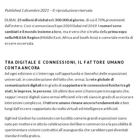
Published 1 dicembre 2021 – © riproduzione riservata
DUBAI.
25 milioni di visitatori: 300.000 al giorno
, di cui il 70% provenienti
dall’estero. Così si annunciava Expo 2020 Dubai nel 2019.
I numeri sono
cambiati e il mondo insieme a loro
, ma è vero che si tratta della
prima expo
nella MEASA Region
(Middle East, Africa and South Asia) e come tale merita di
essere osservata.
TRA DIGITALE E CONNESSIONI, IL FATTORE UMANO
CONTA ANCORA
Ad ogni edizione ci s’interroga sull’opportunità e i benefici delle esposizioni
universali, in considerazione del fatto che, ormai, la
rete globale di
comunicazioni digitali
è in grado di
soppiantare le connessioni fisiche tra gli
stati, le imprese, le persone
. Gli ultimi due anni ci hanno però insegnato che,
seppur i mezzi digitali siano ormai efficienti e le reti siano in grado di assicurare
interazioni complesse, il
fattore umano rimane ancora fondamentale
e ben
lungi dall’essere soppiantato da realtà virtuali ed intelligenze artificiali.
Sigfried Giedion ha sostenuto con lucidità come le grandi esposizioni siano
nate per mettere in atto la celebrazione del libero commercio e la possibilità di
sperimentare sistemi costruttivi all’avanguardia che sarebbero poi diventati
standard nella pratica.