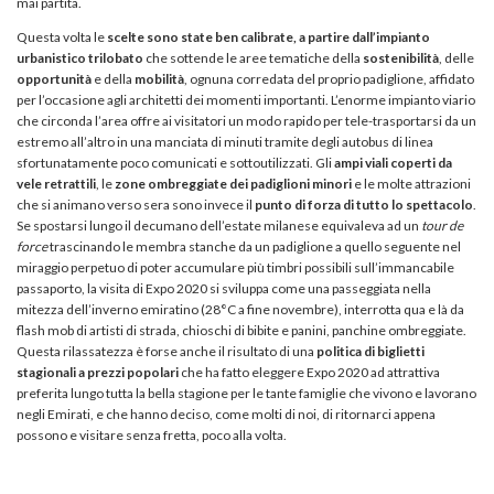
mai partita.
Questa volta le
scelte sono state ben calibrate, a partire dall’impianto
urbanistico trilobato
che sottende le aree tematiche della
sostenibilità
, delle
opportunità
e della
mobilità
, ognuna corredata del proprio padiglione, affidato
per l’occasione agli architetti dei momenti importanti. L’enorme impianto viario
che circonda l’area offre ai visitatori un modo rapido per tele-trasportarsi da un
estremo all’altro in una manciata di minuti tramite degli autobus di linea
sfortunatamente poco comunicati e sottoutilizzati. Gli
ampi viali coperti da
vele retrattili
, le
zone ombreggiate dei padiglioni minori
e le molte attrazioni
che si animano verso sera sono invece il
punto di forza di tutto lo spettacolo
.
Se spostarsi lungo il decumano dell’estate milanese equivaleva ad un
tour de
force
trascinando le membra stanche da un padiglione a quello seguente nel
miraggio perpetuo di poter accumulare più timbri possibili sull’immancabile
passaporto, la visita di Expo 2020 si sviluppa come una passeggiata nella
mitezza dell’inverno emiratino (28°C a fine novembre), interrotta qua e là da
flash mob di artisti di strada, chioschi di bibite e panini, panchine ombreggiate.
Questa rilassatezza è forse anche il risultato di una
politica di biglietti
stagionali a prezzi popolari
che ha fatto eleggere Expo 2020 ad attrattiva
preferita lungo tutta la bella stagione per le tante famiglie che vivono e lavorano
negli Emirati, e che hanno deciso, come molti di noi, di ritornarci appena
possono e visitare senza fretta, poco alla volta.