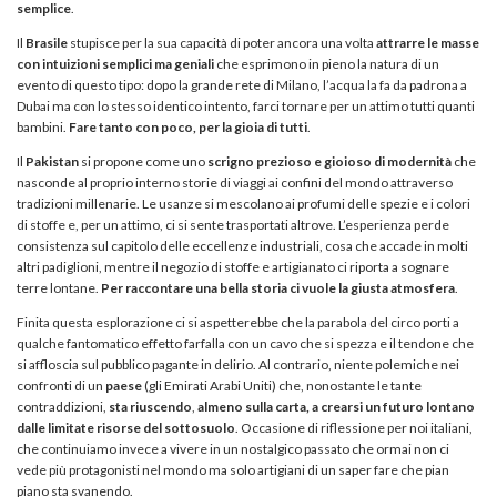
semplice
.
Il
Brasile
stupisce per la sua capacità di poter ancora una volta
attrarre le masse
con intuizioni semplici ma geniali
che esprimono in pieno la natura di un
evento di questo tipo: dopo la grande rete di Milano, l’acqua la fa da padrona a
Dubai ma con lo stesso identico intento, farci tornare per un attimo tutti quanti
bambini.
Fare tanto con poco, per la gioia di tutti
.
Il
Pakistan
si propone come uno
scrigno prezioso e gioioso di modernità
che
nasconde al proprio interno storie di viaggi ai confini del mondo attraverso
tradizioni millenarie. Le usanze si mescolano ai profumi delle spezie e i colori
di stoffe e, per un attimo, ci si sente trasportati altrove. L’esperienza perde
consistenza sul capitolo delle eccellenze industriali, cosa che accade in molti
altri padiglioni, mentre il negozio di stoffe e artigianato ci riporta a sognare
terre lontane.
Per raccontare una bella storia ci vuole la giusta atmosfera
.
Finita questa esplorazione ci si aspetterebbe che la parabola del circo porti a
qualche fantomatico effetto farfalla con un cavo che si spezza e il tendone che
si affloscia sul pubblico pagante in delirio. Al contrario, niente polemiche nei
confronti di un
paese
(gli Emirati Arabi Uniti) che, nonostante le tante
contraddizioni,
sta riuscendo
,
almeno sulla carta, a crearsi un futuro lontano
dalle limitate risorse del sottosuolo
. Occasione di riflessione per noi italiani,
che continuiamo invece a vivere in un nostalgico passato che ormai non ci
vede più protagonisti nel mondo ma solo artigiani di un saper fare che pian
piano sta svanendo.