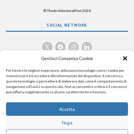
© TheArchitecturalPost 2024
SOCIAL NETWORK
x
facebook
instagram
linkedin
Gestisci Consenso Cookie
Per fornire le migliori esperienze, utilizziamo tecnologie come i cookie per
memorizzare e/o accedere alle informazioni del dispositivo. Il consenso a
queste tecnologie ci permetterà di elaborare dati come il comportamento di
navigazione o ID unici su questo sito. Non acconsentire o ritirare il consenso
può influire negativamente su alcune caratteristiche e funzioni.
Accetta
Nega