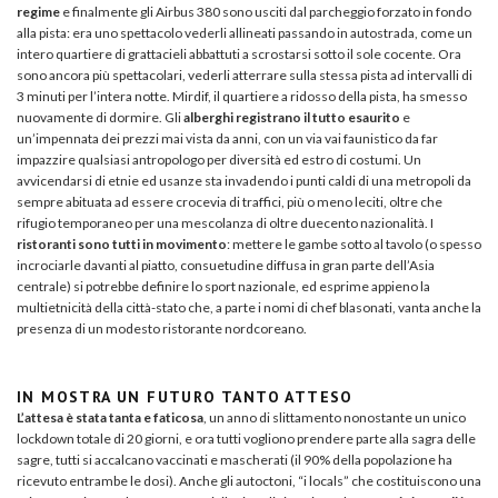
regime
e finalmente gli Airbus 380 sono usciti dal parcheggio forzato in fondo
alla pista: era uno spettacolo vederli allineati passando in autostrada, come un
intero quartiere di grattacieli abbattuti a scrostarsi sotto il sole cocente. Ora
sono ancora più spettacolari, vederli atterrare sulla stessa pista ad intervalli di
3 minuti per l’intera notte. Mirdif, il quartiere a ridosso della pista, ha smesso
nuovamente di dormire. Gli
alberghi registrano il tutto esaurito
e
un’impennata dei prezzi mai vista da anni, con un via vai faunistico da far
impazzire qualsiasi antropologo per diversità ed estro di costumi. Un
avvicendarsi di etnie ed usanze sta invadendo i punti caldi di una metropoli da
sempre abituata ad essere crocevia di traffici, più o meno leciti, oltre che
rifugio temporaneo per una mescolanza di oltre duecento nazionalità. I
ristoranti sono tutti in movimento
: mettere le gambe sotto al tavolo (o spesso
incrociarle davanti al piatto, consuetudine diffusa in gran parte dell’Asia
centrale) si potrebbe definire lo sport nazionale, ed esprime appieno la
multietnicità della città-stato che, a parte i nomi di chef blasonati, vanta anche la
presenza di un modesto ristorante nordcoreano.
IN MOSTRA UN FUTURO TANTO ATTESO
L’attesa è stata tanta e faticosa
, un anno di slittamento nonostante un unico
lockdown totale di 20 giorni, e ora tutti vogliono prendere parte alla sagra delle
sagre, tutti si accalcano vaccinati e mascherati (il 90% della popolazione ha
ricevuto entrambe le dosi). Anche gli autoctoni, “i locals” che costituiscono una