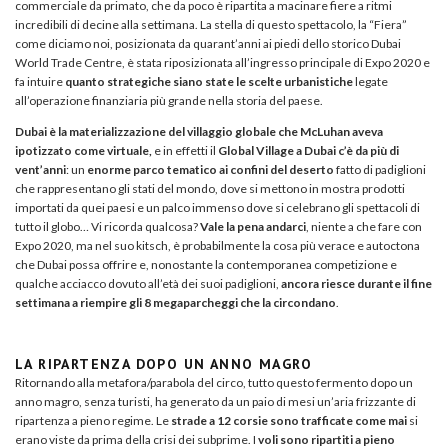
commerciale da primato, che da poco è ripartita a macinare fiere a ritmi
incredibili di decine alla settimana. La stella di questo spettacolo, la “Fiera”
come diciamo noi, posizionata da quarant’anni ai piedi dello storico Dubai
World Trade Centre, è stata riposizionata all’ingresso principale di Expo 2020 e
fa intuire
quanto strategiche siano state le scelte urbanistiche
legate
all’operazione finanziaria più grande nella storia del paese.
Dubai è la materializzazione del villaggio globale che McLuhan aveva
ipotizzato come virtuale,
e in effetti il
Global Village a Dubai c’è da più di
vent’anni
: un
enorme parco tematico ai confini del deserto
fatto di padiglioni
che rappresentano gli stati del mondo, dove si mettono in mostra prodotti
importati da quei paesi e un palco immenso dove si celebrano gli spettacoli di
tutto il globo… Vi ricorda qualcosa?
Vale la pena andarci
, niente a che fare con
Expo 2020, ma nel suo kitsch, è probabilmente la cosa più verace e autoctona
che Dubai possa offrire e, nonostante la contemporanea competizione e
qualche acciacco dovuto all’età dei suoi padiglioni,
ancora riesce durante il fine
settimana a riempire gli 8 megaparcheggi che la circondano
.
LA RIPARTENZA DOPO UN ANNO MAGRO
Ritornando alla metafora/parabola del circo, tutto questo fermento dopo un
anno magro, senza turisti, ha generato da un paio di mesi un’aria frizzante di
ripartenza a pieno regime. Le
strade a 12 corsie sono trafficate come mai
si
erano viste da prima della crisi dei subprime. I
voli sono ripartiti
a pieno