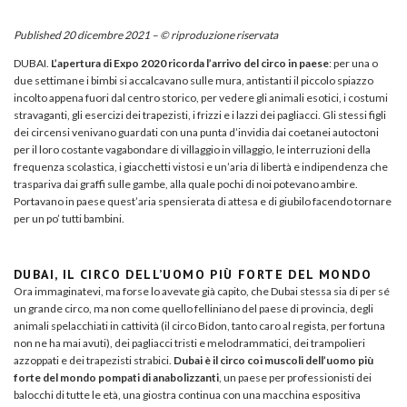
Published 20 dicembre 2021 – © riproduzione riservata
DUBAI.
L’apertura di Expo 2020 ricorda l’arrivo del circo in paese
: per una o
due settimane i bimbi si accalcavano sulle mura, antistanti il piccolo spiazzo
incolto appena fuori dal centro storico, per vedere gli animali esotici, i costumi
stravaganti, gli esercizi dei trapezisti, i frizzi e i lazzi dei pagliacci. Gli stessi figli
dei circensi venivano guardati con una punta d’invidia dai coetanei autoctoni
per il loro costante vagabondare di villaggio in villaggio, le interruzioni della
frequenza scolastica, i giacchetti vistosi e un’aria di libertà e indipendenza che
traspariva dai graffi sulle gambe, alla quale pochi di noi potevano ambire.
Portavano in paese quest’aria spensierata di attesa e di giubilo facendo tornare
per un po’ tutti bambini.
DUBAI, IL CIRCO DELL’UOMO PIÙ FORTE DEL MONDO
Ora immaginatevi, ma forse lo avevate già capito, che Dubai stessa sia di per sé
un grande circo, ma non come quello felliniano del paese di provincia, degli
animali spelacchiati in cattività (il circo Bidon, tanto caro al regista, per fortuna
non ne ha mai avuti), dei pagliacci tristi e melodrammatici, dei trampolieri
azzoppati e dei trapezisti strabici.
Dubai è il circo coi muscoli dell’uomo più
forte del mondo pompati di anabolizzanti
, un paese per professionisti dei
balocchi di tutte le età, una giostra continua con una macchina espositiva