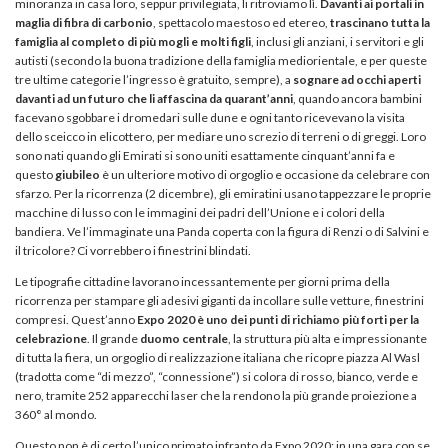
minoranza in casa loro, seppur privilegiata, li ritroviamo lì.
Davanti ai portali in
maglia di fibra di carbonio
, spettacolo maestoso ed etereo,
trascinano tutta la
famiglia al completo di più mogli e molti figli
, inclusi gli anziani, i servitori e gli
autisti (secondo la buona tradizione della famiglia mediorientale, e per queste
tre ultime categorie l’ingresso è gratuito, sempre), a
sognare ad occhi aperti
davanti ad un futuro che li affascina da quarant’anni
, quando ancora bambini
facevano sgobbare i dromedari sulle dune e ogni tanto ricevevano la visita
dello sceicco in elicottero, per mediare uno screzio di terreni o di greggi. Loro
sono nati quando gli Emirati si sono uniti esattamente cinquant’anni fa e
questo
giubileo
è un ulteriore motivo di orgoglio e occasione da celebrare con
sfarzo. Per la ricorrenza (2 dicembre), gli emiratini usano tappezzare le proprie
macchine di lusso con le immagini dei padri dell’Unione e i colori della
bandiera. Ve l’immaginate una Panda coperta con la figura di Renzi o di Salvini e
il tricolore? Ci vorrebbero i finestrini blindati.
Le tipografie cittadine lavorano incessantemente per giorni prima della
ricorrenza per stampare gli adesivi giganti da incollare sulle vetture, finestrini
compresi. Quest’anno
Expo 2020 è uno dei punti di richiamo più forti per la
celebrazione
. Il grande
duomo centrale
, la struttura più alta e impressionante
di tutta la fiera, un orgoglio di realizzazione italiana che ricopre piazza Al Wasl
(tradotta come “di mezzo”, “connessione”) si colora di rosso, bianco, verde e
nero, tramite 252 apparecchi laser che la rendono la più grande proiezione a
360° al mondo.
Questo non è di certo l’unico primato infranto da Expo 2020: in una gara con se