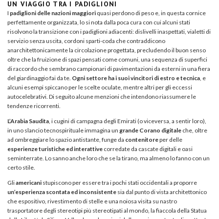
UN VIAGGIO TRA I PADIGLIONI
I
padiglioni delle nazioni maggiori
quasi perdono di peso e, in questa cornice
perfettamente organizzata, lo si nota dalla poca cura con cui alcuni stati
risolvono la transizione con i padiglioni adiacenti: dislivelli inaspettati, vialetti di
servizio senza uscita, cordoni sparti-coda che contraddicono
anarchitettonicamente la circolazione progettata, precludendo il buon senso
oltre che la fruizione di spazi pensati come comuni, una sequenza di superfici
di raccordo che sembrano campionari di pavimentazioni da esterni in una fiera
del giardinaggio fai da te.
Ogni settore ha i suoi vincitori di estro e tecnica
, e
alcuni esempi spiccano per le scelte oculate, mentre altri per gli eccessi
autocelebrativi. Di seguito alcune menzioni che intendono riassumere le
tendenze ricorrenti.
L’Arabia Saudita
, i cugini di campagna degli Emirati (o viceversa, a sentir loro),
in uno slancio tecnospirituale immagina un
grande Corano digitale
che, oltre
ad ombreggiare lo spazio antistante, funge da
contenitore
per delle
esperienze turistiche ed interattive
corredate da cascate digitali e oasi
seminterrate. Lo sanno anche loro che se la tirano, ma almeno lo fanno con un
certo stile.
Gli
americani
stupiscono per essere tra i pochi stati occidentali a proporre
un’esperienza scontata ed inconsistente
sia dal punto di vista architettonico
che espositivo, rivestimento di stelle e una noiosa visita su nastro
trasportatore degli stereotipi più stereotipati al mondo, la fiaccola della Statua