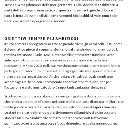
stessa alla megalomania della morigeratezza, Dubai decide di
soddisfare la
metà del fabbisogno energetico di questi emozionanti giochi di luce e di
tutta la fiera
utilizzando il vicino
Mohammed Bin Rashid Al Maktoum Solar
Park
, ovviamente il più grande al mondo.
OBIETTIVI SEMPRE PIÙ AMBIZIOSI
Il tutto sembra coreografato ad arte seguendo cliché già assai collaudati, come
il
drammatico gioco d’acqua non lontano dal grande duomo
, che ricorda la
fontana antistante il Dubai Mall, almeno nella rinfrescante funzione, altro
antico primato cittadino che riesce ancora a commuovere per la sua
maestosità. A Expo 2020, nella sua versione aumentata, le persone ne fanno
parte godendo dei flutti rinfrescanti che sgorgano dal muro perimetrale al
ritmo di celebri pezzi classici. Anche le danze tribali dei locals sembrano
accompagnarsi bene con il sottofondo sonoro in filodiffusione, che per
l’occasione è stato musicato dai più importanti cantautori del paese.
Si potrebbe continuare a citare altri esempi di gestione di una comunicazione
che tende a perpetuare l’attesa nei confronti di qualcosa di ancora migliore che
debba presto arrivare. Dubai si fonda su questo principio, il
saper rilanciare
costantemente
,
definendo obiettivi sempre più ambiziosi
e che possano
stabilire un nuovo imbattibile primato, sperando che vada tutto come
pianificato o che la prossima corsa faccia dimenticare quella annunciata ma