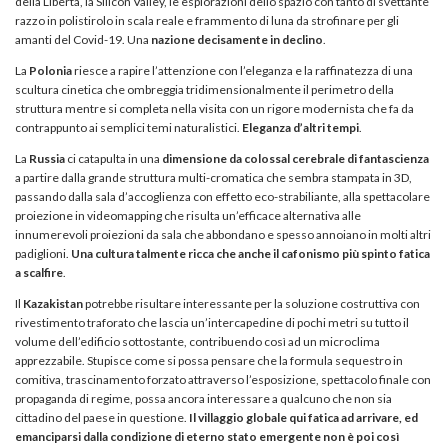
della Libertà, la Silicon Valley, le esplorazioni dello spazio con tanto di svettante
razzo in polistirolo in scala reale e frammento di luna da strofinare per gli
amanti del Covid-19. Una
nazione decisamente in declino
.
La
Polonia
riesce a rapire l’attenzione con l’eleganza e la raffinatezza di una
scultura cinetica che ombreggia tridimensionalmente il perimetro della
struttura mentre si completa nella visita con un rigore modernista che fa da
contrappunto ai semplici temi naturalistici.
Eleganza d’altri tempi
.
La
Russia
ci catapulta in una
dimensione da colossal cerebrale di fantascienza
a partire dalla grande struttura multi-cromatica che sembra stampata in 3D,
passando dalla sala d’accoglienza con effetto eco-strabiliante, alla spettacolare
proiezione in videomapping che risulta un’efficace alternativa alle
innumerevoli proiezioni da sala che abbondano e spesso annoiano in molti altri
padiglioni.
Una cultura talmente ricca che anche il cafonismo più spinto fatica
a scalfire
.
Il
Kazakistan
potrebbe risultare interessante per la soluzione costruttiva con
rivestimento traforato che lascia un’intercapedine di pochi metri su tutto il
volume dell’edificio sottostante, contribuendo così ad un microclima
apprezzabile. Stupisce come si possa pensare che la formula sequestro in
comitiva, trascinamento forzato attraverso l’esposizione, spettacolo finale con
propaganda di regime, possa ancora interessare a qualcuno che non sia
cittadino del paese in questione.
Il villaggio globale qui fatica ad arrivare, ed
emanciparsi dalla condizione di eterno stato emergente non è poi così