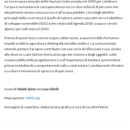
un’osservanza annuale delle Nazioni Unite avviata nel 1993 per celebrare
l’acqua e aumentare la consapevolezza verso i due miliardi di persone che
attualmente vivono senza accesso all’acqua potabile. Uno degli obiettivi
principali della ricorrenza è quello di ispirare azioni concrete verso l’obiettivo
di sviluppo sostenibile (SDG) 6 decretato dall’
Agenda 2030
: acqua e servizi
igienici per tutti entro il 2030.
Il tema di quest’anno sono le acque sotterranee, acque invisibili che hanno
impatti visibili in ogni dove («
Making the invisible visible
»). La nostra testata
intende portare il proprio contributo con una serie di riflessioni e casi studio,
alle diverse scale (dal territorio al design dei sistemi e degli oggetti), sulle
responsabilità della progettazione e sull’importanza di tutelare questo bene
primario adottando comportamenti volti a contrastare i cambiamenti climatici
e a ridurre fenomeni di spreco e dispersione.
A cura di
Ubaldo Spina
con
Luca Gibello
Main partner:
NIMS spa
Immagine di copertina: elaborazione grafica a cura di Lucetta Petrini