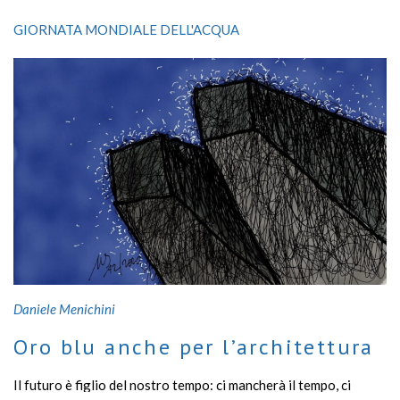
all’interno di un organismo unico che ruota nello spazio, di cui
dovremmo essere messaggeri responsabili
GIORNATA MONDIALE DELL'ACQUA
Daniele Menichini
Oro blu anche per l’architettura
Il futuro è figlio del nostro tempo: ci mancherà il tempo, ci