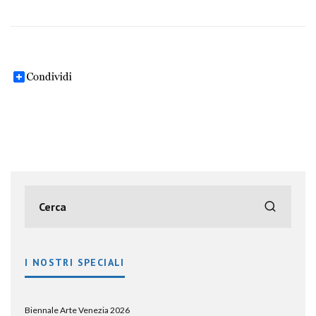
destinare l’acqua potabile solo all’alimentazione e d’individuare
fonti alternative per gli usi domestici e urbani
I NOSTRI SPECIALI
Biennale Arte Venezia 2026