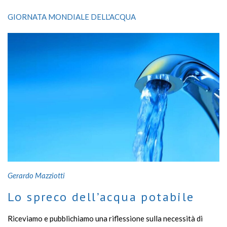
Per risolvere i problemi di autostima, l’acqua si affida alla
GIORNATA MONDIALE DELL'ACQUA
terapia di gruppo
Gerardo Mazziotti
Lo spreco dell’acqua potabile
Riceviamo e pubblichiamo una riflessione sulla necessità di