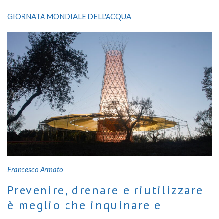
l’ecologia del paesaggio
GIORNATA MONDIALE DELL'ACQUA
Occorre lavorare a un inedito progetto di naturalizzazione che
coinvolga scienziati della terra, biologi, ecolog
Francesco Armato
Prevenire, drenare e riutilizzare
è meglio che inquinare e