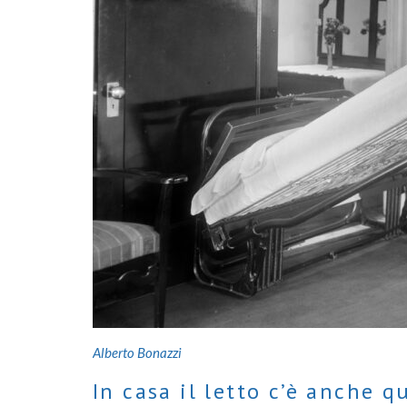
Alberto Bonazzi
In casa il letto c’è anche 