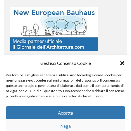
Gestisci Consenso Cookie
Per fornire le migliori esperienze, utilizziamo tecnologie come i cookie per
COPYRIGHT
memorizzare e/o accedere alle informazioni del dispositivo. Il consenso a
queste tecnologie ci permetterà di elaborare dati come il comportamento di
navigazione o ID unici su questo sito. Non acconsentire o ritirare il consenso
può influire negativamente su alcune caratteristiche e funzioni.
© TheArchitecturalPost 2024
SOCIAL NETWORK
Accetta
Nega
x
facebook
instagram
linkedin