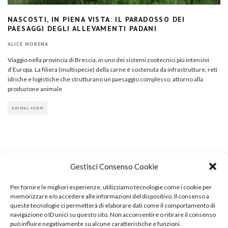
NASCOSTI, IN PIENA VISTA: IL PARADOSSO DEI
PAESAGGI DEGLI ALLEVAMENTI PADANI
ALICE MORENA
Viaggio nella provincia di Brescia, in uno dei sistemi zootecnici più intensivi
d’Europa. La filiera (multispecie) della carne è sostenuta da infrastrutture, reti
idriche e logistiche che strutturano un paesaggio complesso, attorno alla
produzione animale
ANIMAL FARM
Gestisci Consenso Cookie
Per fornire le migliori esperienze, utilizziamo tecnologie come i cookie per
COPYRIGHT
memorizzare e/o accedere alle informazioni del dispositivo. Il consenso a
queste tecnologie ci permetterà di elaborare dati come il comportamento di
navigazione o ID unici su questo sito. Non acconsentire o ritirare il consenso
può influire negativamente su alcune caratteristiche e funzioni.
© TheArchitecturalPost 2024