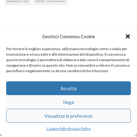
BIENNALE 2016
EVENTI COLLATERALI
Gestisci Consenso Cookie
Per fornire le migliori esperienze, utilizziamo tecnologie come i cookie per
COPYRIGHT
memorizzare e/o accedere alle informazioni del dispositivo. Il consenso a
queste tecnologie ci permetterà di elaborare dati come il comportamento di
navigazione o ID unici su questo sito. Non acconsentire o ritirare il consenso
può influire negativamente su alcune caratteristiche e funzioni.
© TheArchitecturalPost 2024
SOCIAL NETWORK
Accetta
Nega
x
facebook
instagram
linkedin
Visualizza le preferenze
Cookie Policy
Privacy Policy