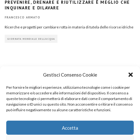
PREVENIRE, DRENARE E RIUTILIZZARE È MEGLIO CHE
INQUINARE E DILAVARE
FRANCESCO ARMATO
Ricerche e progetti per cambiare rotta in materia di tutela delle risorse idriche
GIORNATA MONDIALE DELL'ACQUA
Gestisci Consenso Cookie
Per fornire le migliori esperienze, utilizziamo tecnologie come i cookie per
COPYRIGHT
memorizzare e/o accedere alle informazioni del dispositivo. Il consenso a
queste tecnologie ci permetterà di elaborare dati come il comportamento di
navigazione o ID unici su questo sito. Non acconsentire o ritirare il consenso
può influire negativamente su alcune caratteristiche e funzioni.
© TheArchitecturalPost 2024
SOCIAL NETWORK
Accetta