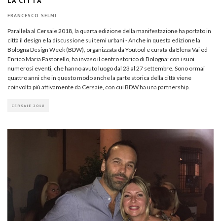
LA CITTÀ
FRANCESCO SELMI
Parallela al Cersaie 2018, la quarta edizione della manifestazione ha portato in
città il design e la discussione sui temi urbani - Anche in questa edizione la
Bologna Design Week (BDW), organizzata da Youtool e curata da Elena Vai ed
Enrico Maria Pastorello, ha invaso il centro storico di Bologna: con i suoi
numerosi eventi, che hanno avuto luogo dal 23 al 27 settembre. Sono ormai
quattro anni che in questo modo anche la parte storica della città viene
coinvolta più attivamente da Cersaie, con cui BDW ha una partnership.
CERSAIE 2018