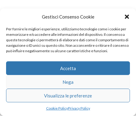
Gestisci Consenso Cookie
Per fornire le migliori esperienze, utilizziamo tecnologie come i cookie per
COPYRIGHT
memorizzare e/o accedere alle informazioni del dispositivo. Il consenso a
queste tecnologie ci permetterà di elaborare dati come il comportamento di
navigazione o ID unici su questo sito. Non acconsentire o ritirare il consenso
può influire negativamente su alcune caratteristiche e funzioni.
© TheArchitecturalPost 2024
SOCIAL NETWORK
Accetta
Nega
x
facebook
instagram
linkedin
Visualizza le preferenze
Cookie Policy
Privacy Policy