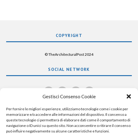
COPYRIGHT
© TheArchitecturalPost 2024
SOCIAL NETWORK
x
facebook
instagram
linkedin
Gestisci Consenso Cookie
Per fornire le migliori esperienze, utilizziamo tecnologie come i cookie per
memorizzare e/o accedere alle informazioni del dispositivo. Il consenso a
queste tecnologie ci permetterà di elaborare dati come il comportamento di
navigazione o ID unici su questo sito. Non acconsentire o ritirare il consenso
può influire negativamente su alcune caratteristiche e funzioni.