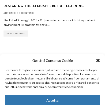
DESIGNING THE ATMOSPHERES OF LEARNING
ANTONIO SORRENTINO
Published 31 maggio 2024 – © riproduzione riservata Inhabiting a school
environment is something we have
...
SENZA CATEGORIA
Gestisci Consenso Cookie
Per fornire le migliori esperienze, utilizziamo tecnologie come i cookie per
COPYRIGHT
memorizzare e/o accedere alle informazioni del dispositivo. Il consenso a
queste tecnologie ci permetterà di elaborare dati come il comportamento di
navigazione o ID unici su questo sito. Non acconsentire o ritirare il consenso
può influire negativamente su alcune caratteristiche e funzioni.
© TheArchitecturalPost 2024
SOCIAL NETWORK
Accetta