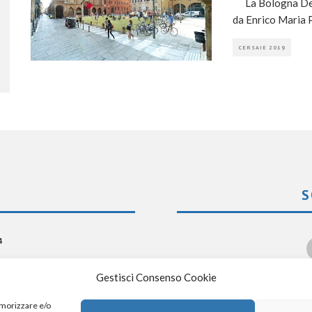
La Bologna Desi
da Enrico Maria P
CERSAIE 2019
S
4
x
Gestisci Consenso Cookie
emorizzare e/o