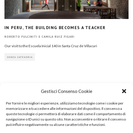
IN PERU, THE BUILDING BECOMES A TEACHER
ROBERTO FULCINITI
E
CAMILA RUIZ FIGARI
Our visit to the Escuela Inicial 140 in Santa Cruz de Villacuri
SENZA CATEGORIA
Gestisci Consenso Cookie
Per fornire le migliori esperienze, utilizziamo tecnologie come i cookie per
COPYRIGHT
memorizzare e/o accedere alle informazioni del dispositivo. Il consenso a
queste tecnologie ci permetterà di elaborare dati come il comportamento di
navigazione o ID unici su questo sito. Non acconsentire o ritirare il consenso
può influire negativamente su alcune caratteristiche e funzioni.
© TheArchitecturalPost 2024