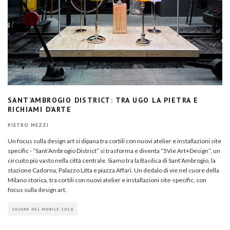
SANT’AMBROGIO DISTRICT: TRA UGO LA PIETRA E
RICHIAMI D’ARTE
PIETRO MEZZI
Un focus sulla design art si dipana tra cortili con nuovi atelier e installazioni site
specific - “Sant’Ambrogio District” si trasforma e diventa “5Vie Art+Design”, un
circuito più vasto nella città centrale. Siamo tra la Basilica di Sant’Ambrogio, la
stazione Cadorna, Palazzo Litta e piazza Affari. Un dedalo di vie nel cuore della
Milano storica, tra cortili con nuovi atelier e installazioni site-specific, con
focus sulla design art.
SALONE DEL MOBILE 2019