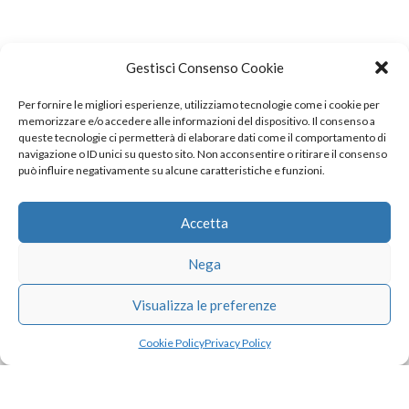
Gestisci Consenso Cookie
Per fornire le migliori esperienze, utilizziamo tecnologie come i cookie per
COPYRIGHT
memorizzare e/o accedere alle informazioni del dispositivo. Il consenso a
queste tecnologie ci permetterà di elaborare dati come il comportamento di
navigazione o ID unici su questo sito. Non acconsentire o ritirare il consenso
può influire negativamente su alcune caratteristiche e funzioni.
© TheArchitecturalPost 2024
SOCIAL NETWORK
Accetta
Nega
x
facebook
instagram
linkedin
Visualizza le preferenze
Cookie Policy
Privacy Policy