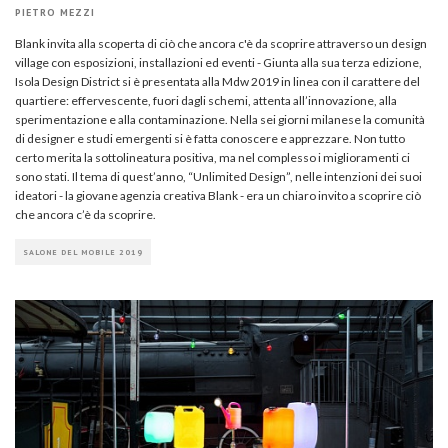
PIETRO MEZZI
Blank invita alla scoperta di ciò che ancora c'è da scoprire attraverso un design
village con esposizioni, installazioni ed eventi - Giunta alla sua terza edizione,
Isola Design District si è presentata alla Mdw 2019 in linea con il carattere del
quartiere: effervescente, fuori dagli schemi, attenta all’innovazione, alla
sperimentazione e alla contaminazione. Nella sei giorni milanese la comunità
di designer e studi emergenti si è fatta conoscere e apprezzare. Non tutto
certo merita la sottolineatura positiva, ma nel complesso i miglioramenti ci
sono stati. Il tema di quest’anno, “Unlimited Design”, nelle intenzioni dei suoi
ideatori - la giovane agenzia creativa Blank - era un chiaro invito a scoprire ciò
che ancora c’è da scoprire.
SALONE DEL MOBILE 2019