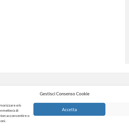
Gestisci Consenso Cookie
S
emorizzare e/o
Accetta
permetterà di
. Non acconsentire o
4
x
ioni.