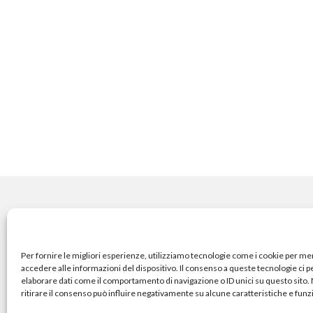
COPYRIGHT
Per fornire le migliori esperienze, utilizziamo tecnologie come i cookie per m
accedere alle informazioni del dispositivo. Il consenso a queste tecnologie ci 
elaborare dati come il comportamento di navigazione o ID unici su questo sito
© TheArchitecturalPost 202
ritirare il consenso può influire negativamente su alcune caratteristiche e funz