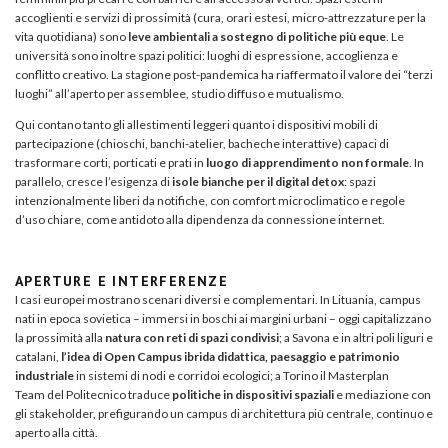
accoglienti e servizi di prossimità (cura, orari estesi, micro-attrezzature per la
vita quotidiana) sono
leve ambientali a sostegno di politiche più eque
. Le
università sono inoltre spazi politici: luoghi di espressione, accoglienza e
conflitto creativo. La stagione post-pandemica ha riaffermato il valore dei “terzi
luoghi” all’aperto per assemblee, studio diffuso e mutualismo.
Qui contano tanto gli allestimenti leggeri quanto i dispositivi mobili di
partecipazione (chioschi, banchi-atelier, bacheche interattive) capaci di
trasformare corti, porticati e prati in
luogo di apprendimento non formale
. In
parallelo, cresce l’esigenza di
isole bianche per il digital detox
: spazi
intenzionalmente liberi da notifiche, con comfort microclimatico e regole
d’uso chiare, come antidoto alla dipendenza da connessione internet.
APERTURE E INTERFERENZE
I casi europei mostrano scenari diversi e complementari. In Lituania, campus
nati in epoca sovietica – immersi in boschi ai margini urbani – oggi capitalizzano
la prossimità alla
natura con reti di spazi condivisi
; a Savona e in altri poli liguri e
catalani,
l’idea di Open Campus ibrida didattica, paesaggio e patrimonio
industriale
in sistemi di nodi e corridoi ecologici; a Torino il Masterplan
Team del Politecnico traduce
politiche in dispositivi spaziali
e mediazione con
gli stakeholder, prefigurando un campus di architettura più centrale, continuo e
aperto alla città.