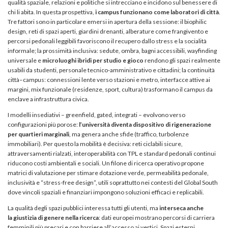
qualità spaziale, relazioni e politiche si intrecciano e incidono sul benessere di
chi li abita. In questa prospettiva,
i campus funzionano come laboratori di città
.
Tre fattori sono in particolare emersi in apertura della sessione: il biophilic
design, reti di spazi aperti, giardini drenanti, alberature come frangivento e
percorsi pedonali leggibili favoriscono il recupero dallo stress e la socialità
informale; la prossimità inclusiva: sedute, ombra, bagni accessibili, wayfinding
universale e
microluoghi ibridi per studio e gioco
rendono gli spazi realmente
usabili da studenti, personale tecnico-amministrativo e cittadini; la continuità
città–campus: connessioni lente verso stazioni e metro, interfacce attive ai
margini, mix funzionale (residenze, sport, cultura) trasformano il campus da
enclave a infrastruttura civica.
I modelli insediativi – greenfield, gated, integrati – evolvono verso
configurazioni più porose:
l’università diventa dispositivo di rigenerazione
per quartieri marginali
, ma genera anche sfide (traffico, turbolenze
immobiliari). Per questo la mobilità è decisiva: reti ciclabili sicure,
attraversamenti rialzati, interoperabilità con TPL e standard pedonali continui
riducono costi ambientali e sociali. Un filone di ricerca operativo propone
matrici di valutazione per stimare dotazione verde, permeabilità pedonale,
inclusività e “stress-free design”, utili soprattutto nei contesti del Global South
dove vincoli spaziali e finanziari impongono soluzioni efficaci e replicabili.
La qualità degli spazi pubblici interessa tutti gli utenti, ma
interseca anche
la giustizia di genere nella ricerca
: dati europei mostrano percorsi di carriera
femminili più precari e con barriere all’accesso ai vertici. Spazi esterni