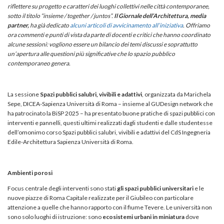
riflettere su progetto e caratteri dei luoghi collettivi nelle città contemporanee,
sotto il titolo “insieme / together / juntos”.
Il Giornale dell’Architettura, media
partner,
ha già dedicato
alcuni articoli di avvicinamento all’iniziativa
. Offriamo
ora commenti e punti di vista da parte di docenti e critici che hanno coordinato
alcune sessioni: vogliono essere un bilancio dei temi discussi e soprattutto
un’apertura alle questioni più significative che lo spazio pubblico
contemporaneo genera.
La sessione
Spazi pubblici salubri, vivibili e adattivi
, organizzata da Marichela
Sepe, DICEA-Sapienza Università di Roma – insieme al GUDesign network che
ha patrocinato la BiSP 2025 – ha presentato buone pratiche di spazi pubblici con
interventi e pannelli, questi ultimi realizzati dagli studenti e dalle studentesse
dell’omonimo corso Spazi pubblici salubri, vivibili e adattivi del CdS Ingegneria
Edile-Architettura Sapienza Università di Roma.
Ambienti porosi
Focus centrale degli interventi sono stati
gli spazi pubblici universitari
e le
nuove piazze di Roma Capitale realizzate per il Giubileo con particolare
attenzione a quelle che hanno rapporto con il fiume Tevere. Le università non
sono solo luoghi di istruzione: sono
ecosistemi urbani in miniatura
dove