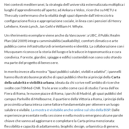
Nei contesti mediterranei, la strategia dell’università esternalizzata moltiplica i
luoghi d’apprendimento all’aperto; ad Ankara e Volos, ricerche su METU e
Thessaly confermano che la vitalità degli spazi dipende dall’intreccio tra
configurazione fisica e appropriazione sociale, in linea con i pensieri di Henry
Lefebvre, Kevin Lynch, Jan Gehl e William H. Whyte.
Un riferimento esemplare viene anche da Vancouver: a UBC, il Public Realm
Plan (dal 2009) integra camminabilità (
walkability
), comfort climatico e arte
pubblica come
infrastruttura
di orientamento e identità. La collaborazione con i
Musqueam riconosce la storia del luogo e la traduce in toponomastica e cura
condivisa. Foreste, giardini, spiagge e edifici sostenibili non sono solo sfondo
ma parte del progetto di benessere.
In merito invece alla mostra “Spazi pubblici salubri, vivibili e adattivi”, i pannelli
hanno illustrato buone pratiche di spazi pubblici riferite ai principi della
Carta
della salubrità e vivibilità urbana
, ideata da chi scrive nell’ambito di ricerche
svolte con l’ISMed-CNR. Tra le aree scelte come casi di studio: l’area dell’ex
Fiera di Roma, le nuove piazze di Roma, i parchi di Madrid, gli spazi pubblici del
campus Parkville di Melbourne, il quartiere della Vittoria a Roma, i principi della
prossimità urbana intesa come fattore fondamentale per ottenere un luogo
salubre e vivibile.
La mostra è visitabile anche online sul sito della BiSP
. Dalle
esperienze presentate nella sessione e nella mostra emergono alcune parole
chiave che vanno ad aggiornare e completare la Carta prima menzionata:
flessibilità e capacità di adattamento, biophilic design, urbanistica di genere,