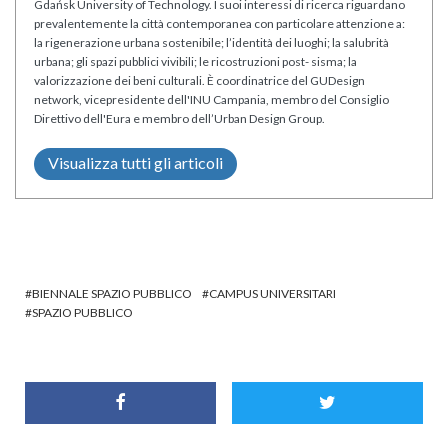
Gdańsk University of Technology. I suoi interessi di ricerca riguardano
prevalentemente la città contemporanea con particolare attenzione a:
la rigenerazione urbana sostenibile; l’identità dei luoghi; la salubrità
urbana; gli spazi pubblici vivibili; le ricostruzioni post- sisma; la
valorizzazione dei beni culturali.
È coordinatrice del GUDesign
network, vicepresidente dell'INU Campania, membro del Consiglio
Direttivo dell'Eura e membro dell’Urban Design Group.
Visualizza tutti gli articoli
BIENNALE SPAZIO PUBBLICO
CAMPUS UNIVERSITARI
SPAZIO PUBBLICO