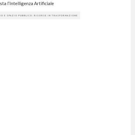
ta l’Intelligenza Artificiale
IO E SPAZIO PUBBLICO: RISORSE IN TRASFORMAZIONE