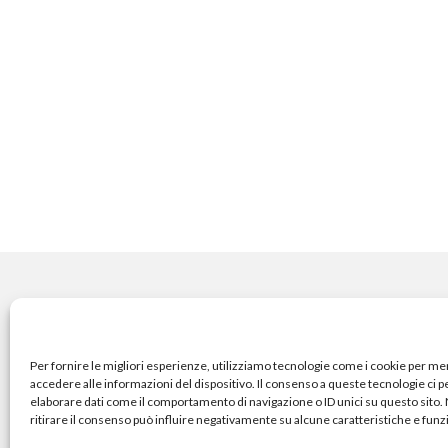
COPYRIGHT
Per fornire le migliori esperienze, utilizziamo tecnologie come i cookie per m
accedere alle informazioni del dispositivo. Il consenso a queste tecnologie ci 
elaborare dati come il comportamento di navigazione o ID unici su questo sito
© TheArchitecturalPost 202
ritirare il consenso può influire negativamente su alcune caratteristiche e funz