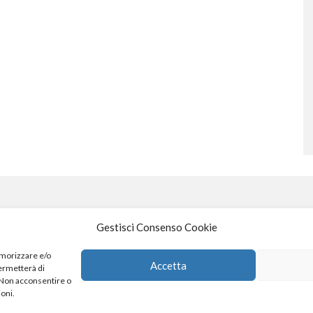
Gestisci Consenso Cookie
S
emorizzare e/o
Accetta
permetterà di
. Non acconsentire o
4
x
ioni.