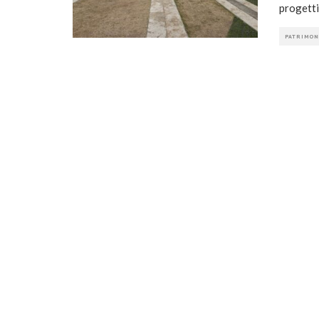
progettis
PATRIMON