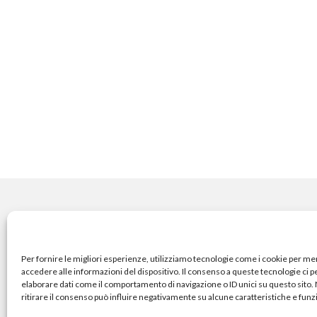
COPYRIGHT
Per fornire le migliori esperienze, utilizziamo tecnologie come i cookie per m
accedere alle informazioni del dispositivo. Il consenso a queste tecnologie ci 
elaborare dati come il comportamento di navigazione o ID unici su questo sito
© TheArchitecturalPost 202
ritirare il consenso può influire negativamente su alcune caratteristiche e funz