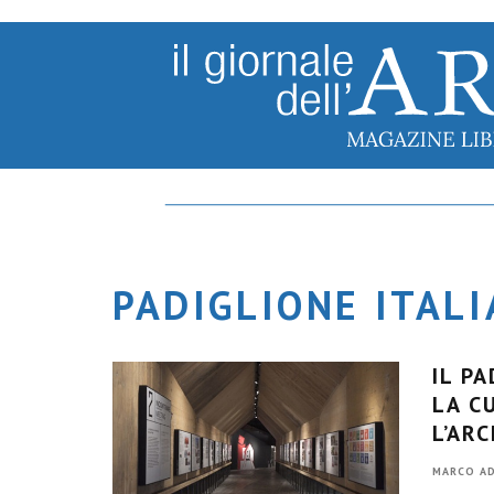
PADIGLIONE ITALI
IL P
LA C
L’AR
MARCO AD