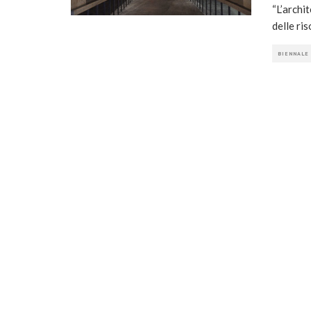
“L’archit
delle ri
BIENNALE