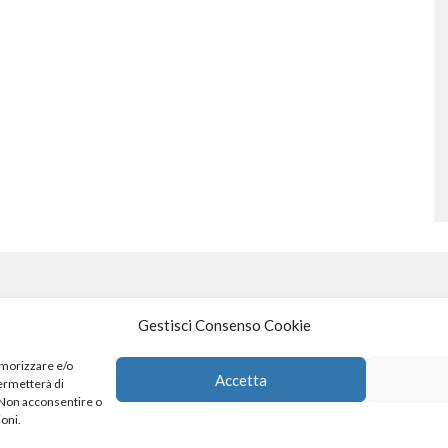
Gestisci Consenso Cookie
S
emorizzare e/o
Accetta
permetterà di
. Non acconsentire o
4
x
ioni.