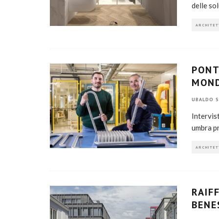
delle so
ARCHITET
PONT
MOND
UBALDO S
Intervis
umbra pr
ARCHITET
RAIF
BENE