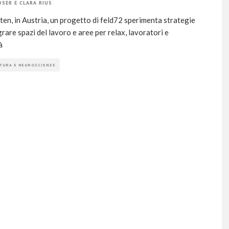
OSER
E
CLARA RIUS
lten, in Austria, un progetto di feld72 sperimenta strategie
grare spazi del lavoro e aree per relax, lavoratori e
à
TURA E NEUROSCIENZE