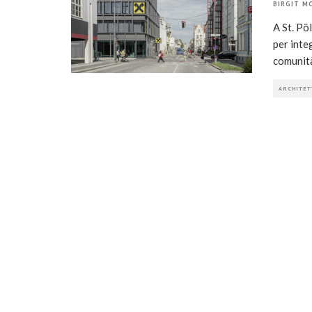
BIRGIT M
A St. Pö
per inte
comunit
ARCHITET