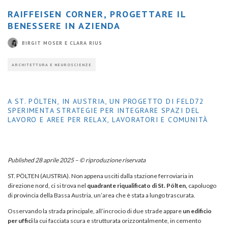
RAIFFEISEN CORNER, PROGETTARE IL
BENESSERE IN AZIENDA
BIRGIT MOSER
E
CLARA RIUS
ARCHITETTURA E NEUROSCIENZE
A ST. PÖLTEN, IN AUSTRIA, UN PROGETTO DI FELD72
SPERIMENTA STRATEGIE PER INTEGRARE SPAZI DEL
LAVORO E AREE PER RELAX, LAVORATORI E COMUNITÀ
Published 28 aprile 2025 – © riproduzione riservata
ST. PÖLTEN (AUSTRIA). Non appena usciti dalla stazione ferroviaria in
direzione nord, ci si trova nel
quadrante riqualificato di St. Pölten,
capoluogo
di provincia della Bassa Austria, un’area che è stata a lungo trascurata.
Osservando la strada principale, all’incrocio di due strade appare
un edificio
per uffici
la cui facciata scura e strutturata orizzontalmente, in cemento