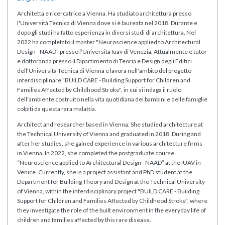
Architetta e ricercatrice a Vienna. Ha studiato architettura presso
l'Università Tecnica di Vienna dove si è laureata nel 2018. Durante e
dopo gli studi ha fatto esperienza in diversi studi di architettura. Nel
2022 ha completato il master "Neuroscience applied to Architectural
Design - NAAD" presso l’Università Iuav di Venezia. Attualmente è tutor
e dottoranda presso il Dipartimento di Teoria e Design degli Edifici
dell'Università Tecnica di Vienna e lavora nell'ambito del progetto
interdisciplinare "BUILD CARE - Building Support for Children and
Families Affected by Childhood Stroke", in cui si indaga il ruolo
dell'ambiente costruito nella vita quotidiana dei bambini e delle famiglie
colpiti da questa rara malattia.
Architect and researcher based in Vienna. She studied architecture at
the Technical University of Vienna and graduated in 2018. During and
after her studies, she gained experience in various architecture firms
in Vienna. In 2022, she completed the postgraduate course
“Neuroscience applied to Architectural Design - NAAD” at the IUAV in
Venice. Currently, she is a project assistant and PhD student at the
Department for Building Theory and Design at the Technical University
of Vienna, within the interdisciplinary project "BUILD CARE - Building
Support for Children and Families Affected by Childhood Stroke", where
they investigate the role of the built environment in the everyday life of
children and families affected by this rare disease.