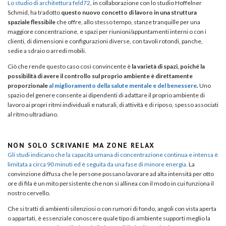
Lo studio di architettura feld72
, in collaborazione con lo studio Hoffelner
Schmid, ha tradotto
questo nuovo concetto di lavoro in una struttura
spaziale flessibile
che offre, allo stesso tempo, stanze tranquille per una
maggiore concentrazione, e spazi per riunioni/appuntamenti interni o con i
clienti, di dimensioni e configurazioni diverse, con tavoli rotondi, panche,
sedie a sdraio o arredi mobili.
Ciò che rende questo caso così convincente è
la varietà di spazi, poiché la
possibilità di avere il controllo sul proprio ambiente è direttamente
proporzionale
al miglioramento della salute mentale e del benessere
.
Uno
spazio del genere consente ai dipendenti di adattare il proprio ambiente di
lavoro ai propri ritmi individuali e naturali, di attività e di riposo, spesso associati
al ritmo ultradiano.
NON SOLO SCRIVANIE MA ZONE RELAX
Gli studi indicano che la capacità umana di concentrazione continua e intensa è
limitata a circa 90 minuti ed è seguita da una fase di minore energia
. La
convinzione diffusa che le persone possano lavorare ad alta intensità per otto
ore di fila è un mito persistente che non si allinea con il modo in cui funziona il
nostro cervello.
Che si tratti di ambienti silenziosi o con rumori di fondo, angoli con vista aperta
o appartati, è essenziale conoscere quale tipo di ambiente supporti meglio la