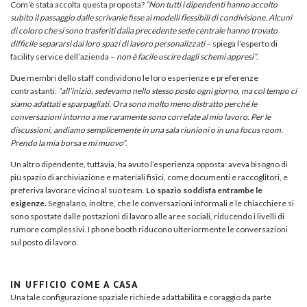
Com’è stata accolta questa proposta?
“Non tutti i dipendenti hanno accolto
subito il passaggio dalle scrivanie fisse ai modelli flessibili di condivisione. Alcuni
di coloro che si sono trasferiti dalla precedente sede centrale hanno trovato
difficile separarsi dai loro spazi di lavoro personalizzati
– spiega l’esperto di
facility service dell’azienda –
non è facile uscire dagli schemi appresi”
.
Due membri dello staff condividono le loro esperienze e preferenze
contrastanti:
“all’inizio, sedevamo nello stesso posto ogni giorno, ma col tempo ci
siamo adattati e sparpagliati. Ora sono molto meno distratto perché le
conversazioni intorno a me raramente sono correlate al mio lavoro. Per le
discussioni, andiamo semplicemente in una sala riunioni o in una focus room.
Prendo la mia borsa e mi muovo”
.
Un altro dipendente, tuttavia, ha avuto l’esperienza opposta: aveva bisogno di
più spazio di archiviazione e materiali fisici, come documenti e raccoglitori, e
preferiva lavorare vicino al suo team.
Lo spazio soddisfa entrambe le
esigenze.
Segnalano, inoltre, che le conversazioni informali e le chiacchiere si
sono spostate dalle postazioni di lavoro alle aree sociali, riducendo i livelli di
rumore complessivi. I phone booth riducono ulteriormente le conversazioni
sul posto di lavoro.
IN UFFICIO COME A CASA
Una tale configurazione spaziale richiede adattabilità e coraggio da parte