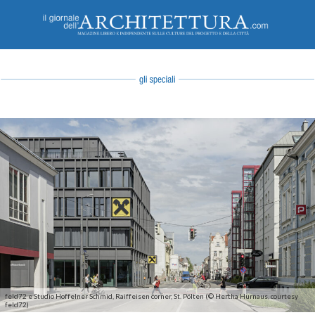
feld72 e Studio Hoffelner Schmid, Raiffeisen corner, St. Pölten (© Hertha Hurnaus, courtesy
feld72)