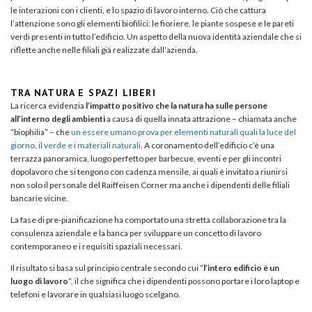
le interazioni con i clienti, e lo spazio di lavoro interno. Ciò che cattura
l’attenzione sono gli elementi biofilici: le fioriere, le piante sospese e le pareti
verdi presenti in tutto l’edificio. Un aspetto della nuova identità aziendale che si
riflette anche nelle filiali già realizzate dall’azienda.
TRA NATURA E SPAZI LIBERI
La ricerca evidenzia
l’impatto positivo che la natura ha sulle persone
all’interno degli ambienti
a causa di quella innata attrazione – chiamata anche
“biophilia” – che
un essere umano prova per elementi naturali quali la luce del
giorno, il verde e i materiali naturali
. A coronamento dell’edificio c’è una
terrazza panoramica, luogo perfetto per barbecue, eventi e per gli incontri
dopolavoro che si tengono con cadenza mensile, ai quali è invitato a riunirsi
non solo il personale del Raiffeisen Corner ma anche i dipendenti delle filiali
bancarie vicine.
La fase di pre-pianificazione ha comportato una stretta collaborazione tra la
consulenza aziendale e la banca per sviluppare un concetto di lavoro
contemporaneo e i requisiti spaziali necessari.
Il risultato si basa sul principio centrale secondo cui “
l’intero edificio è un
luogo di lavoro
“, il che significa che i dipendenti possono portare i loro laptop e
telefoni e lavorare in qualsiasi luogo scelgano.