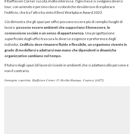
Il Raiffeisen Corner suscita molto interesse. Ogni mese si svolgono diversi
tour, con aziende e persino classi scolastiche desiderose di esplorare
l’edificio, che tra l’altro ha vinto il Best Workplace Award 2023.
Ciò dimostra che gli spazi per uffici possono essere più di semplici luoghi di
lavoro:
possono essere ambienti che supportano il benessere, la
connessione sociale e un senso di appartenenza
.
Una progettazione
superficiale degli uffici trascura le diverse esigenze e preferenze degli
individui.
L’edificio deve rimanere fluido e flessibile, un organismo vivente in
grado di modellarsi e adattarsi man mano che dipendenti e dinamiche
organizzative cambiano nel tempo.
Il futuro degli spazi (di lavoro) risiede in ambienti che si adattano alle persone e
non il contrario.
Immagine copertina: Raiffeisen Corner (© Hertha Hurnaus, Courtesy feld72)