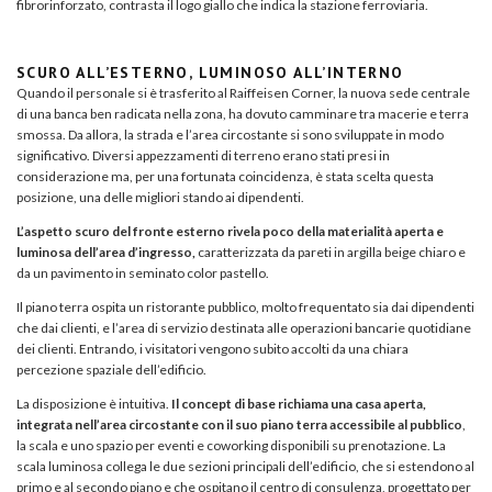
fibrorinforzato, contrasta il logo giallo che indica la stazione ferroviaria.
SCURO ALL’ESTERNO, LUMINOSO ALL’INTERNO
Quando il personale si è trasferito al Raiffeisen Corner, la nuova sede centrale
di una banca ben radicata nella zona, ha dovuto camminare tra macerie e terra
smossa. Da allora, la strada e l’area circostante si sono sviluppate in modo
significativo. Diversi appezzamenti di terreno erano stati presi in
considerazione ma, per una fortunata coincidenza, è stata scelta questa
posizione, una delle migliori stando ai dipendenti.
L’aspetto scuro del fronte esterno rivela poco della materialità aperta e
luminosa dell’area d’ingresso,
caratterizzata da pareti in argilla beige chiaro e
da un pavimento in seminato color pastello.
Il piano terra ospita un ristorante pubblico, molto frequentato sia dai dipendenti
che dai clienti, e l’area di servizio destinata alle operazioni bancarie quotidiane
dei clienti. Entrando, i visitatori vengono subito accolti da una chiara
percezione spaziale dell’edificio.
La disposizione è intuitiva.
Il concept di base richiama una casa aperta,
integrata nell’area circostante con il suo piano terra accessibile al pubblico
,
la scala e uno spazio per eventi e coworking disponibili su prenotazione. La
scala luminosa collega le due sezioni principali dell’edificio, che si estendono al
primo e al secondo piano e che ospitano il centro di consulenza, progettato per