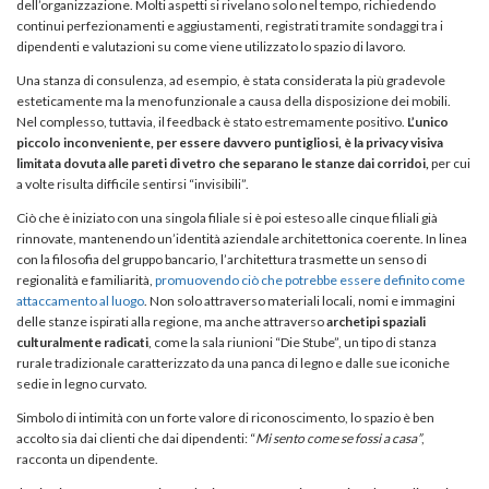
dell’organizzazione. Molti aspetti si rivelano solo nel tempo, richiedendo
continui perfezionamenti e aggiustamenti, registrati tramite sondaggi tra i
dipendenti e valutazioni su come viene utilizzato lo spazio di lavoro.
Una stanza di consulenza, ad esempio, è stata considerata la più gradevole
esteticamente ma la meno funzionale a causa della disposizione dei mobili.
Nel complesso, tuttavia, il feedback è stato estremamente positivo.
L’unico
piccolo inconveniente, per essere davvero puntigliosi, è la privacy visiva
limitata dovuta alle pareti di vetro che separano le stanze dai corridoi,
per cui
a volte risulta difficile sentirsi “invisibili”.
Ciò che è iniziato con una singola filiale si è poi esteso alle cinque filiali già
rinnovate, mantenendo un’identità aziendale architettonica coerente. In linea
con la filosofia del gruppo bancario, l’architettura trasmette un senso di
regionalità e familiarità,
promuovendo ciò che potrebbe essere definito come
attaccamento al luogo
.
N
on solo attraverso materiali locali, nomi e immagini
delle stanze ispirati alla regione, ma anche attraverso
archetipi spaziali
culturalmente radicati
, come la sala riunioni “Die Stube”, un tipo di stanza
rurale tradizionale caratterizzato da una panca di legno e dalle sue iconiche
sedie in legno curvato.
Simbolo di intimità con un forte valore di riconoscimento, lo spazio è ben
accolto sia dai clienti che dai dipendenti: “
Mi sento come se fossi a casa”
,
racconta un dipendente.