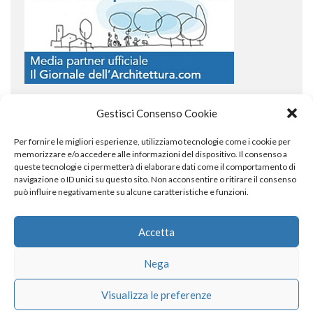
Gestisci Consenso Cookie
Per fornire le migliori esperienze, utilizziamo tecnologie come i cookie per
COPYRIGHT
memorizzare e/o accedere alle informazioni del dispositivo. Il consenso a
queste tecnologie ci permetterà di elaborare dati come il comportamento di
navigazione o ID unici su questo sito. Non acconsentire o ritirare il consenso
può influire negativamente su alcune caratteristiche e funzioni.
© TheArchitecturalPost 2024
SOCIAL NETWORK
Accetta
Nega
x
facebook
instagram
linkedin
Visualizza le preferenze