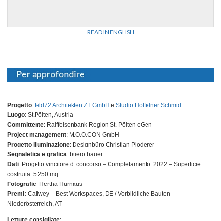
READ IN ENGLISH
Progetto
:
feld72 Architekten ZT GmbH
e
Studio Hoffelner Schmid
Luogo
:
St.Pölten, Austria
Committente
:
Raiffeisenbank Region St. Pölten eGen
Project management
:
M.O.O.CON GmbH
Progetto illuminazione
:
Designbüro Christian Ploderer
Segnaletica e grafica
:
buero bauer
Dati
:
Progetto vincitore di concorso – C
ompletamento: 2022 –
Superficie
costruita: 5.250 mq
Fotografie:
Hertha Hurnaus
Premi:
Callwey – Best Workspaces, DE / Vorbildliche Bauten
Niederösterreich, AT
Letture consigliate: