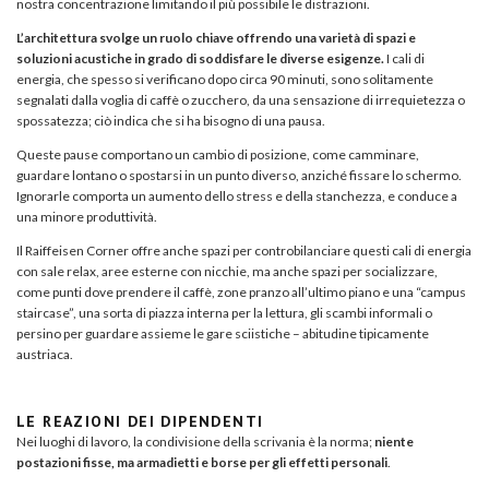
nostra concentrazione limitando il più possibile le distrazioni.
L’architettura svolge un ruolo chiave offrendo una varietà di spazi e
soluzioni acustiche in grado di soddisfare le diverse esigenze.
I cali di
energia, che spesso si verificano dopo circa 90 minuti, sono solitamente
segnalati dalla voglia di caffè o zucchero, da una sensazione di irrequietezza o
spossatezza; ciò indica che si ha bisogno di una pausa.
Queste pause comportano un cambio di posizione, come camminare,
guardare lontano o spostarsi in un punto diverso, anziché fissare lo schermo.
Ignorarle comporta un aumento dello stress e della stanchezza, e conduce a
una minore produttività.
Il Raiffeisen Corner offre anche spazi per controbilanciare questi cali di energia
con sale relax, aree esterne con nicchie, ma anche spazi per socializzare,
come punti dove prendere il caffè, zone pranzo all’ultimo piano e una “campus
staircase”, una sorta di piazza interna per la lettura, gli scambi informali o
persino per guardare assieme le gare sciistiche – abitudine tipicamente
austriaca.
LE REAZIONI DEI DIPENDENTI
Nei luoghi di lavoro, la condivisione della scrivania è la norma;
niente
postazioni fisse, ma armadietti e borse per gli effetti personali
.