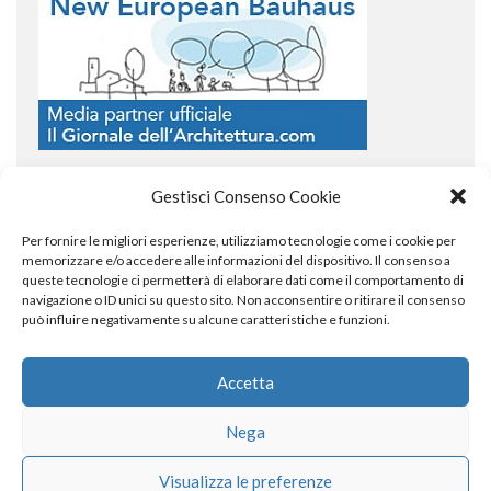
Gestisci Consenso Cookie
Per fornire le migliori esperienze, utilizziamo tecnologie come i cookie per
COPYRIGHT
memorizzare e/o accedere alle informazioni del dispositivo. Il consenso a
queste tecnologie ci permetterà di elaborare dati come il comportamento di
navigazione o ID unici su questo sito. Non acconsentire o ritirare il consenso
può influire negativamente su alcune caratteristiche e funzioni.
© TheArchitecturalPost 2024
SOCIAL NETWORK
Accetta
Nega
x
facebook
instagram
linkedin
Visualizza le preferenze