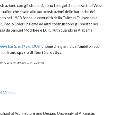
struzione con gli studenti, sono
i
progetti realizzati nel West
ttitudine che risale alle autocostruzioni delle baracche dei
ndo nel 1938 fonda la comunità della Taliesin Fellowship a
, Paolo Soleri insieme ad altri costruiscono gli shelter nel
resa da Samuel Mockbee e D. K. Ruth quando in Alabama
een Earth & Sky
di DUST
, nome che già indica l’ambito in cui
secoli
uno spazio di libertà creativa
.
le di Venezia (
©
Emanuele Piccardo)
 di Venezia
hool of Architecture and Design, University of Arkansas