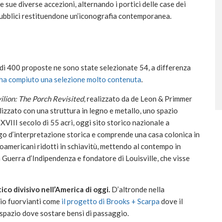
 sue diverse accezioni, alternando i portici delle case dei
 pubblici restituendone un’iconografia contemporanea.
e di 400 proposte ne sono state selezionate 54, a differenza
, ha compiuto una selezione molto contenuta
.
ilion: The Porch Revisited
, realizzato da
de Leon & Primmer
lizzato con una struttura in legno e metallo, uno spazio
 XVIII secolo di 55 acri, oggi sito storico nazionale a
go d’interpretazione storica e comprende una casa colonica in
oamericani ridotti in schiavitù, mettendo al contempo in
 Guerra d’Indipendenza e fondatore di Louisville, che visse
tico divisivo nell’America di oggi.
D’altronde nella
dio fuorvianti come
il progetto di Brooks + Scarpa
dove il
o spazio dove sostare bensì di passaggio.