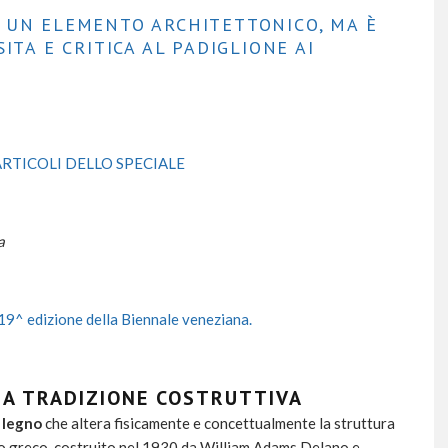
 UN ELEMENTO ARCHITETTONICO, MA È
ITA E CRITICA AL PADIGLIONE AI
 ARTICOLI DELLO SPECIALE
a
la 19^ edizione della Biennale veneziana
.
LA TRADIZIONE COSTRUTTIVA
 legno
che altera fisicamente e concettualmente la struttura
pio greco, costruito nel 1930 da William Adams Delano e