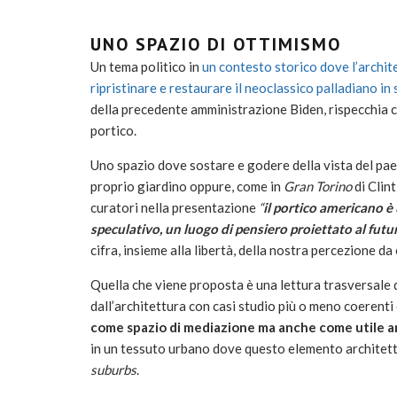
UNO SPAZIO DI OTTIMISMO
Un tema politico in
un contesto storico dove l’archi
ripristinare e restaurare il neoclassico palladiano in s
della precedente amministrazione Biden, rispecchia cosa
portico.
Uno spazio dove sostare e godere della vista del pae
proprio giardino oppure, come in
Gran Torino
di Clin
curatori nella presentazione
“
il portico americano è 
speculativo, un luogo di pensiero proiettato al fut
cifra, insieme alla libertà, della nostra percezione 
Quella che viene proposta è una lettura trasversale d
dall’architettura con casi studio più o meno coerenti
come spazio di mediazione ma anche come utile a
in un tessuto urbano dove questo elemento architetto
suburbs
.