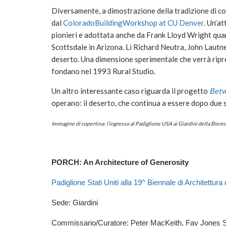
Diversamente, a dimostrazione della tradizione di co
dal
ColoradoBuildingWorkshop at CU Denver
. Un’a
pionieri e adottata anche da Frank Lloyd Wright qua
Scottsdale in Arizona. Lì Richard Neutra, John Lautner
deserto. Una dimensione sperimentale che verrà rip
fondano nel 1993 Rural Studio.
Un altro interessante caso riguarda il progetto
Betw
operano: il deserto, che continua a essere dopo due 
Immagine di copertina: l’ingresso al Padiglione USA ai Giardini della Bienna
PORCH: An Architecture of Generosity
Padiglione Stati Uniti alla 19^ Biennale di Architettura
Sede: Giardini
Commissario/Curatore: Peter MacKeith, Fay Jones Sc