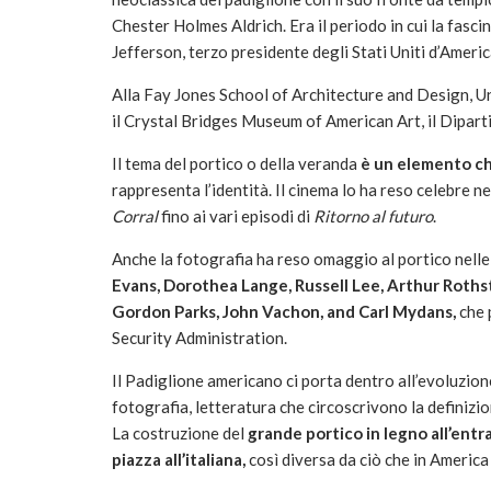
Chester Holmes Aldrich. Era il periodo in cui la fasci
Jefferson, terzo presidente degli Stati Uniti d’Americ
Alla Fay Jones School of Architecture and Design, U
il Crystal Bridges Museum of American Art, il Dipart
Il tema del portico o della veranda
è un elemento ch
rappresenta l’identità. Il cinema lo ha reso celebre n
Corral
fino ai vari episodi di
Ritorno al futuro
.
Anche la fotografia ha reso omaggio al portico nelle
Evans, Dorothea Lange, Russell Lee, Arthur Roths
Gordon Parks, John Vachon, and Carl Mydans,
che 
Security Administration.
Il Padiglione americano ci porta dentro all’evoluzione
fotografia, letteratura che circoscrivono la definizio
La costruzione del
grande portico in legno all’entr
piazza all’italiana,
così diversa da ciò che in America