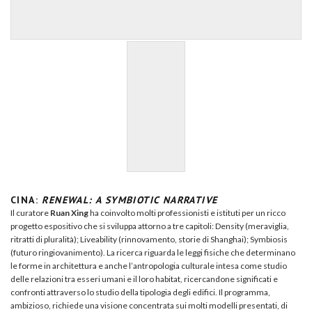
CINA:
RENEWAL: A SYMBIOTIC NARRATIVE
Il curatore
Ruan Xing
ha coinvolto molti professionisti e istituti per un ricco
progetto espositivo che si sviluppa attorno a tre capitoli: Density (meraviglia,
ritratti di pluralità); Liveability (rinnovamento, storie di Shanghai); Symbiosis
(futuro ringiovanimento). La ricerca riguarda le leggi fisiche che determinano
le forme in architettura e anche l’antropologia culturale intesa come studio
delle relazioni tra esseri umani e il loro habitat, ricercandone significati e
confronti attraverso lo studio della tipologia degli edifici. Il programma,
ambizioso, richiede una visione concentrata sui molti modelli presentati, di