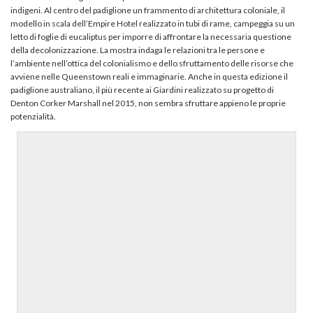
indigeni. Al centro del padiglione un frammento di architettura coloniale, il
modello in scala dell’Empire Hotel realizzato in tubi di rame, campeggia su un
letto di foglie di eucaliptus per imporre di affrontare la necessaria questione
della decolonizzazione. La mostra indaga le relazioni tra le persone e
l’ambiente nell’ottica del colonialismo e dello sfruttamento delle risorse che
avviene nelle Queenstown reali e immaginarie. Anche in questa edizione il
padiglione australiano, il più recente ai Giardini realizzato su progetto di
Denton Corker Marshall nel 2015, non sembra sfruttare appieno le proprie
potenzialità.