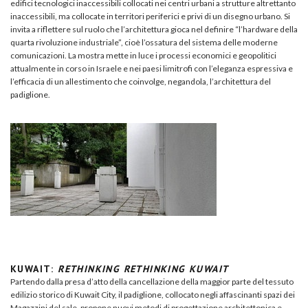
edifici tecnologici inaccessibili collocati nei centri urbani a strutture altrettanto
inaccessibili, ma collocate in territori periferici e privi di un disegno urbano. Si
invita a riflettere sul ruolo che l’architettura gioca nel definire “l’hardware della
quarta rivoluzione industriale”, cioè l’ossatura del sistema delle moderne
comunicazioni. La mostra mette in luce i processi economici e geopolitici
attualmente in corso in Israele e nei paesi limitrofi con l’eleganza espressiva e
l’efficacia di un allestimento che coinvolge, negandola, l’architettura del
padiglione.
KUWAIT:
RETHINKING RETHINKING KUWAIT
Partendo dalla presa d’atto della cancellazione della maggior parte del tessuto
edilizio storico di Kuwait City, il padiglione, collocato negli affascinanti spazi dei
Magazzini del sale, propone nuovi metodi di progettazione architettonica e