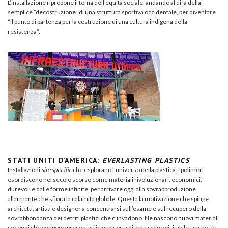
L’installazione ripropone il tema dell’equità sociale, andando al di là della
semplice “decostruzione” di una struttura sportiva occidentale, per diventare
“il punto di partenza per la costruzione di una cultura indigena della
resistenza”.
STATI UNITI D’AMERICA:
EVERLASTING PLASTICS
Installazioni
site specific
che esplorano l’universo della plastica. I polimeri
esordiscono nel secolo scorso come materiali rivoluzionari, economici,
durevoli e dalle forme infinite, per arrivare oggi alla sovrapproduzione
allarmante che sfiora la calamità globale. Questa la motivazione che spinge
architetti, artisti e designer a concentrarsi sull’esame e sul recupero della
sovrabbondanza dei detriti plastici che c’invadono. Ne nascono nuovi materiali
secondi che vengono presentati in una sorta di magazzino visitabile, anche se