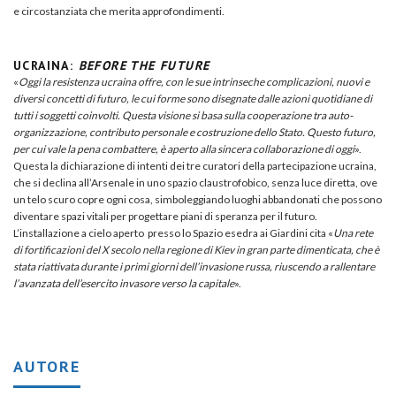
e circostanziata che merita approfondimenti.
UCRAINA:
BEFORE THE FUTURE
«
Oggi la resistenza ucraina offre, con le sue intrinseche complicazioni, nuovi e
diversi concetti di futuro, le cui forme sono disegnate dalle azioni quotidiane di
tutti i soggetti coinvolti. Questa visione si basa sulla cooperazione tra auto-
organizzazione, contributo personale e costruzione dello Stato. Questo futuro,
per cui vale la pena combattere, è aperto alla sincera collaborazione di oggi
».
Questa la dichiarazione di intenti dei tre curatori della partecipazione ucraina,
che si declina all’Arsenale in uno spazio claustrofobico, senza luce diretta, ove
un telo scuro copre ogni cosa, simboleggiando luoghi abbandonati che possono
diventare spazi vitali per progettare piani di speranza per il futuro.
L’installazione a cielo aperto presso lo Spazio esedra ai Giardini cita «
Una rete
di fortificazioni del X secolo nella regione di Kiev in gran parte dimenticata, che è
stata riattivata durante i primi giorni dell’invasione russa, riuscendo a rallentare
l’avanzata dell’esercito invasore verso la capitale
».
AUTORE