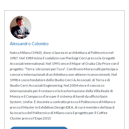
Alessandro Colombo
Nato a Milano (1963), dove si laurea in architettura al Politecnico nel
1987. Nel 1989 inizia il sodalizio con Pierluigi Cerri presso la Gregotti
Associati International. Nel 1991 vince il Major of Osaka City Prize con il
progetto: “Terra: istruzioni per l’uso”. Con Bruno Morassutti partecipa a
concorsi internazionali di architettura ove ottiene riconoscimenti. Nel
1998 è socio fondatore dello Studio Cerri & Associati, di Terra e di
Studio Cerri Associati Engineering. Nel 2004 vince il concorso
internazionale per il restauro e la trasformazione della Villa Reale di
Monza e il Compasso d’oro per il sistema di tavoli da ufficio Naòs
System, Unifor. È docente a contratto presso il Politecnico di Milano e
presso il Master in Exhibition Design IDEA, di cui è membro del board.
Su incarico del Politecnico di Milano cura il progetto per il Coffee
Cluster presso l’Expo 2015