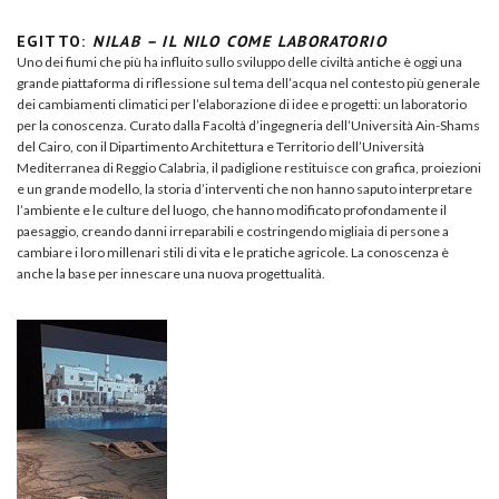
EGITTO:
NILAB – IL NILO COME LABORATORIO
Uno dei fiumi che più ha influito sullo sviluppo delle civiltà antiche è oggi una
grande piattaforma di riflessione sul tema dell’acqua nel contesto più generale
dei cambiamenti climatici per l’elaborazione di idee e progetti: un laboratorio
per la conoscenza. Curato dalla Facoltà d’ingegneria dell’Università Ain-Shams
del Cairo, con il Dipartimento Architettura e Territorio dell’Università
Mediterranea di Reggio Calabria, il padiglione restituisce con grafica, proiezioni
e un grande modello, la storia d’interventi che non hanno saputo interpretare
l’ambiente e le culture del luogo, che hanno modificato profondamente il
paesaggio, creando danni irreparabili e costringendo migliaia di persone a
cambiare i loro millenari stili di vita e le pratiche agricole. La conoscenza è
anche la base per innescare una nuova progettualità.