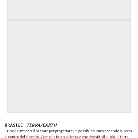
BRASILE:
TERRA/EARTH
Il Brasile affronta il passato per progettare un possibile futuro ponendo la Terra
al centro del dibattito. Come da titolo, di terra viene rivestito il suolo, di terra