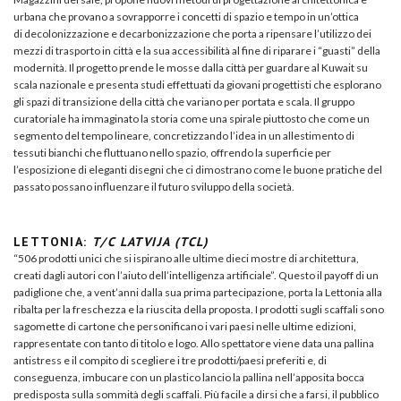
urbana che provano a sovrapporre i concetti di spazio e tempo in un’ottica
di decolonizzazione e decarbonizzazione che porta a ripensare l’utilizzo dei
mezzi di trasporto in città e la sua accessibilità al fine di riparare i “guasti” della
modernità. Il progetto prende le mosse dalla città per guardare al Kuwait su
scala nazionale e presenta studi effettuati da giovani progettisti che esplorano
gli spazi di transizione della città che variano per portata e scala. Il gruppo
curatoriale ha immaginato la storia come una spirale piuttosto che come un
segmento del tempo lineare, concretizzando l’idea in un allestimento di
tessuti bianchi che fluttuano nello spazio, offrendo la superficie per
l’esposizione di eleganti disegni che ci dimostrano come le buone pratiche del
passato possano influenzare il futuro sviluppo della società.
LETTONIA:
T/C LATVIJA (TCL)
“506 prodotti unici che si ispirano alle ultime dieci mostre di architettura,
creati dagli autori con l’aiuto dell’intelligenza artificiale”. Questo il payoff di un
padiglione che, a vent’anni dalla sua prima partecipazione, porta la Lettonia alla
ribalta per la freschezza e la riuscita della proposta. I prodotti sugli scaffali sono
sagomette di cartone che personificano i vari paesi nelle ultime edizioni,
rappresentate con tanto di titolo e logo. Allo spettatore viene data una pallina
antistress e il compito di scegliere i tre prodotti/paesi preferiti e, di
conseguenza, imbucare con un plastico lancio la pallina nell’apposita bocca
predisposta sulla sommità degli scaffali. Più facile a dirsi che a farsi, il pubblico