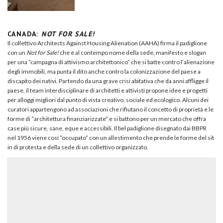
CANADA:
NOT FOR SALE!
Il collettivo Architects Against Housing Alienation (AAHA) firma il padiglione
con un
Not for Sale!
che è al contempo nome della sede, manifesto e slogan
per una “campagna di attivismo architettonico” che si batte contro l’alienazione
degli immobili, ma punta il dito anche contro la colonizzazione del paese a
discapito dei nativi. Partendo da una grave crisi abitativa che da anni affligge il
paese, il team interdisciplinare di architetti e attivisti propone idee e progetti
per alloggi migliori dal punto di vista creativo, sociale ed ecologico. Alcuni dei
curatori appartengono ad associazioni che rifiutano il concetto di proprietà e le
forme di “architettura finanziarizzate” e si battono per un mercato che offra
case più sicure, sane, eque e accessibili. Il bel padiglione disegnato dai BBPR
nel 1956 viene così “occupato” con un allestimento che prende le forme del sit
in di protesta e della sede di un collettivo organizzato.