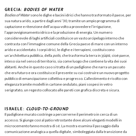
GRECIA:
BODIES OF WATER
Bodies of Water
sono le dighe e bacini idrici che hanno trasformato il paese, per
sua natura arido, a partire dagli anni ’30, tramite un ampio programma di
captazione e ritenzione dell’acqua volto a provvedere l’irrigazione,
l’approvvigionamento idrico e la produzione di energia. Un numero
considerevole di laghi artificiali costituisce un vasto arcipelago interno che
contrasta con l’immagine comune della Grecia paese di mare con un interno
arido e accidentato. I corpi idrici, le dighe e i terrapieni, costituiscono
un’architettura pubblica, della
polis
, che trasforma la terra in χώρα, cioè paese,
inteso sia nel senso di territorio, sia come luogo che contiene la vita dei suoi
abitanti. Anche in questo caso si tratta di un padiglione che narra un passato
che era futuro e ora costituisce il presente su cui costruire un nuovo progetto
pubblico di emancipazione collettiva e progresso. L’allestimento è risolto con
eleganza tramite modelli in cartone ondulato, piani sospesi in vetro
serigrafato, un regesto collocato alle pareti con grafica discreta e sicura.
ISRAELE:
CLOUD-TO-GROUND
Il padiglione murato costringe a percorrerne il perimetro in cerca di un
accesso. Si giunge così al patio retrostante dove alcuni eleganti modelli in
microcemento fanno mostra di sé. La mostra esamina il passaggio dalla
comunicazione analogica a quella digitale, simboleggiata dalla transizione da