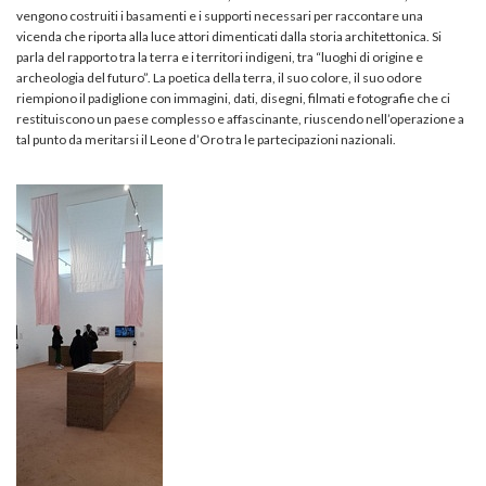
vengono costruiti i basamenti e i supporti necessari per raccontare una
vicenda che riporta alla luce attori dimenticati dalla storia architettonica. Si
parla del rapporto tra la terra e i territori indigeni, tra “luoghi di origine e
archeologia del futuro”. La poetica della terra, il suo colore, il suo odore
riempiono il padiglione con immagini, dati, disegni, filmati e fotografie che ci
restituiscono un paese complesso e affascinante, riuscendo nell’operazione a
tal punto da meritarsi il Leone d’Oro tra le partecipazioni nazionali.