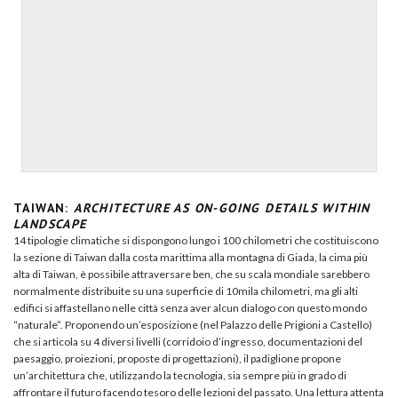
TAIWAN:
ARCHITECTURE AS ON-GOING DETAILS WITHIN
LANDSCAPE
14 tipologie climatiche si dispongono lungo i 100 chilometri che costituiscono
la sezione di Taiwan dalla costa marittima alla montagna di Giada, la cima più
alta di Taiwan, è possibile attraversare ben, che su scala mondiale sarebbero
normalmente distribuite su una superficie di 10mila chilometri, ma gli alti
edifici si affastellano nelle città senza aver alcun dialogo con questo mondo
“naturale”. Proponendo un’esposizione (nel Palazzo delle Prigioni a Castello)
che si articola su 4 diversi livelli (corridoio d’ingresso, documentazioni del
paesaggio, proiezioni, proposte di progettazioni), il padiglione propone
un’architettura che, utilizzando la tecnologia, sia sempre più in grado di
affrontare il futuro facendo tesoro delle lezioni del passato. Una lettura attenta