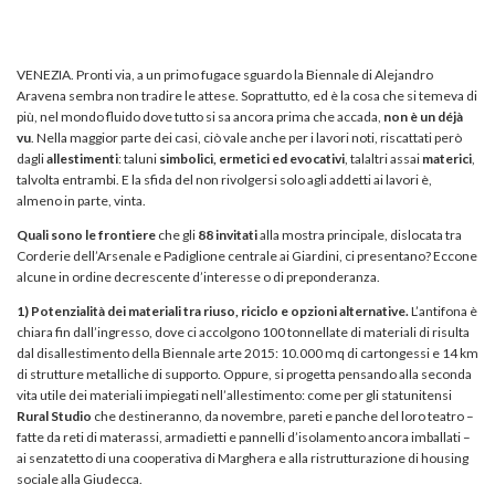
VENEZIA. Pronti via, a un primo fugace sguardo la Biennale di Alejandro
Aravena sembra non tradire le attese. Soprattutto, ed è la cosa che si temeva di
più, nel mondo fluido dove tutto si sa ancora prima che accada,
non è un déjà
vu
. Nella maggior parte dei casi, ciò vale anche per i lavori noti, riscattati però
dagli
allestimenti
: taluni
simbolici, ermetici ed evocativi
, talaltri assai
materici
,
talvolta entrambi. E la sfida del non rivolgersi solo agli addetti ai lavori è,
almeno in parte, vinta.
Quali sono le frontiere
che gli
88 invitati
alla mostra principale, dislocata tra
Corderie dell’Arsenale e Padiglione centrale ai Giardini, ci presentano? Eccone
alcune in ordine decrescente d’interesse o di preponderanza.
1) Potenzialità dei materiali tra riuso, riciclo e opzioni alternative.
L’antifona è
chiara fin dall’ingresso, dove ci accolgono 100 tonnellate di materiali di risulta
dal disallestimento della Biennale arte 2015: 10.000 mq di cartongessi e 14 km
di strutture metalliche di supporto. Oppure, si progetta pensando alla seconda
vita utile dei materiali impiegati nell’allestimento: come per gli statunitensi
Rural Studio
che destineranno, da novembre, pareti e panche del loro teatro –
fatte da reti di materassi, armadietti e pannelli d’isolamento ancora imballati –
ai senzatetto di una cooperativa di Marghera e alla ristrutturazione di housing
sociale alla Giudecca.