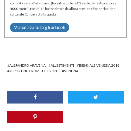
coltivata verso l’alpinismo (ha salito tutte le 82 vette delle Alpi sopra i
4000 metri). Nel 2012 ha fondato e da allora presiede l'associazione
culturale Cantieri d'alta quota
Visualizza tutti gli articoli
ALEJANDRO ARAVENA
ALLESTIMENTI
BIENNALE VENEZIA 2016
REPORTING FROM THE FRONT
VENEZIA