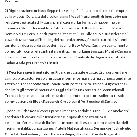
Kundoo
.
3) Rigenerazione urbana.
Seppur forse un po’ inflazionato, il tema è sempre
sulla breccia. Dal
must
della colombiana
Medellín
ai progetti di
Ines Lobo
per
l’enclave degradata di Mouraria, nel cuore di
Lisbona
, agli happening dei
britannici
Studio Assemble
, all’attualizzazione dello schema delle Maison
Domino di Le Corbusier da parte dei tedeschi
BeL
, alle scuole sudafricane di
Luyanda Mpahlwa
, all’housing dei rumeni
ADNBA
, fino alle cure dei sistemi
territoriali depressi da parte dei nipponici
Bow-Wow
. Casi non esattamente
comparabili con gli eleganti interventi ticinesi di
Luigi Snozzi
a
Monte Carasso
e, tanto meno, con il recupero veneziano di
Punta della dogana
operato da
Tadao Ando
per François Pinault.
4) Tecnica e sperimentazione.
Ricerche avanzate e capacità di sorprendere
vanno a braccetto: nei volumi apparentemente massicci ma dal peso tendente
a zero del tedesco
Werner Sobek
; nella poetica installazione «Lightscapes»
che imita gli effetti di natura dei raggi solari in una foresta dei connazionali
Transsolar
; nell’audacia tettonica dei sistemi di copertura sollecitati a sola
compressione di
Block Research Group
con il
Politecnico di Zurigo
.
E per quelli che non vivono a pane e impegno sociale? Tranquilli, c’è anche chi
continua a lavorare sulle frontiere della speculazione teorica o
dell’autoreferenzialità della forma, in nome dell’estetica pura e, talvolta, della
monumentalità: dai portoghesi fratelli
Mateus
al russo
Bernaskoni
agli elvetici
Christ & Gantenbein
, al duo
Barozzi Veiga
, alla cilena
Cecilia Puga
, allo