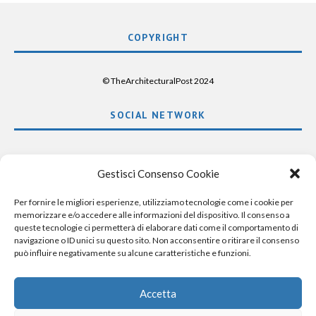
COPYRIGHT
© TheArchitecturalPost 2024
SOCIAL NETWORK
x
facebook
instagram
linkedin
Gestisci Consenso Cookie
Per fornire le migliori esperienze, utilizziamo tecnologie come i cookie per
memorizzare e/o accedere alle informazioni del dispositivo. Il consenso a
queste tecnologie ci permetterà di elaborare dati come il comportamento di
navigazione o ID unici su questo sito. Non acconsentire o ritirare il consenso
può influire negativamente su alcune caratteristiche e funzioni.
Accetta