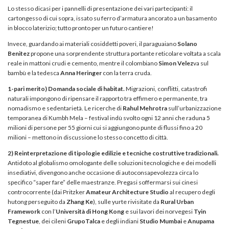
Lo stesso dicasi per i pannelli di presentazione dei vari partecipanti: il
cartongesso di cui sopra, issato su ferro d’armatura ancorato a un basamento
in blocco laterizio; tutto pronto per un futuro cantiere!
Invece, guardando ai materiali cosiddetti poveri, il paraguaiano
Solano
Benitez
propone una sorprendente struttura portante reticolare voltata a scala
reale in mattoni crudi e cemento, mentre il colombiano
Simon Velez
va sul
bambù e la tedesca
Anna Heringer
con la terra cruda.
1-pari merito)
Domanda sociale di habitat.
Migrazioni, conflitti, catastrofi
naturali impongono di ripensare il rapporto tra effimero e permanente, tra
nomadismo e sedentarietà. Le ricerche di
Rahul Mehrotra
sull’urbanizzazione
temporanea di Kumbh Mela – festival indù svolto ogni 12 anni che raduna 5
milioni di persone per 55 giorni cui si aggiungono punte di flussi fino a 20
milioni – mettono in discussione lo stesso concetto di città.
2) Reinterpretazione di tipologie edilizie e tecniche costruttive tradizionali.
Antidoto al globalismo omologante delle soluzioni tecnologiche e dei modelli
insediativi, divengono anche occasione di autoconsapevolezza circa lo
specifico “saper fare” delle maestranze. Pregasi soffermarsi sui cinesi
controcorrente (dai Pritzker
Amateur Architecture Studio
al recupero degli
hutong perseguito da
Zhang Ke
), sulle yurte rivisitate da
Rural Urban
Framework
con l’
Università di Hong Kong
e sui lavori dei norvegesi
Tyin
Tegnestue
, dei cileni
GrupoTalca
e degli indiani
Studio Mumbai
e
Anupama