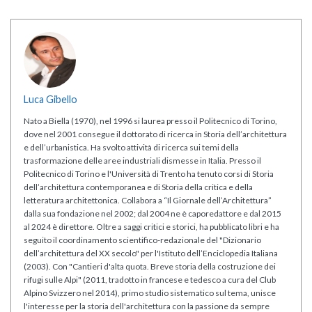
Luca Gibello
Nato a Biella (1970), nel 1996 si laurea presso il Politecnico di Torino,
dove nel 2001 consegue il dottorato di ricerca in Storia dell’architettura
e dell’urbanistica. Ha svolto attività di ricerca sui temi della
trasformazione delle aree industriali dismesse in Italia. Presso il
Politecnico di Torino e l'Università di Trento ha tenuto corsi di Storia
dell’architettura contemporanea e di Storia della critica e della
letteratura architettonica. Collabora a “Il Giornale dell’Architettura”
dalla sua fondazione nel 2002; dal 2004 ne è caporedattore e dal 2015
al 2024 è direttore. Oltre a saggi critici e storici, ha pubblicato libri e ha
seguito il coordinamento scientifico-redazionale del "Dizionario
dell’architettura del XX secolo" per l'Istituto dell’Enciclopedia Italiana
(2003). Con "Cantieri d'alta quota. Breve storia della costruzione dei
rifugi sulle Alpi" (2011, tradotto in francese e tedesco a cura del Club
Alpino Svizzero nel 2014), primo studio sistematico sul tema, unisce
l'interesse per la storia dell'architettura con la passione da sempre