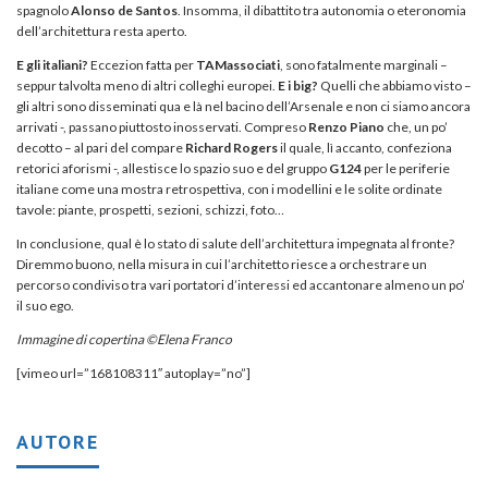
spagnolo
Alonso de Santos
. Insomma, il dibattito tra autonomia o eteronomia
dell’architettura resta aperto.
E gli italiani?
Eccezion fatta per
TAMassociati
, sono fatalmente marginali –
seppur talvolta meno di altri colleghi europei.
E i big?
Quelli che abbiamo visto –
gli altri sono disseminati qua e là nel bacino dell’Arsenale e non ci siamo ancora
arrivati -, passano piuttosto inosservati. Compreso
Renzo Piano
che, un po’
decotto – al pari del compare
Richard Rogers
il quale, lì accanto, confeziona
retorici aforismi -, allestisce lo spazio suo e del gruppo
G124
per le periferie
italiane come una mostra retrospettiva, con i modellini e le solite ordinate
tavole: piante, prospetti, sezioni, schizzi, foto…
In conclusione, qual è lo stato di salute dell’architettura impegnata al fronte?
Diremmo buono, nella misura in cui l’architetto riesce a orchestrare un
percorso condiviso tra vari portatori d’interessi ed accantonare almeno un po’
il suo ego.
Immagine di copertina ©Elena Franco
[vimeo url=”168108311″ autoplay=”no”]
AUTORE