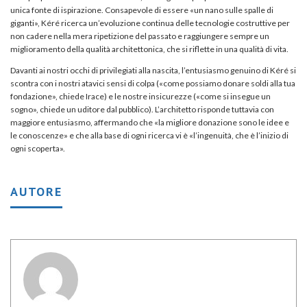
unica fonte di ispirazione. Consapevole di essere «un nano sulle spalle di
giganti», Kéré ricerca un’evoluzione continua delle tecnologie costruttive per
non cadere nella mera ripetizione del passato e raggiungere sempre un
miglioramento della qualità architettonica, che si riflette in una qualità di vita.
Davanti ai nostri occhi di privilegiati alla nascita, l’entusiasmo genuino di Kéré si
scontra con i nostri atavici sensi di colpa («come possiamo donare soldi alla tua
fondazione», chiede Irace) e le nostre insicurezze («come si insegue un
sogno», chiede un uditore dal pubblico). L’architetto risponde tuttavia con
maggiore entusiasmo, affermando che «la migliore donazione sono le idee e
le conoscenze» e che alla base di ogni ricerca vi è «l’ingenuità, che è l’inizio di
ogni scoperta».
AUTORE