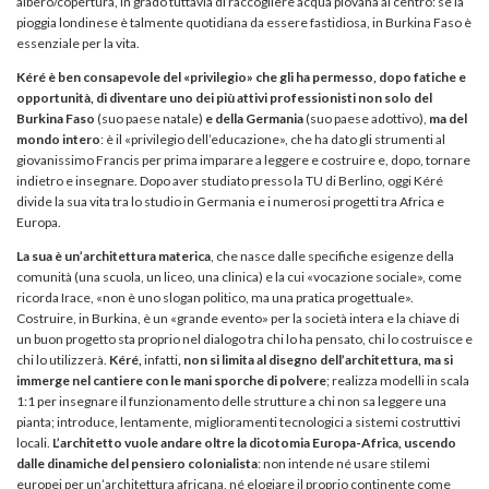
albero/copertura, in grado tuttavia di raccogliere acqua piovana al centro: se la
pioggia londinese è talmente quotidiana da essere fastidiosa, in Burkina Faso è
essenziale per la vita.
Kéré è ben consapevole del «privilegio» che gli ha permesso, dopo fatiche e
opportunità, di diventare uno dei più attivi professionisti non solo del
Burkina Faso
(suo paese natale)
e della Germania
(suo paese adottivo),
ma del
mondo intero
: è il «privilegio dell’educazione», che ha dato gli strumenti al
giovanissimo Francis per prima imparare a leggere e costruire e, dopo, tornare
indietro e insegnare. Dopo aver studiato presso la TU di Berlino, oggi Kéré
divide la sua vita tra lo studio in Germania e i numerosi progetti tra Africa e
Europa.
La sua è un’architettura materica
, che nasce dalle specifiche esigenze della
comunità (una scuola, un liceo, una clinica) e la cui «vocazione sociale», come
ricorda Irace, «non è uno slogan politico, ma una pratica progettuale».
Costruire, in Burkina, è un «grande evento» per la società intera e la chiave di
un buon progetto sta proprio nel dialogo tra chi lo ha pensato, chi lo costruisce e
chi lo utilizzerà.
Kéré,
infatti
, non si limita al disegno dell’architettura, ma si
immerge nel cantiere con le mani sporche di polvere
; realizza modelli in scala
1:1 per insegnare il funzionamento delle strutture a chi non sa leggere una
pianta; introduce, lentamente, miglioramenti tecnologici a sistemi costruttivi
locali.
L’architetto vuole andare oltre la dicotomia Europa-Africa, uscendo
dalle dinamiche del pensiero colonialista
: non intende né usare stilemi
europei per un’architettura africana, né elogiare il proprio continente come