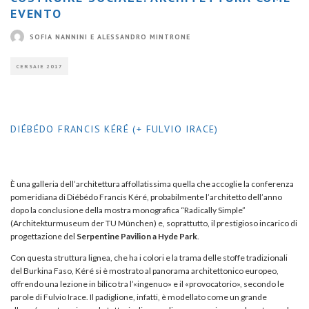
EVENTO
SOFIA NANNINI E ALESSANDRO MINTRONE
CERSAIE 2017
DIÉBÉDO FRANCIS KÉRÉ (+ FULVIO IRACE)
È una galleria dell’architettura affollatissima quella che accoglie la conferenza
pomeridiana di Diébédo Francis Kéré, probabilmente l’architetto dell’anno
dopo la conclusione della mostra monografica “Radically Simple”
(Architekturmuseum der TU München) e, soprattutto, il prestigioso incarico di
progettazione del
Serpentine Pavilion a Hyde Park
.
Con questa struttura lignea, che ha i colori e la trama delle stoffe tradizionali
del Burkina Faso, Kéré si è mostrato al panorama architettonico europeo,
offrendo una lezione in bilico tra l’«ingenuo» e il «provocatorio», secondo le
parole di Fulvio Irace. Il padiglione, infatti, è modellato come un grande