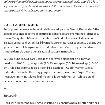
colore è evidente l’allusione ad atmosfere e a ritmi italiani, arabi e nordici. Tutti i
segni hanno origine da un’idea classica dell’ornamento, nell’ipotesi di esprimere
una struttura visiva di fascino contemporaneo.
»
—
COLLEZIONE WOOD
Per la prima collezione decorata della linea di parquet Wood, Bisazza ha fatto
appello al talento creativo di quattro designer dell’area fiammingo- olandese.
Nynke Tynagel e Job Smeets, il celebre duo Studio Job, che collabora con
Bisazza ormai da dieci anni; Kiki van Eijk, affermata rappresentante della nuova
generazione del design olandese ed Edward van Vliet, designer basato ad
Amsterdam, già autore per Bisazza di pattern in mosaico.
WOOD è una linea di parquet in legno di rovere disponibile nei formati:
quadrato (20x20cm), esagonale (20x23cm), spina (30x10cm) e doga (60×10
cm). Alle cinque tonalità già disponibili a catalogo – Cuoio, Marron Glacé,
Naturale, Moka e Notte – si aggiungono cinque nuovi colori: Sugar, Cherry,
Pearl, Denim, Mint. Oltre alle tinte unite, la collezione si arricchisce ora di
decorazioni ottenute con incisioni a laser.
—
Studio Job
Con il loro inconfondibile segno stilistico e la consueta nota di sottile humor, il