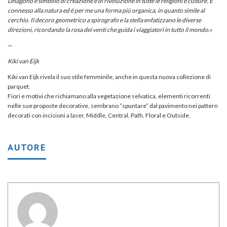
L’esagono è simbolo di creazione e di rivoluzione in tutte le religioni e culture. E’
connesso alla natura ed è per me una forma più organica, in quanto simile al
cerchio. Il decoro geometrico a spirografo e la stella enfatizzano le diverse
direzioni, ricordando la rosa dei venti che guida i viaggiatori in tutto il mondo.
»
—
Kiki van Eijk
Kiki van Eijk rivela il suo stile femminile, anche in questa nuova collezione di
parquet.
Fiori e motivi che richiamano alla vegetazione selvatica, elementi ricorrenti
nelle sue proposte decorative, sembrano “spuntare” dal pavimento nei pattern
decorati con incisioni a laser, Middle, Central, Path, Floral e Outside.
AUTORE