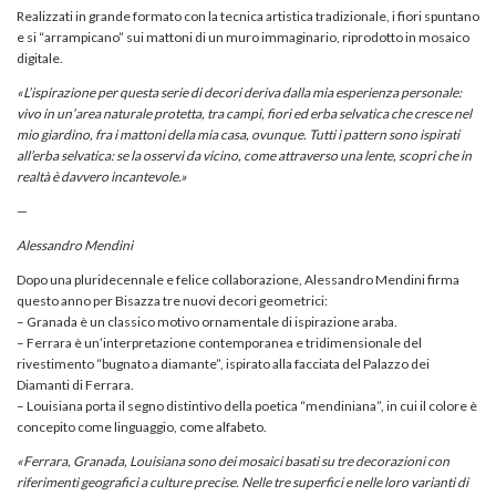
Realizzati in grande formato con la tecnica artistica tradizionale, i fiori spuntano
e si “arrampicano” sui mattoni di un muro immaginario, riprodotto in mosaico
digitale.
«
L’ispirazione per questa serie di decori deriva dalla mia esperienza personale:
vivo in un’area naturale protetta, tra campi, fiori ed erba selvatica che cresce nel
mio giardino, fra i mattoni della mia casa, ovunque. Tutti i pattern sono ispirati
all’erba selvatica: se la osservi da vicino, come attraverso una lente, scopri che in
realtà è davvero incantevole.
»
—
Alessandro Mendini
Dopo una pluridecennale e felice collaborazione, Alessandro Mendini firma
questo anno per Bisazza tre nuovi decori geometrici:
– Granada è un classico motivo ornamentale di ispirazione araba.
– Ferrara è un’interpretazione contemporanea e tridimensionale del
rivestimento “bugnato a diamante”, ispirato alla facciata del Palazzo dei
Diamanti di Ferrara.
– Louisiana porta il segno distintivo della poetica “mendiniana”, in cui il colore è
concepito come linguaggio, come alfabeto.
«
Ferrara, Granada, Louisiana sono dei mosaici basati su tre decorazioni con
riferimenti geografici a culture precise. Nelle tre superfici e nelle loro varianti di