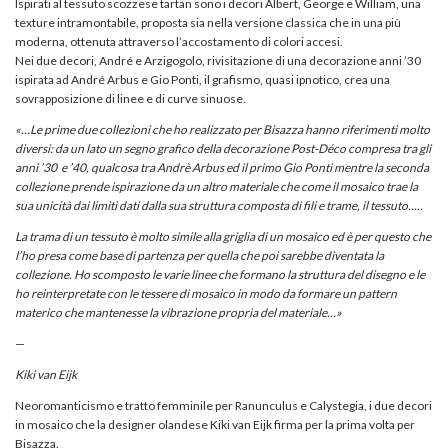
Ispirati al tessuto scozzese tartan sono i decori Albert, George e William, una
texture intramontabile, proposta sia nella versione classica che in una più
moderna, ottenuta attraverso l’accostamento di colori accesi.
Nei due decori, André e Arzigogolo, rivisitazione di una decorazione anni ’30
ispirata ad André Arbus e Gio Ponti, il grafismo, quasi ipnotico, crea una
sovrapposizione di linee e di curve sinuose.
«
…Le prime due collezioni che ho realizzato per Bisazza hanno riferimenti molto
diversi: da un lato un segno grafico della decorazione Post-Déco compresa tra gli
anni ’30 e ’40, qualcosa tra Andrè Arbus ed il primo Gio Ponti mentre la seconda
collezione prende ispirazione da un altro materiale che come il mosaico trae la
sua unicità dai limiti dati dalla sua struttura composta di fili e trame, il tessuto…..
La trama di un tessuto è molto simile alla griglia di un mosaico ed è per questo che
l’ho presa come base di partenza per quella che poi sarebbe diventata la
collezione. Ho scomposto le varie linee che formano la struttura del disegno e le
ho reinterpretate con le tessere di mosaico in modo da formare un pattern
materico che mantenesse la vibrazione propria del materiale…
»
—
Kiki van Eijk
Neoromanticismo e tratto femminile per Ranunculus e Calystegia, i due decori
in mosaico che la designer olandese Kiki van Eijk firma per la prima volta per
Bisazza.