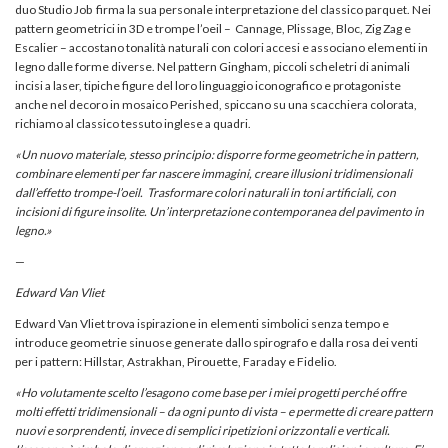
duo Studio Job firma la sua personale interpretazione del classico parquet. Nei
pattern geometrici in 3D e trompe l’oeil – Cannage, Plissage, Bloc, Zig Zag e
Escalier – accostano tonalità naturali con colori accesi e associano elementi in
legno dalle forme diverse. Nel pattern Gingham, piccoli scheletri di animali
incisi a laser, tipiche figure del loro linguaggio iconografico e protagoniste
anche nel decoro in mosaico Perished, spiccano su una scacchiera colorata,
richiamo al classico tessuto inglese a quadri.
«
Un nuovo materiale, stesso principio: disporre forme geometriche in pattern,
combinare elementi per far nascere immagini, creare illusioni tridimensionali
dall’effetto trompe-l’oeil. Trasformare colori naturali in toni artificiali, con
incisioni di figure insolite. Un’interpretazione contemporanea del pavimento in
legno.
»
—
Edward Van Vliet
Edward Van Vliet trova ispirazione in elementi simbolici senza tempo e
introduce geometrie sinuose generate dallo spirografo e dalla rosa dei venti
per i pattern: Hillstar, Astrakhan, Pirouette, Faraday e Fidelio.
«
Ho volutamente scelto l’esagono come base per i miei progetti perché offre
molti effetti tridimensionali – da ogni punto di vista – e permette di creare pattern
nuovi e sorprendenti, invece di semplici ripetizioni orizzontali e verticali.