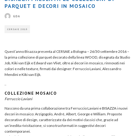
PARQUET E DECORI IN MOSAICO
GDA
CERSAIE 2016
Quest’anno Bisazza presenta al CERSAIE a Bologna – 26/30 settembre 2016 –
la prima collezione di parquet decorato della linea WOOD, disegnata da Studio
Job, Kiki van Eijk e Edward van Vliet, oltre ai decori in mosaico, rinnovati nei
colori e nelle texture, firmati dai designer: Ferruccio Laviani, Alessandro
Mendini e Kiki van Eijk.
..
COLLEZIONE MOSAICO
Ferruccio Laviani
Nascono da una prima collaborazione tra Ferruccio Laviani e BISAZZA i nuovi
decori in mosaico: Arzigogolo, André, Albert, George e William. Proposte
decorative di design, caratterizzate da dei motivi classici che, grazie ad
un’inedita rivisitazione, si sono trasformati in suggestivi decori
contemporanei.