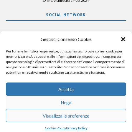
© TheArchitecturalPost 2024
SOCIAL NETWORK
x
facebook
instagram
linkedin
Gestisci Consenso Cookie
Per fornire le migliori esperienze, utilizziamo tecnologie come i cookie per
memorizzare e/o accedere alle informazioni del dispositivo. Il consenso a
queste tecnologie ci permetterà di elaborare dati come il comportamento di
navigazione o ID unici su questo sito. Non acconsentire o ritirare il consenso
può influire negativamente su alcune caratteristiche e funzioni.
Accetta
Nega
Visualizza le preferenze
Cookie Policy
Privacy Policy