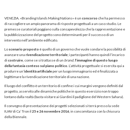
VENEZIA. «Branding Islands Making Nations» è un
concorso
che ha permesso
di raccogliere un ampio panorama di risposte progettuali a un caso studio. Le
premesse curatoriali poggiano sulla consapevolezza che la rappresentazione e
la pubblicizzazione del progetto sono determinanti per il successo di un
intervento nell’ambiente edificato.
Lo
scenario proposto
è quello di un governo che vuole sondare la possibilità di
avanzare una
rivendicazione territoriale
; i partecipanti hanno quindi l’incarico
di
costruire
, come se si trattasse di un
brand
,
l’immagine di questo luogo
della fantasia conteso sul piano politico
. L’attività progettuale si esercita qui a
produrre un’
identità artificiale
per un luogo immaginario ed è finalizzata a
legittimare la rivendicazione territoriale di una nazione.
Il luogo del conflitto è un territorio di confine i cui margini vengono definiti dal
progetto, asservito alle dinamiche politiche in questo esercizio non troppo
lontano dalla realtà (basta visitare ai Giardini il padiglione del Western Sahara).
Il convegno di presentazione dei progetti selezionati si terrà presso la sede
IUAV di Ca’ Tron il
25 e 26 novembre 2016
, in concomitanza con la chiusura
della Biennale.