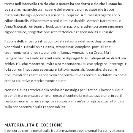
forma
nell’intervallo tra ciò che la natura ha prodotto e ciò che l’uomo ha
costruito
, ma anche tra il sapere delle generazioni passate e le tracce
materiali che ogni epoca ha lasciato nello spazio.
A curare il progetto sono
Nikos Skoutelis, Elisabetta Molteni, Klimis Aslanidis, Antonis Karamitrou e
Anna Tsitonaki: un team articolato, internazionale, attento a tenere insieme
rigore storico, progettazione architettonica e responsabilità culturale.
Il cuore della mostra è il racconto del restauro e del riuso degli arsenali
veneziani di Heraklion e Chania, straordinari complessi portuali che
testimoniano la lunga stagione di influenza veneziana su Creta.
Ma
il
padiglione non è solo un contenitore di progetti: è un dispositivo di lettura
critica.
Più che mostrare, invita a comprendere.
Più che spiegare, interroga. E
lo fa con un linguaggio essenziale, fatto di materiali, fotografie, disegni e
documenti che restituiscono con coerenza un’idea forte di architettura come
pratica collettiva e storicamente situata.
Non c’è alcuna retorica della rovina né nostalgia per l’antico. Il lavoro sui due
arsenali è presentato come un gesto di continuità e attualizzazione, in cui il
restauro non è mai un semplice recupero, ma un’azione progettuale fondata
sulla conoscenza e sulla responsabilità.
MATERIALITÀ E COESIONE
Il percorso che ha portato alla trasformazione degli arsenali ha coinvolto una