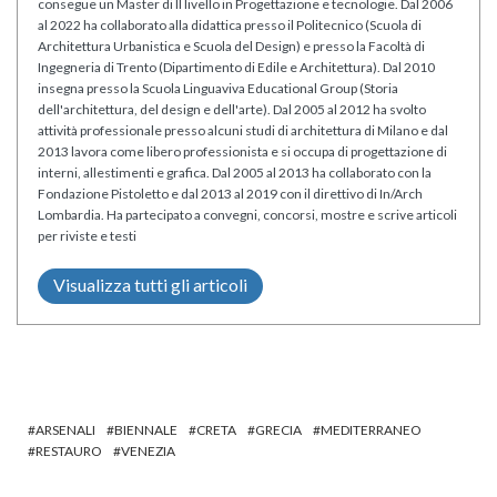
consegue un Master di II livello in Progettazione e tecnologie. Dal 2006
al 2022 ha collaborato alla didattica presso il Politecnico (Scuola di
Architettura Urbanistica e Scuola del Design) e presso la Facoltà di
Ingegneria di Trento (Dipartimento di Edile e Architettura). Dal 2010
insegna presso la Scuola Linguaviva Educational Group (Storia
dell'architettura, del design e dell'arte). Dal 2005 al 2012 ha svolto
attività professionale presso alcuni studi di architettura di Milano e dal
2013 lavora come libero professionista e si occupa di progettazione di
interni, allestimenti e grafica. Dal 2005 al 2013 ha collaborato con la
Fondazione Pistoletto e dal 2013 al 2019 con il direttivo di In/Arch
Lombardia. Ha partecipato a convegni, concorsi, mostre e scrive articoli
per riviste e testi
Visualizza tutti gli articoli
ARSENALI
BIENNALE
CRETA
GRECIA
MEDITERRANEO
RESTAURO
VENEZIA