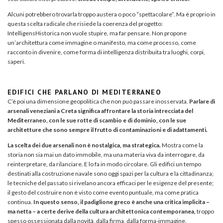
Alcuni potrebbero trovarla troppo austera o poco “spettacolare”. Ma è proprio in
questa scelta radicale che risiede la coerenza del progetto:
IntelligensHistorica non vuole stupire, ma far pensare. Non propone
un’architettura come immagine o manifesto, ma come processo, come
racconto in divenire, come forma di intelligenza distribuita tra luoghi, corpi,
saperi.
EDIFICI CHE PARLANO DI MEDITERRANEO
C’è poi una dimensione geopolitica che non può passare inosservata.
Parlare di
arsenali veneziani a Creta significa affrontare la storia intrecciata del
Mediterraneo, con le sue rotte di scambio e di dominio, con le sue
architetture che sono sempre il frutto di contaminazioni e di adattamenti.
La scelta dei due arsenali non è nostalgica, ma strategica.
Mostra come la
storia non sia mai un dato immobile, ma una materia viva da interrogare, da
reinterpretare, da rilanciare. E lo fa in modo circolare. Gli edifici un tempo
destinati alla costruzione navale sono oggi spazi per la cultura e la cittadinanza;
le tecniche del passato si rivelano ancora efficaci per le esigenze del presente;
il gesto del costruire non è visto come evento puntuale, ma come pratica
continua.
In questo senso, il padiglione greco è anche una critica implicita –
ma netta – a certe derive della cultura architettonica contemporanea,
troppo
spesso ossessionata dalla novità, dalla firma, dalla forma-immagine.