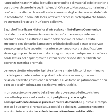
lunga indagine archivistica, lo studio approfondito dei materiali e delle tecniche
costruttive, alcune delle quali risalenti al XV secolo. Ma soprattutto ha incluso il
confronto diretto con la società civile: i nuovi usi degli edifici sono stati definiti
in accordo con le comunità locali, attraverso processi partecipativi che hanno
trasformato il restauro in un’opera collettiva.
È qui che
l’IntelligensHistorica si intreccia con l’IntelligensCommunis,
e
l’architettura si fa strumento non solo di trasformazione spaziale, ma di
coesione sociale e culturale. Ciò che colpisce è la cura con cui è stato
affrontato ogni dettaglio: l’atmosfera originale degli spazi è stata preservata
senza congelarla; le superfici murarie raccontano ancora la stratificazione
storica; gli impianti tecnici sono stati integrati nei pavimenti per non interferire
con la lettura dello spazio; malte e intonaci storici sono stati riutilizzati con
coerenza materica e formale.
Le nuove strutture inserite, ispirate a forme e materiali storici, non mimano
ma dialogano. L’intervento completa i fronti urbani sul mare, ricucendo
relazioni spezzate, restituendo ai cittadini e ai visitatori un patrimonio che non
è più solo testimonianza, ma spazio vivo, attivo, usabile.
In un contesto come quello della Biennale, dove spesso l’effetto visivo o
concettuale prevale sulla sostanza,
il padiglione greco sceglie
consapevolmente di non seguire la corrente dominante.
Questo è, al tempo
stesso, il suo punto di forza e la sua possibile debolezza. La mostra non offre
scorciatoie interpretative:
chiede tempo, attenzione, spirito critico.