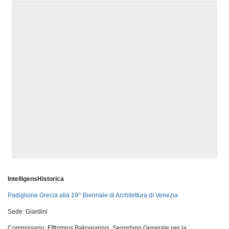
IntelligensHistorica
Padiglione Grecia alla 19^ Biennale di Architettura di Venezia
Sede: Giardini
Commissario: Efthimios Bakogiannis, Segretario Generale per la