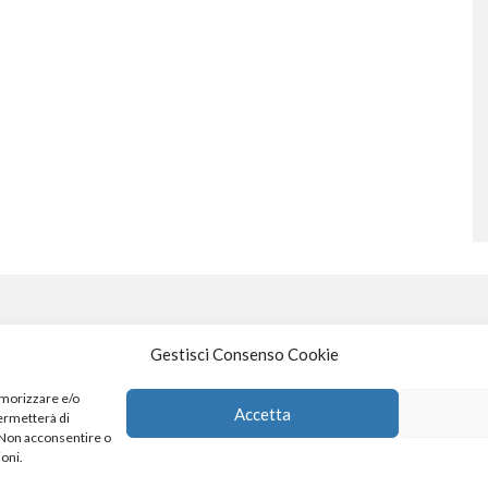
Gestisci Consenso Cookie
S
emorizzare e/o
Accetta
permetterà di
. Non acconsentire o
4
x
ioni.