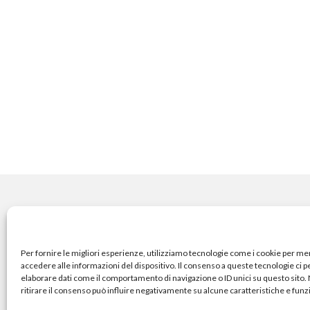
COPYRIGHT
Per fornire le migliori esperienze, utilizziamo tecnologie come i cookie per m
accedere alle informazioni del dispositivo. Il consenso a queste tecnologie ci 
elaborare dati come il comportamento di navigazione o ID unici su questo sito
© TheArchitecturalPost 202
ritirare il consenso può influire negativamente su alcune caratteristiche e funz