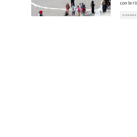
con le r
GIORNATA