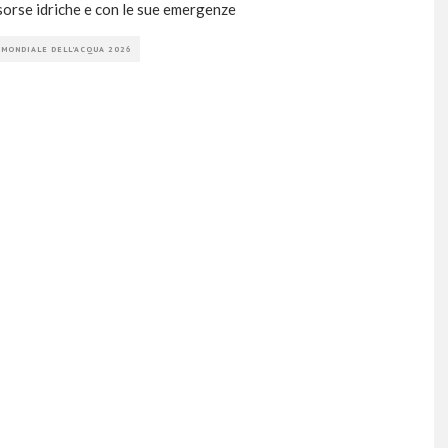
isorse idriche e con le sue emergenze
 MONDIALE DELL'ACQUA 2026