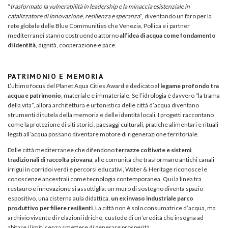
“
trasformato la vulnerabilità in leadership e la minaccia esistenziale in
catalizzatore di innovazione, resilienza e speranza
”, diventando un faro per la
rete globale delle Blue Communities che Venezia, Pollica e i partner
mediterranei stanno costruendo attorno
all’idea di acqua come fondamento
di identità
, dignità, cooperazione e pace.
PATRIMONIO E MEMORIA
L’ultimo focus del Planet Aqua Cities Award è dedicato al
legame profondo tra
acqua e patrimonio
, materiale e immateriale. Se l’idrologia è davvero “la trama
della vita”, allora architettura e urbanistica delle città d’acqua diventano
strumenti di tutela della memoria e delle identità locali. I progetti raccontano
come la protezione di siti storici, paesaggi culturali, pratiche alimentari e rituali
legati all’acqua possano diventare motore di rigenerazione territoriale.
Dalle città mediterranee che difendono
terrazze coltivate e sistemi
tradizionali di raccolta piovana
, alle comunità che trasformano antichi canali
irrigui in corridoi verdi e percorsi educativi, Water & Heritage riconosce le
conoscenze ancestrali come tecnologia contemporanea. Qui la linea tra
restauro e innovazione si assottiglia: un muro di sostegno diventa spazio
espositivo, una cisterna aula didattica,
un ex invaso industriale parco
produttivo per filiere resilienti
. La città non è solo consumatrice d’acqua, ma
archivio vivente di relazioni idriche, custode di un’eredità che insegna ad
abitare i limiti senza smettere di generare prosperità.