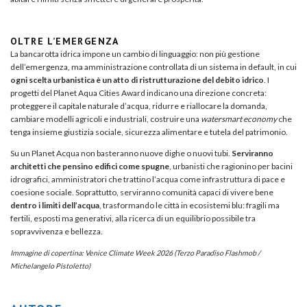
OLTRE L’EMERGENZA
La bancarotta idrica impone un cambio di linguaggio: non più gestione
dell’emergenza, ma amministrazione controllata di un sistema in default, in cui
ogni scelta urbanistica è un atto di ristrutturazione del debito idrico
. I
progetti del Planet Aqua Cities Award indicano una direzione concreta:
proteggere il capitale naturale d’acqua, ridurre e riallocare la domanda,
cambiare modelli agricoli e industriali, costruire una
watersmart economy
che
tenga insieme giustizia sociale, sicurezza alimentare e tutela del patrimonio.
Su un Planet Acqua non basteranno nuove dighe o nuovi tubi.
Serviranno
architetti che pensino edifici come spugne
, urbanisti che ragionino per bacini
idrografici, amministratori che trattino l’acqua come infrastruttura di pace e
coesione sociale. Soprattutto, serviranno comunità capaci di vivere bene
dentro i limiti dell’acqua
, trasformando le città in ecosistemi blu: fragili ma
fertili, esposti ma generativi, alla ricerca di un equilibrio possibile tra
sopravvivenza e bellezza.
Immagine di copertina: Venice Climate Week 2026 (Terzo Paradiso Flashmob /
Michelangelo Pistoletto)