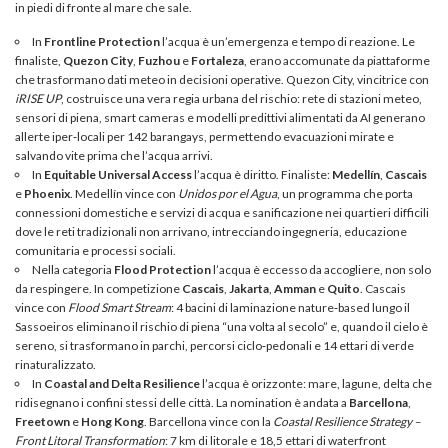
in piedi di fronte al mare che sale.
In
Frontline Protection
l’acqua è un’emergenza e tempo di reazione. Le
finaliste,
Quezon City
,
Fuzhou
e
Fortaleza
, erano accomunate da piattaforme
che trasformano dati meteo in decisioni operative. Quezon City, vincitrice con
iRISE UP
, costruisce una vera regia urbana del rischio: rete di stazioni meteo,
sensori di piena, smart cameras e modelli predittivi alimentati da AI generano
allerte iper‑locali per 142 barangays, permettendo evacuazioni mirate e
salvando vite prima che l’acqua arrivi.
In
Equitable Universal Access
l’acqua è diritto. Finaliste:
Medellín
,
Cascais
e
Phoenix
. Medellín vince con
Unidos por el Agua
, un programma che porta
connessioni domestiche e servizi di acqua e sanificazione nei quartieri difficili
dove le reti tradizionali non arrivano, intrecciando ingegneria, educazione
comunitaria e processi sociali.
Nella categoria
Flood Protection
l’acqua è eccesso da accogliere, non solo
da respingere. In competizione
Cascais
,
Jakarta
,
Amman
e
Quito
. Cascais
vince con
Flood Smart Stream
: 4 bacini di laminazione nature‑based lungo il
Sassoeiros eliminano il rischio di piena “una volta al secolo” e, quando il cielo è
sereno, si trasformano in parchi, percorsi ciclo‑pedonali e 14 ettari di verde
rinaturalizzato.
In
Coastal and Delta Resilience
l’acqua è orizzonte: mare, lagune, delta che
ridisegnano i confini stessi delle città. La nomination è andata a
Barcellona
,
Freetown
e
Hong Kong
. Barcellona vince con la
Coastal Resilience Strategy –
Front Litoral Transformation
: 7 km di litorale e 18,5 ettari di waterfront