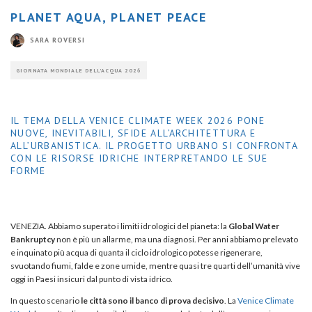
PLANET AQUA, PLANET PEACE
SARA ROVERSI
GIORNATA MONDIALE DELL'ACQUA 2026
IL TEMA DELLA VENICE CLIMATE WEEK 2026 PONE
NUOVE, INEVITABILI, SFIDE ALL’ARCHITETTURA E
ALL’URBANISTICA. IL PROGETTO URBANO SI CONFRONTA
CON LE RISORSE IDRICHE INTERPRETANDO LE SUE
FORME
VENEZIA. Abbiamo superato i limiti idrologici del pianeta: la
Global Water
Bankruptcy
non è più un allarme, ma una diagnosi. Per anni abbiamo prelevato
e inquinato più acqua di quanta il ciclo idrologico potesse rigenerare,
svuotando fiumi, falde e zone umide, mentre quasi tre quarti dell’umanità vive
oggi in Paesi insicuri dal punto di vista idrico.
In questo scenario
le città sono il banco di prova decisivo
. La
Venice Climate