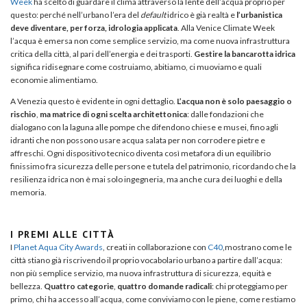
Week
ha scelto di guardare il clima attraverso la lente dell’acqua proprio per
questo: perché nell’urbano l’era del
default
idrico è già realtà e
l’urbanistica
deve diventare, per forza, idrologia applicata
. Alla Venice Climate Week
l’acqua è emersa non come semplice servizio, ma come nuova infrastruttura
critica della città, al pari dell’energia e dei trasporti.
Gestire la bancarotta idrica
significa ridisegnare come costruiamo, abitiamo, ci muoviamo e quali
economie alimentiamo.
A Venezia questo è evidente in ogni dettaglio.
L’acqua non è solo paesaggio o
rischio
,
ma matrice di ogni scelta architettonica
: dalle fondazioni che
dialogano con la laguna alle pompe che difendono chiese e musei, fino agli
idranti che non possono usare acqua salata per non corrodere pietre e
affreschi. Ogni dispositivo tecnico diventa così metafora di un equilibrio
finissimo fra sicurezza delle persone e tutela del patrimonio, ricordando che la
resilienza idrica non è mai solo ingegneria, ma anche cura dei luoghi e della
memoria.
I PREMI ALLE CITTÀ
I
Planet Aqua City Awards
, creati in collaborazione con
C40
,mostrano come le
città stiano già riscrivendo il proprio vocabolario urbano a partire dall’acqua:
non più semplice servizio, ma nuova infrastruttura di sicurezza, equità e
bellezza.
Quattro categorie
,
quattro domande radicali
: chi proteggiamo per
primo, chi ha accesso all’acqua, come conviviamo con le piene, come restiamo