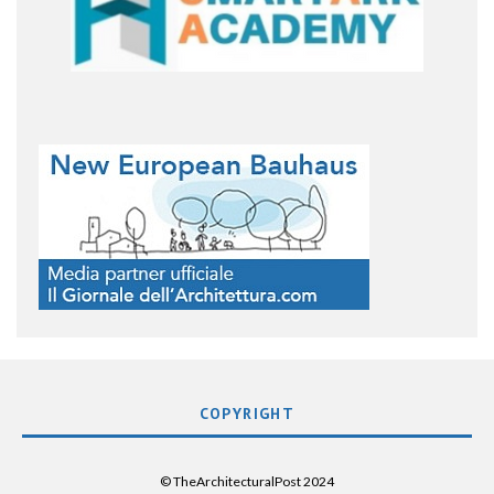
COPYRIGHT
© TheArchitecturalPost 2024