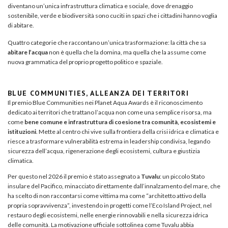
diventano un’unica infrastruttura climatica e sociale, dove drenaggio
sostenibile, verde e biodiversità sono cuciti in spazi che i cittadini hanno voglia
di abitare.
Quattro categorie che raccontano un’unica trasformazione: la città che sa
abitare l’acqua
non è quella che la domina, ma quella che la assume come
nuova grammatica del proprio progetto politico e spaziale.
BLUE COMMUNITIES, ALLEANZA DEI TERRITORI
Il premio Blue Communities nei Planet Aqua Awards è il riconoscimento
dedicato ai territori che trattano l’acqua non come una semplice risorsa, ma
come
bene comune e infrastruttura di coesione tra comunità, ecosistemi e
istituzioni
. Mette al centro chi vive sulla frontiera della crisi idrica e climatica e
riesce a trasformare vulnerabilità estrema in leadership condivisa, legando
sicurezza dell’acqua, rigenerazione degli ecosistemi, cultura e giustizia
climatica.
Per questo nel 2026 il premio è stato assegnato a
Tuvalu
: un piccolo Stato
insulare del Pacifico, minacciato direttamente dall’innalzamento del mare, che
ha scelto di non raccontarsi come vittima ma come “architetto attivo della
propria sopravvivenza”, investendo in progetti come l’Eco Island Project, nel
restauro degli ecosistemi, nelle energie rinnovabili e nella sicurezza idrica
delle comunità. La motivazione ufficiale sottolinea come Tuvalu abbia