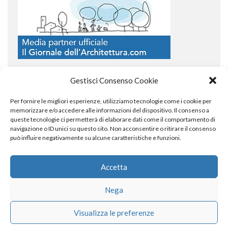
Gestisci Consenso Cookie
Per fornire le migliori esperienze, utilizziamo tecnologie come i cookie per
COPYRIGHT
memorizzare e/o accedere alle informazioni del dispositivo. Il consenso a
queste tecnologie ci permetterà di elaborare dati come il comportamento di
navigazione o ID unici su questo sito. Non acconsentire o ritirare il consenso
può influire negativamente su alcune caratteristiche e funzioni.
© TheArchitecturalPost 2024
SOCIAL NETWORK
Accetta
Nega
x
facebook
instagram
linkedin
Visualizza le preferenze