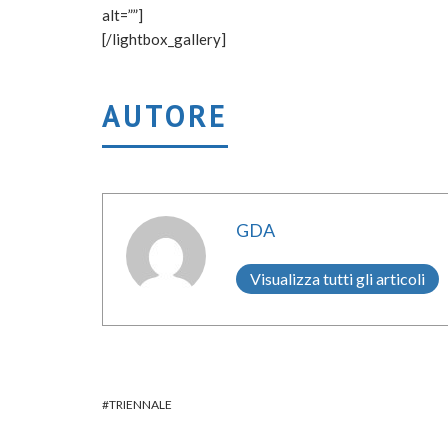
alt=””]
[/lightbox_gallery]
AUTORE
GDA
Visualizza tutti gli articoli
TRIENNALE