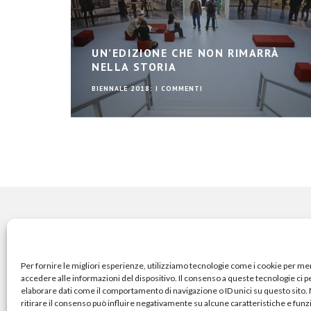
UN’EDIZIONE CHE NON RIMARRÀ
NELLA STORIA
BIENNALE 2018: I COMMENTI
COPYRIGHT
Per fornire le migliori esperienze, utilizziamo tecnologie come i cookie per m
accedere alle informazioni del dispositivo. Il consenso a queste tecnologie ci 
elaborare dati come il comportamento di navigazione o ID unici su questo sito
© TheArchitecturalPost 202
ritirare il consenso può influire negativamente su alcune caratteristiche e funz