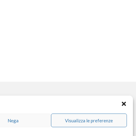
OCIAL NETWORK
Nega
Visualizza le preferenze
facebook
instagram
linkedin