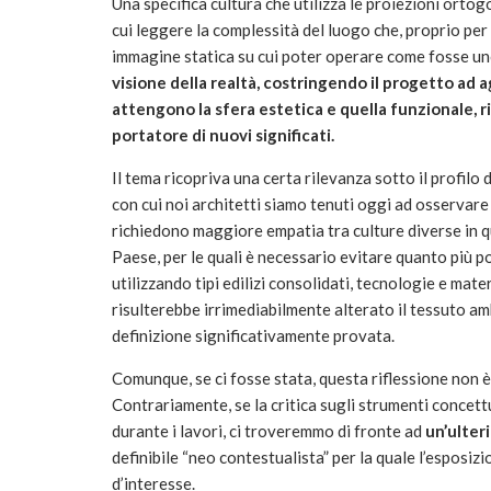
Una specifica cultura che utilizza le proiezioni ortog
cui leggere la complessità del luogo che, proprio per
immagine statica su cui poter operare come fosse uno
visione della realtà,
costringendo il progetto ad 
attengono la sfera estetica e quella funzionale, ri
portatore di nuovi significati.
Il tema ricopriva una certa rilevanza sotto il profilo
con cui noi architetti siamo tenuti oggi ad osservare 
richiedono maggiore empatia tra culture diverse in qu
Paese, per le quali è necessario evitare quanto più p
utilizzando tipi edilizi consolidati, tecnologie e mate
risulterebbe irrimediabilmente alterato il tessuto ambi
definizione significativamente provata.
Comunque, se ci fosse stata, questa riflessione non è
Contrariamente, se la critica sugli strumenti concett
durante i lavori, ci troveremmo di fronte ad
un’ulter
definibile “neo contestualista” per la quale l’esposi
d’interesse.