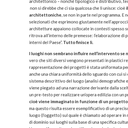
architettonico – nonché tipologico e distributivo, te
non si direbbe che ci sia qualcosa che li unisce: cioè
i
architettoniche
, se non in parte nel programma. E n
selezionati che esprimono giustamente nell’approccio p
architetture appaiono collocate in contesti spesso s
ritrova all’interno delle premesse: l’elaborazione di p
interni del Paese”.
Tutto finisce lì.
I luoghi non sembrano influire nell’intervento se no
vero che siti diversi vengono presentati in plastici rea
rappresentazione dei progetti è stata uniformata pe
anche una chiara uniformità dello sguardo con cui si 
sistema descrittivo del luogo (analisi demografiche e 
viene piegato ad una narrazione derivante dalla scel
un pre-testo per realizzare un’opera edilizia con un p
cioè viene immaginato in funzione di un progetto e
ma questo risulta essere esemplificativo di un preciso
luogo (l’oggetto) sul quale è chiamato ad operare in m
di dominio sui luoghi sulla base di una specifica cult