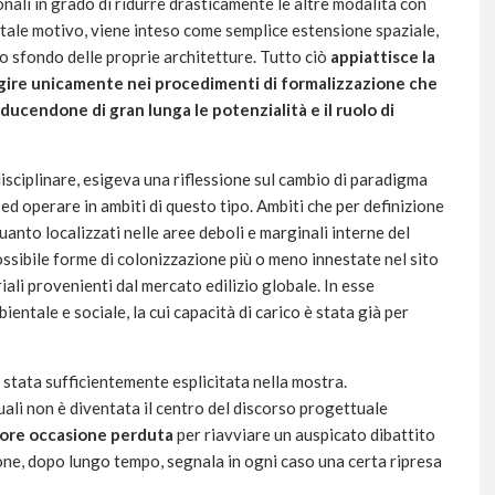
onali in grado di ridurre drasticamente le altre modalità con
 tale motivo, viene inteso come semplice estensione spaziale,
 sfondo delle proprie architetture. Tutto ciò
appiattisce la
agire unicamente nei procedimenti di formalizzazione che
ducendone di gran lunga le potenzialità e il ruolo di
 disciplinare, esigeva una riflessione sul cambio di paradigma
ed operare in ambiti di questo tipo. Ambiti che per definizione
anto localizzati nelle aree deboli e marginali interne del
ossibile forme di colonizzazione più o meno innestate nel sito
riali provenienti dal mercato edilizio globale. In esse
entale e sociale, la cui capacità di carico è stata già per
 stata sufficientemente esplicitata nella mostra.
uali non è diventata il centro del discorso progettuale
iore occasione perduta
per riavviare un auspicato dibattito
zione, dopo lungo tempo, segnala in ogni caso una certa ripresa