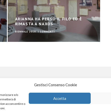
ARIANNA HA PERSO IL FILO ED È
RIMASTA A NAXOS
BIENNALE 2018: I COMMENTI
Gestisci Consenso Cookie
S
emorizzare e/o
Accetta
permetterà di
. Non acconsentire o
4
x
ioni.