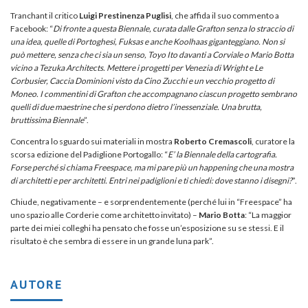
Tranchant il critico
Luigi Prestinenza Puglisi
, che affida il suo commento a
Facebook: “
Di fronte a questa Biennale, curata dalle Grafton senza lo straccio di
una idea, quelle di Portoghesi, Fuksas e anche Koolhaas giganteggiano. Non si
può mettere, senza che ci sia un senso, Toyo Ito davanti a Corviale o Mario Botta
vicino a Tezuka Architects. Mettere i progetti per Venezia di Wright e Le
Corbusier, Caccia Dominioni visto da Cino Zucchi e un vecchio progetto di
Moneo. I commentini di Grafton che accompagnano ciascun progetto sembrano
quelli di due maestrine che si perdono dietro l’inessenziale. Una brutta,
bruttissima Biennale
”.
Concentra lo sguardo sui materiali in mostra
Roberto Cremascoli
, curatore la
scorsa edizione del Padiglione Portogallo: “
E’ la Biennale della cartografia.
Forse perché si chiama Freespace, ma mi pare più un happening che una mostra
di architetti e per architetti. Entri nei padiglioni e ti chiedi: dove stanno i disegni?
”.
Chiude, negativamente – e sorprendentemente (perché lui in “Freespace” ha
uno spazio alle Corderie come architetto invitato) –
Mario Botta
: “La maggior
parte dei miei colleghi ha pensato che fosse un’esposizione su se stessi. E il
risultato è che sembra di essere in un grande luna park”.
AUTORE