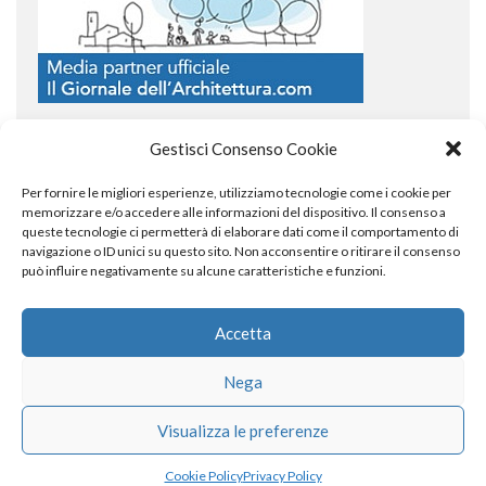
Gestisci Consenso Cookie
Per fornire le migliori esperienze, utilizziamo tecnologie come i cookie per
COPYRIGHT
memorizzare e/o accedere alle informazioni del dispositivo. Il consenso a
queste tecnologie ci permetterà di elaborare dati come il comportamento di
navigazione o ID unici su questo sito. Non acconsentire o ritirare il consenso
può influire negativamente su alcune caratteristiche e funzioni.
© TheArchitecturalPost 2024
SOCIAL NETWORK
Accetta
Nega
x
facebook
instagram
linkedin
Visualizza le preferenze
Cookie Policy
Privacy Policy