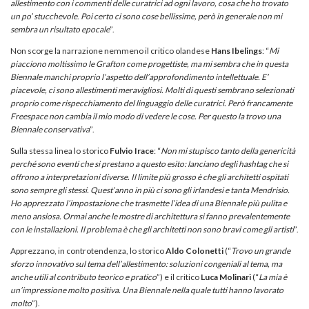
allestimento con i commenti delle curatrici ad ogni lavoro, cosa che ho trovato
un po’ stucchevole
.
Poi certo ci sono cose bellissime, però in generale non mi
sembra un risultato epocale
”.
Non scorge la narrazione nemmeno il critico olandese
Hans Ibelings
: “
Mi
piacciono moltissimo le Grafton come progettiste, ma mi sembra che in questa
Biennale manchi proprio l’aspetto dell’approfondimento intellettuale. E’
piacevole, ci sono allestimenti meravigliosi. Molti di questi sembrano selezionati
proprio come rispecchiamento del linguaggio delle curatrici. Però francamente
Freespace non cambia il mio modo di vedere le cose. Per questo la trovo una
Biennale conservativa
”.
Sulla stessa linea lo storico
Fulvio Irace
: “
Non mi stupisco tanto della genericità
perché sono eventi che si prestano a questo esito: lanciano degli hashtag che si
offrono a interpretazioni diverse. Il limite più grosso è che gli architetti ospitati
sono sempre gli stessi. Quest’anno in più ci sono gli irlandesi e tanta Mendrisio.
Ho apprezzato l’impostazione che trasmette l’idea di una Biennale più pulita e
meno ansiosa. Ormai anche le mostre di architettura si fanno prevalentemente
con le installazioni. Il problema è che gli architetti non sono bravi come gli artisti
”.
Apprezzano, in controtendenza, lo storico
Aldo Colonetti
(“
Trovo un grande
sforzo innovativo sul tema dell’allestimento: soluzioni congeniali al tema, ma
anche utili al contributo teorico e pratico
”) e il critico
Luca Molinari
(“
La mia è
un’impressione molto positiva. Una Biennale nella quale tutti hanno lavorato
molto
”).