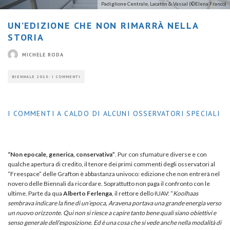
Padiglione Centrale, Lacaton & Vassal (©Elena Franco)
UN’EDIZIONE CHE NON RIMARRÀ NELLA
STORIA
MICHELE RODA
BIENNALE 2018: I COMMENTI
I COMMENTI A CALDO DI ALCUNI OSSERVATORI SPECIALI
“Non epocale, generica, conservativa”
. Pur con sfumature diverse e con
qualche apertura di credito, il tenore dei primi commenti degli osservatori al
“Freespace” delle Grafton è abbastanza univoco: edizione che non entrerà nel
novero delle Biennali da ricordare. Soprattutto non paga il confronto con le
ultime. Parte da qua
Alberto Ferlenga
, il rettore dello IUAV: “
Koolhaas
sembrava indicare la fine di un’epoca, Aravena portava una grande energia verso
un nuovo orizzonte. Qui non si riesce a capire tanto bene quali siano obiettivi e
senso generale dell’esposizione. Ed è una cosa che si vede anche nella modalità di