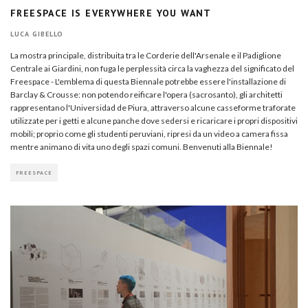
FREESPACE IS EVERYWHERE YOU WANT
LUCA GIBELLO
La mostra principale, distribuita tra le Corderie dell'Arsenale e il Padiglione
Centrale ai Giardini, non fuga le perplessità circa la vaghezza del significato del
Freespace - L'emblema di questa Biennale potrebbe essere l'installazione di
Barclay & Crousse: non potendo reificare l'opera (sacrosanto), gli architetti
rappresentano l'Universidad de Piura, attraverso alcune casseforme traforate
utilizzate per i getti e alcune panche dove sedersi e ricaricare i propri dispositivi
mobili; proprio come gli studenti peruviani, ripresi da un video a camera fissa
mentre animano di vita uno degli spazi comuni. Benvenuti alla Biennale!
FREESPACE