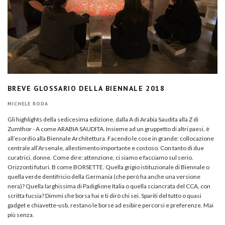
BREVE GLOSSARIO DELLA BIENNALE 2018
MICHELE RODA
Gli highlights della sedicesima edizione, dalla A di Arabia Saudita alla Z di
Zumthor - A come ARABIA SAUDITA. Insieme ad un gruppetto di altri paesi, è
all’esordio alla Biennale Architettura. Facendo le cose in grande: collocazione
centrale all’Arsenale, allestimento importante e costoso. Con tanto di due
curatrici, donne. Come dire: attenzione, ci siamo e facciamo sul serio.
Orizzonti futuri. B come BORSETTE. Quella grigio istituzionale di Biennale o
quella verde dentifricio della Germania (che però ha anche una versione
nera)? Quella larghissima di Padiglione Italia o quella sciancrata del CCA, con
scritta fucsia? Dimmi che borsa hai e ti dirò chi sei. Spariti del tutto o quasi
gadget e chiavette-usb, restano le borse ad esibire percorsi e preferenze. Mai
più senza.