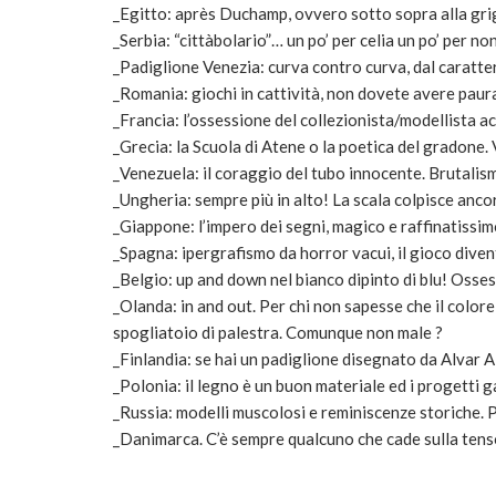
_Egitto: après Duchamp, ovvero sotto sopra alla grig
_Serbia: “cittàbolario”… un po’ per celia un po’ per no
_Padiglione Venezia: curva contro curva, dal carattere
_Romania: giochi in cattività, non dovete avere paura
_Francia: l’ossessione del collezionista/modellista 
_Grecia: la Scuola di Atene o la poetica del gradone. 
_Venezuela: il coraggio del tubo innocente. Brutalis
_Ungheria: sempre più in alto! La scala colpisce ancor
_Giappone: l’impero dei segni, magico e raffinatissi
_Spagna: ipergrafismo da horror vacui, il gioco divent
_Belgio: up and down nel bianco dipinto di blu! Osse
_Olanda: in and out. Per chi non sapesse che il colore
spogliatoio di palestra. Comunque non male ?
_Finlandia: se hai un padiglione disegnato da Alvar 
_Polonia: il legno è un buon materiale ed i progetti 
_Russia: modelli muscolosi e reminiscenze storiche. P
_Danimarca. C’è sempre qualcuno che cade sulla tenso