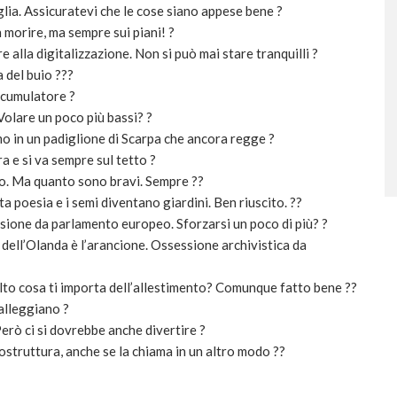
lia. Assicuratevi che le cose siano appese bene ?
n morire, ma sempre sui piani! ?
 alla digitalizzazione. Non si può mai stare tranquilli ?
 del buio ???
accumulatore ?
Volare un poco più bassi? ?
mo in un padiglione di Scarpa che ancora regge ?
a e si va sempre sul tetto ?
mo. Ma quanto sono bravi. Sempre ??
a poesia e i semi diventano giardini. Ben riuscito. ??
ssione da parlamento europeo. Sforzarsi un poco di più? ?
 dell’Olanda è l’arancione. Ossessione archivistica da
Alto cosa ti importa dell’allestimento? Comunque fatto bene ??
galleggiano ?
erò ci si dovrebbe anche divertire ?
struttura, anche se la chiama in un altro modo ??