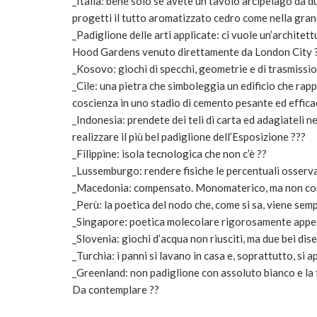
_Italia: bene solo se avete un tavolo arcipelago da 
progetti il tutto aromatizzato cedro come nella gran
_Padiglione delle arti applicate: ci vuole un’archite
Hood Gardens venuto direttamente da London City 
_Kosovo: giochi di specchi, geometrie e di trasmissi
_Cile: una pietra che simboleggia un edificio che rapp
coscienza in uno stadio di cemento pesante ed effica
_Indonesia: prendete dei teli di carta ed adagiateli 
realizzare il più bel padiglione dell’Esposizione ???
_Filippine: isola tecnologica che non c’è ??
_Lussemburgo: rendere fisiche le percentuali osserva
_Macedonia: compensato. Monomaterico, ma non co
_Perù: la poetica del nodo che, come si sa, viene semp
_Singapore: poetica molecolare rigorosamente appes
_Slovenia: giochi d’acqua non riusciti, ma due bei dis
_Turchia: i panni si lavano in casa e, soprattutto, s
_Greenland: non padiglione con assoluto bianco e la f
Da contemplare ??