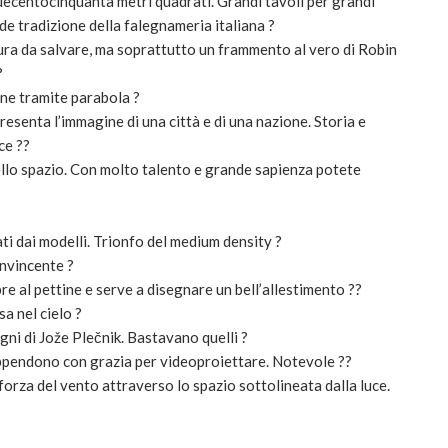
duecentocinquanta metri quadrati. Grandi tavoli per grandi
de tradizione della falegnameria italiana ?
ttura da salvare, ma soprattutto un frammento al vero di Robin
?
one tramite parabola ?
resenta l’immagine di una città e di una nazione. Storia e
ce ??
nello spazio. Con molto talento e grande sapienza potete
ti dai modelli. Trionfo del medium density ?
nvincente ?
re al pettine e serve a disegnare un bell’allestimento ??
a nel cielo ?
egni di Jože Plečnik. Bastavano quelli ?
i appendono con grazia per videoproiettare. Notevole ??
orza del vento attraverso lo spazio sottolineata dalla luce.