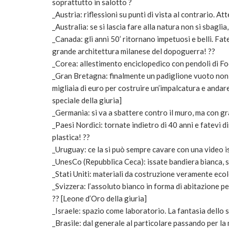
soprattutto in salotto ?
_Austria: riflessioni su punti di vista al contrario. Att
_Australia: se si lascia fare alla natura non si sbagli
_Canada: gli anni 50’ ritornano impetuosi e belli. Fa
grande architettura milanese del dopoguerra! ??
_Corea: allestimento enciclopedico con pendoli di Foc
_Gran Bretagna: finalmente un padiglione vuoto non 
migliaia di euro per costruire un’impalcatura e anda
speciale della giuria]
_Germania: si va a sbattere contro il muro, ma con gr
_Paesi Nordici: tornate indietro di 40 anni e fatevi di
plastica! ??
_Uruguay: ce la si può sempre cavare con una video i
_UnesCo (Repubblica Ceca): issate bandiera bianca, s
_Stati Uniti: materiali da costruzione veramente eco
_Svizzera: l’assoluto bianco in forma di abitazione per
?? [Leone d’Oro della giuria]
_Israele: spazio come laboratorio. La fantasia dello sc
_Brasile: dal generale al particolare passando per l