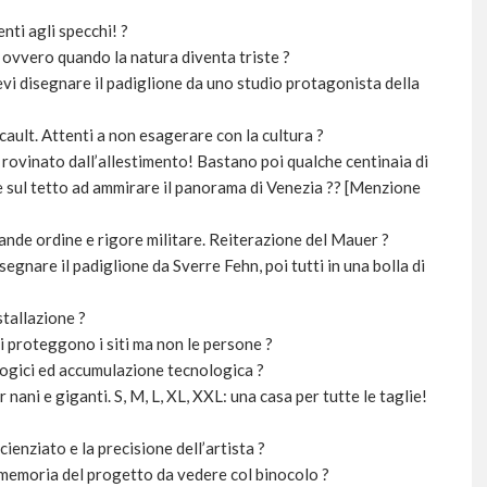
enti agli specchi! ?
a, ovvero quando la natura diventa triste ?
tevi disegnare il padiglione da uno studio protagonista della
ault. Attenti a non esagerare con la cultura ?
rovinato dall’allestimento! Bastano poi qualche centinaia di
re sul tetto ad ammirare il panorama di Venezia ?? [Menzione
ande ordine e rigore militare. Reiterazione del Mauer ?
segnare il padiglione da Sverre Fehn, poi tutti in una bolla di
stallazione ?
i proteggono i siti ma non le persone ?
logici ed accumulazione tecnologica ?
 nani e giganti. S, M, L, XL, XXL: una casa per tutte le taglie!
ienziato e la precisione dell’artista ?
a memoria del progetto da vedere col binocolo ?