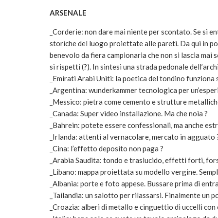
ARSENALE
_Corderie: non dare mai niente per scontato. Se si ent
storiche del luogo proiettate alle pareti. Da qui in po
benevolo da fiera campionaria che non si lascia mai 
si rispetti (?). In sintesi una strada pedonale dell’ar
_Emirati Arabi Uniti: la poetica del tondino funziona
_Argentina: wunderkammer tecnologica per un’esperie
_Messico: pietra come cemento e strutture metalliche
_Canada: Super video installazione. Ma che noia ?
_Bahrein: potete essere confessionali, ma anche estr
_Irlanda: attenti al vernacolare, mercato in agguato 
_Cina: l’effetto deposito non paga ?
_Arabia Saudita: tondo e traslucido, effetti forti, fo
_Libano: mappa proiettata su modello vergine. Sempli
_Albania: porte e foto appese. Bussare prima di entra
_Tailandia: un salotto per rilassarsi. Finalmente un p
_Croazia: alberi di metallo e cinguettio di uccelli con