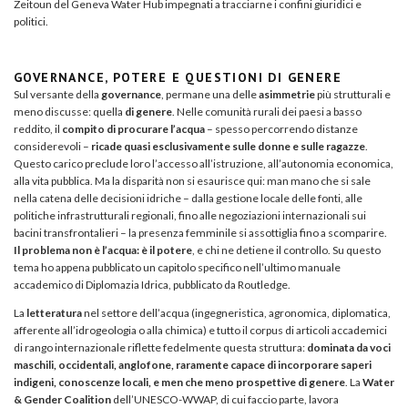
Zeitoun del Geneva Water Hub impegnati a tracciarne i confini giuridici e
politici.
GOVERNANCE, POTERE E QUESTIONI DI GENERE
Sul versante della
governance
, permane una delle
asimmetrie
più strutturali e
meno discusse: quella
di genere
. Nelle comunità rurali dei paesi a basso
reddito, il
compito di procurare l’acqua
– spesso percorrendo distanze
considerevoli –
ricade quasi esclusivamente sulle donne e sulle ragazze
.
Questo carico preclude loro l’accesso all’istruzione, all’autonomia economica,
alla vita pubblica. Ma la disparità non si esaurisce qui: man mano che si sale
nella catena delle decisioni idriche – dalla gestione locale delle fonti, alle
politiche infrastrutturali regionali, fino alle negoziazioni internazionali sui
bacini transfrontalieri – la presenza femminile si assottiglia fino a scomparire.
Il problema non è l’acqua: è il potere
, e chi ne detiene il controllo. Su questo
tema ho appena pubblicato un capitolo specifico nell’ultimo manuale
accademico di Diplomazia Idrica, pubblicato da Routledge.
La
letteratura
nel settore dell’acqua (ingegneristica, agronomica, diplomatica,
afferente all’idrogeologia o alla chimica) e tutto il corpus di articoli accademici
di rango internazionale riflette fedelmente questa struttura:
dominata da voci
maschili, occidentali, anglofone, raramente capace di incorporare saperi
indigeni, conoscenze locali, e men che meno prospettive di genere
. La
Water
& Gender Coalition
dell’UNESCO-WWAP, di cui faccio parte, lavora