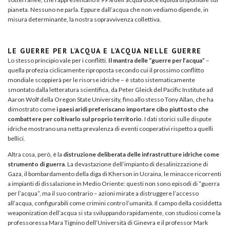
pianeta. Nessuno ne parla. Eppure dall’acqua che non vediamo dipende, in
misura determinante, la nostra sopravvivenza collettiva.
LE GUERRE PER L’ACQUA E L’ACQUA NELLE GUERRE
Lo stesso principio vale per i conflitti.
Il mantra delle “guerre per l’acqua”
–
quella profezia ciclicamente riproposta secondo cui il prossimo conflitto
mondiale scoppierà per le risorse idriche – è stato sistematicamente
smontato dalla letteratura scientifica, da Peter Gleick del Pacific Institute ad
Aaron Wolf della Oregon State University, fino allo stesso Tony Allan, che ha
dimostrato come
i paesi aridi preferiscano importare cibo piuttosto che
combattere per coltivarlo sul proprio territorio
. I dati storici sulle dispute
idriche mostrano una netta prevalenza di eventi cooperativi rispetto a quelli
bellici.
Altra cosa, però, è la
distruzione deliberata delle infrastrutture idriche come
strumento di guerra
. La devastazione dell’impianto di desalinizzazione di
Gaza, il bombardamento della diga di Kherson in Ucraina, le minacce ricorrenti
a impianti di dissalazione in Medio Oriente: questi non sono episodi di “guerra
per l’acqua”, ma il suo contrario – azioni mirate a distruggere l’accesso
all’acqua, configurabili come crimini contro l’umanità. Il campo della cosiddetta
weaponization dell’acqua si sta sviluppando rapidamente, con studiosi come la
professoressa Mara Tignino dell’Università di Ginevra e il professor Mark