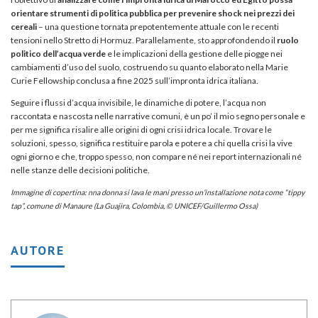
orientare strumenti di politica pubblica per prevenire shock nei prezzi dei
cereali
– una questione tornata prepotentemente attuale con le recenti
tensioni nello Stretto di Hormuz. Parallelamente, sto approfondendo il
ruolo
politico dell’acqua verde
e le implicazioni della gestione delle piogge nei
cambiamenti d’uso del suolo, costruendo su quanto elaborato nella Marie
Curie Fellowship conclusa a fine 2025 sull’impronta idrica italiana.
Seguire i flussi d’acqua invisibile, le dinamiche di potere, l’acqua non
raccontata e nascosta nelle narrative comuni, è un po’ il mio segno personale e
per me significa risalire alle origini di ogni crisi idrica locale. Trovare le
soluzioni, spesso, significa restituire parola e potere a chi quella crisi la vive
ogni giorno e che, troppo spesso, non compare né nei report internazionali né
nelle stanze delle decisioni politiche.
Immagine di copertina: nna donna si lava le mani presso un’installazione nota come “tippy
tap”, comune di Manaure (La Guajira, Colombia, © UNICEF/Guillermo Ossa)
AUTORE