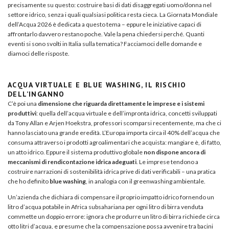
precisamente su questo: costruire basi di dati disaggregati uomo/donna nel
settore idrico, senza i quali qualsiasi politica resta cieca. La Giornata Mondiale
dell’Acqua 2026 è dedicata a questo tema – eppure le iniziative capaci di
affrontarlo davvero restano poche. Vale la pena chiedersi perché. Quanti
eventi si sono svolti in Italia sulla tematica? Facciamoci delle domande e
diamoci delle risposte.
ACQUA VIRTUALE E BLUE WASHING, IL RISCHIO
DELL’INGANNO
C’è poi una
dimensione che riguarda direttamente le imprese e i sistemi
produttivi
: quella dell’acqua virtuale e dell’impronta idrica, concetti sviluppati
da Tony Allan e Arjen Hoekstra, professori scomparsi recentemente, ma che ci
hanno lasciato una grande eredità. L’Europa importa circa il 40% dell’acqua che
consuma attraverso i prodotti agroalimentari che acquista: mangiare è, di fatto,
un atto idrico. Eppure il sistema produttivo globale
non dispone ancora di
meccanismi di rendicontazione idrica adeguati
. Le imprese tendono a
costruire narrazioni di sostenibilità idrica prive di dati verificabili – una pratica
che ho definito
blue washing
, in analogia con il greenwashing ambientale.
Un’azienda che dichiara di compensare il proprio impatto idrico fornendo un
litro d’acqua potabile in Africa subsahariana per ogni litro di birra venduta
commette un doppio errore: ignora che produrre un litro di birra richiede circa
otto litri d’acqua, e presume che la compensazione possa avvenire tra bacini