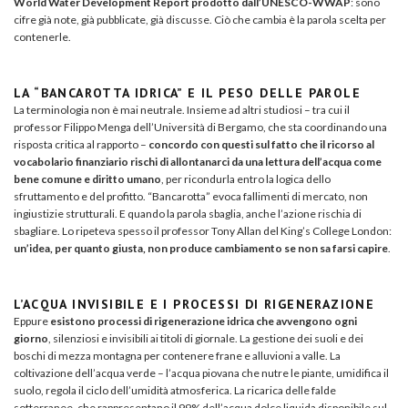
World Water Development Report prodotto dall’UNESCO-WWAP
: sono
cifre già note, già pubblicate, già discusse. Ciò che cambia è la parola scelta per
contenerle.
LA “BANCAROTTA IDRICA” E IL PESO DELLE PAROLE
La terminologia non è mai neutrale. Insieme ad altri studiosi – tra cui il
professor Filippo Menga dell’Università di Bergamo, che sta coordinando una
risposta critica al rapporto –
concordo con questi sul fatto che il ricorso al
vocabolario finanziario rischi di allontanarci da una lettura dell’acqua come
bene comune e diritto umano
, per ricondurla entro la logica dello
sfruttamento e del profitto. “Bancarotta” evoca fallimenti di mercato, non
ingiustizie strutturali. E quando la parola sbaglia, anche l’azione rischia di
sbagliare. Lo ripeteva spesso il professor Tony Allan del King’s College London:
un’idea, per quanto giusta, non produce cambiamento se non sa farsi capire
.
L’ACQUA INVISIBILE E I PROCESSI DI RIGENERAZIONE
Eppure
esistono processi di rigenerazione idrica che avvengono ogni
giorno
, silenziosi e invisibili ai titoli di giornale. La gestione dei suoli e dei
boschi di mezza montagna per contenere frane e alluvioni a valle. La
coltivazione dell’acqua verde – l’acqua piovana che nutre le piante, umidifica il
suolo, regola il ciclo dell’umidità atmosferica. La ricarica delle falde
sotterranee, che rappresentano il 99% dell’acqua dolce liquida disponibile sul