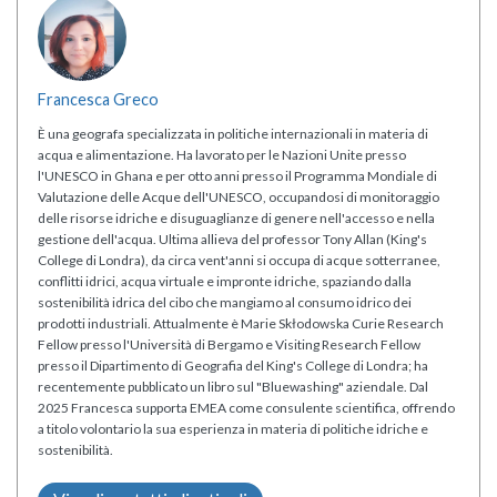
Francesca Greco
È una geografa specializzata in politiche internazionali in materia di
acqua e alimentazione. Ha lavorato per le Nazioni Unite presso
l'UNESCO in Ghana e per otto anni presso il Programma Mondiale di
Valutazione delle Acque dell'UNESCO, occupandosi di monitoraggio
delle risorse idriche e disuguaglianze di genere nell'accesso e nella
gestione dell'acqua. Ultima allieva del professor Tony Allan (King's
College di Londra), da circa vent'anni si occupa di acque sotterranee,
conflitti idrici, acqua virtuale e impronte idriche, spaziando dalla
sostenibilità idrica del cibo che mangiamo al consumo idrico dei
prodotti industriali. Attualmente è Marie Skłodowska Curie Research
Fellow presso l'Università di Bergamo e Visiting Research Fellow
presso il Dipartimento di Geografia del King's College di Londra; ha
recentemente pubblicato un libro sul "Bluewashing" aziendale. Dal
2025 Francesca supporta EMEA come consulente scientifica, offrendo
a titolo volontario la sua esperienza in materia di politiche idriche e
sostenibilità.