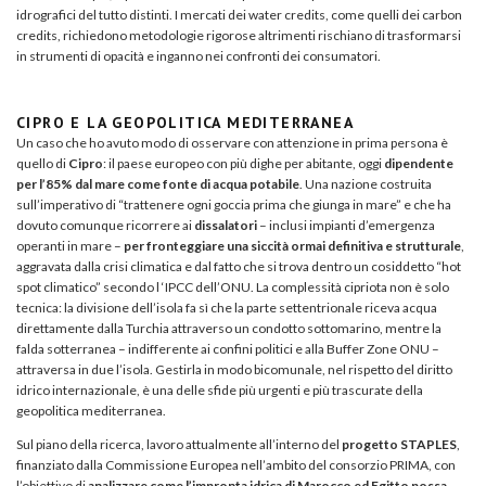
idrografici del tutto distinti. I mercati dei water credits, come quelli dei carbon
credits, richiedono metodologie rigorose altrimenti rischiano di trasformarsi
in strumenti di opacità e inganno nei confronti dei consumatori.
CIPRO E LA GEOPOLITICA MEDITERRANEA
Un caso che ho avuto modo di osservare con attenzione in prima persona è
quello di
Cipro
: il paese europeo con più dighe per abitante, oggi
dipendente
per l’85% dal mare come fonte di acqua potabile
. Una nazione costruita
sull’imperativo di “trattenere ogni goccia prima che giunga in mare” e che ha
dovuto comunque ricorrere ai
dissalatori
– inclusi impianti d’emergenza
operanti in mare –
per fronteggiare una siccità ormai definitiva e strutturale
,
aggravata dalla crisi climatica e dal fatto che si trova dentro un cosiddetto “hot
spot climatico” secondo l ‘IPCC dell’ONU. La complessità cipriota non è solo
tecnica: la divisione dell’isola fa sì che la parte settentrionale riceva acqua
direttamente dalla Turchia attraverso un condotto sottomarino, mentre la
falda sotterranea – indifferente ai confini politici e alla Buffer Zone ONU –
attraversa in due l’isola. Gestirla in modo bicomunale, nel rispetto del diritto
idrico internazionale, è una delle sfide più urgenti e più trascurate della
geopolitica mediterranea.
Sul piano della ricerca, lavoro attualmente all’interno del
progetto STAPLES
,
finanziato dalla Commissione Europea nell’ambito del consorzio PRIMA, con
l’obiettivo di
analizzare come l’impronta idrica di Marocco ed Egitto possa