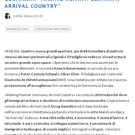
ARRIVAL COUNTRY”
ZAIRA MAGLIOZZI
BIENNALE 2016
I PADIGLIONI NAZIONALI
VENEZIA.
Quattro nuove grandi aperture, più di 48 tonnellate di mattoni
rimossi dai muri perimetrali originali e il Padiglione tedesco si trasforma in
un unico grande open space.
«
Speriamo che lo lascino così anche per le
prossime Biennali
»,
ci racconta
Anna Scheuermann
, incaricata di curare,
insieme a
Peter Cachola Schmal
e
Oliver Elser
, il Padiglione per conto del
Deutsche Architekturmuseum
(DAM). Una metafora per enfatizzare questa
propensione all’accoglienza
che caratterizza la Germania in Europa.
«Making Heimat. Germany, Arrival Country» racconta le
città tedesche dove
gli immigrati arrivano e decidono di cominciare una nuova vita
. L’ispirazione è
venuta dal libro
Arrival city
di
Doug Saunders
ed è stata declinata
nell’accezione architettonica portando a formulare le
otto tesi
di una tipica
“Arrival city” tedesca:
è una città nella città, è economica, è vicina al lavoro, è
informale, è auto costruita, si sviluppa ai piani terra, è un network di
immigrati e ha bisogno di scuole migliori
. Immigrati e rifugiati, sono loro
l’oggetto di studio del Padiglione che ha anche avviato un database