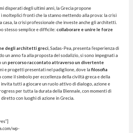
i disperati degli ultimi anni, la Grecia propone
 molteplici fronti che la stanno mettendo alla prova: la crisi
lla casa, la crisi professionale che investe anche gli architetti.
o stesso semplice e difficile:
collaborare e unire le forze
e degli architetti greci
, Sadas-Pea, presenta l’esperienza di
do un anno fa alla proposta del sodalizio, si sono impegnati a
o un
percorso raccontato attraverso un divertente
ioni e progetti presentati nel padiglione, dove la
filosofia
to come il simbolo per eccellenza della civiltà greca e della
invita tutti a giocare un ruolo attivo di dialogo, azione e
progress per tutta la durata della Biennale, con momenti di
diretto con luoghi di azione in Grecia.
yes”]
ura.com/wp-