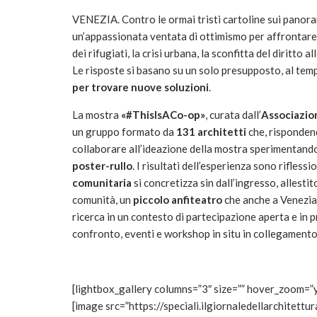
VENEZIA. Contro le ormai tristi cartoline sui panoram
un’appassionata ventata di ottimismo per affrontare i
dei rifugiati, la crisi urbana, la sconfitta del diritto a
Le risposte si basano su un solo presupposto, al temp
per trovare nuove soluzioni
.
La mostra
«#ThisIsACo-op»
, curata dall’
Associazion
un gruppo formato da
131 architetti
che, risponden
collaborare all’ideazione della mostra sperimentand
poster-rullo
. I risultati dell’esperienza sono rifless
comunitaria
si concretizza sin dall’ingresso, allesti
comunità, un
piccolo anfiteatro
che anche a Venezia 
ricerca in un contesto di partecipazione aperta e in 
confronto, eventi e workshop in situ in collegamento 
[lightbox_gallery columns=”3″ size=”” hover_zoom=”
[image src=”https://speciali.ilgiornaledellarchitett