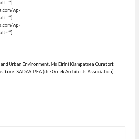
lt=””]
ura.com/wp-
lt=””]
ura.com/wp-
lt=””]
ng and Urban Environment, Ms Eirini Klampatsea
Curatori
:
sitore
: SADAS‐PEA (the Greek Architects Association)