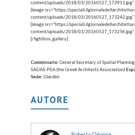
content/uploads/2018/03/20160527_172911.jpg” a
[image src=”https://speciali.ilgiornaledellarchitett
content/uploads/2018/03/20160527_173242.jpg” a
[image src=”https://speciali.ilgiornaledellarchitett
content/uploads/2018/03/20160527_173256.jpg” a
[/lightbox_gallery]
Commissario
: General Secretary of Spatial Planni
SADAS‐PEA (the Greek Architects Association)
Espo
Sede
: Giardini
AUTORE
Roberta Chionne