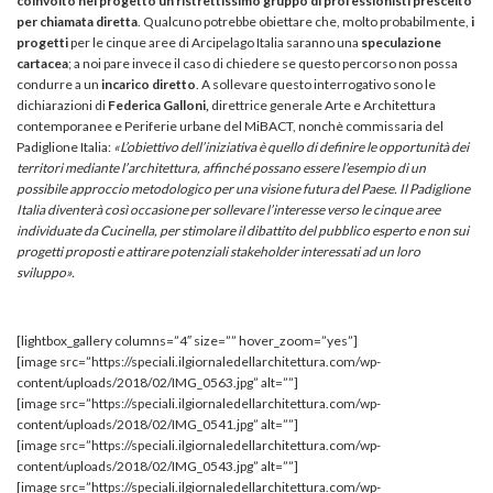
coinvolto nel progetto un ristrettissimo gruppo di professionisti prescelto
per chiamata diretta
. Qualcuno potrebbe obiettare che, molto probabilmente,
i
progetti
per le cinque aree di Arcipelago Italia saranno una
speculazione
cartacea
; a noi pare invece il caso di chiedere se questo percorso non possa
condurre a un
incarico diretto
. A sollevare questo interrogativo sono le
dichiarazioni di
Federica Galloni
,
direttrice generale Arte e Architettura
contemporanee e Periferie urbane del MiBACT, nonchè commissaria del
Padiglione Italia:
«L’obiettivo dell’iniziativa è quello di definire le opportunità dei
territori mediante l’architettura,
affinché possano essere l’esempio di un
possibile approccio metodologico per una visione futura del Paese. Il Padiglione
Italia diventerà così occasione per sollevare l’interesse verso le cinque aree
individuate da Cucinella, per stimolare il dibattito del pubblico esperto e non sui
progetti proposti e attirare potenziali stakeholder interessati ad un loro
sviluppo».
[lightbox_gallery columns=”4″ size=”” hover_zoom=”yes”]
[image src=”https://speciali.ilgiornaledellarchitettura.com/wp-
content/uploads/2018/02/IMG_0563.jpg” alt=””]
[image src=”https://speciali.ilgiornaledellarchitettura.com/wp-
content/uploads/2018/02/IMG_0541.jpg” alt=””]
[image src=”https://speciali.ilgiornaledellarchitettura.com/wp-
content/uploads/2018/02/IMG_0543.jpg” alt=””]
[image src=”https://speciali.ilgiornaledellarchitettura.com/wp-