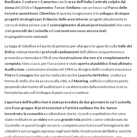
Basilicata
; il
cratere
e
Camerino
con le
aree dell’Italia Centrale colpite dal
sisma
del 2016 e l’
Appennino Tosco-Emiliano
con un focus sul
Parco delle
foreste casentinesi
.
Obiettivo
di questa ricognizione è lo
sviluppo di cinque
progetti strategici per il rilancio delle aree interne
; progetti attualmente in
corso di elaborazione con il
coinvolgimento di alcuni professionisti
che sono
stati
prescelti da Cucinella
ed
i cui nomi non sono ancora stati
inspiegabilmente
resi noti
.
La tappa di Gibellina è il punto di partenza per allargare lo sguardo sulla
Valle del
Belice
, interpretando i
profondi cambiamenti
dell’ultimo cinquantennio e
provando a riannodare i fili di una
ricostruzione
che non si è completamente
compiuta
. Non a caso, per l’occasione è stato
aperto al pubblico il mai ultimato
Auditorium
, costruzione iniziata nel 1984 su disegno dello scultore mazarese
Pietro Consagra
che qui ha realizzato anche
La porta del Belice
, scultura a
forma di stella che dà accesso alla città, e il
Meeting
, edificio scultoreo posto
perpendicolarmente all’auditorium e caratterizzato dalla medesima ricerca
formale basata sull’inviluppo di piani curvi e continui.
L’apertura dell’Auditorium è stata preceduta da due giornate in cui Cucinella,
con il suo gruppo di professionisti e l’artista emiliano Hu-Be, hanno
incontrato la comunità
ascoltandone storie, ricordi e aspettative che sono
state restituite in un
video
e in una
grande tela
poiché, come sottolineato da
Cucinella, in questi luoghi occorre «
compiere una ricerca sull’immaginario dei
cittadini e sul coraggio espresso negli anni della ricostruzione del Belice, nonché
sulla dimensione politica che caratterizzò l’atto di nuova fondazione
», con