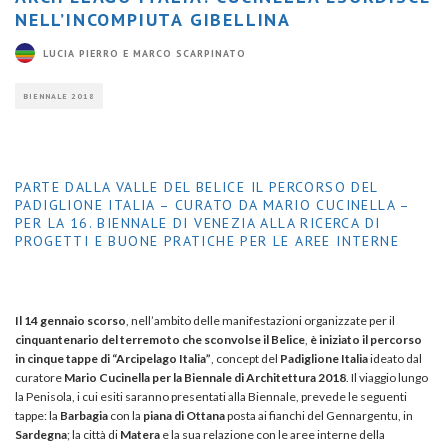
NELL’INCOMPIUTA GIBELLINA
LUCIA PIERRO E MARCO SCARPINATO
BIENNALE 2018
PARTE DALLA VALLE DEL BELICE IL PERCORSO DEL
PADIGLIONE ITALIA – CURATO DA MARIO CUCINELLA –
PER LA 16. BIENNALE DI VENEZIA ALLA RICERCA DI
PROGETTI E BUONE PRATICHE PER LE AREE INTERNE
Il 14 gennaio scorso
, nell’ambito delle manifestazioni organizzate per il
cinquantenario del terremoto che sconvolse il Belice
,
è iniziato il percorso
in cinque tappe di “Arcipelago Italia”
, concept del
Padiglione Italia
ideato dal
curatore
Mario Cucinella per la Biennale di Architettura 2018
. Il viaggio lungo
la Penisola, i cui esiti saranno presentati alla Biennale, prevede le seguenti
tappe: la
Barbagia
con la
piana di Ottana
posta ai fianchi del Gennargentu, in
Sardegna
; la città di
Matera
e la sua relazione con le aree interne della