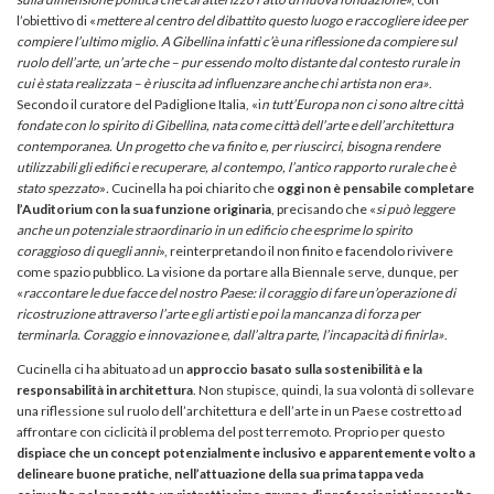
l’obiettivo di «
mettere al centro del dibattito questo luogo e raccogliere idee per
compiere l’ultimo miglio. A Gibellina infatti c’è una riflessione da compiere sul
ruolo dell’arte, un’arte che – pur essendo molto distante dal contesto rurale in
cui è stata realizzata – è riuscita ad influenzare anche chi artista non era»
.
Secondo il curatore del Padiglione Italia, «i
n tutt’Europa non ci sono altre città
fondate con lo spirito di Gibellina, nata come città dell’arte e dell’architettura
contemporanea. Un progetto che va finito e, per riuscirci, bisogna rendere
utilizzabili gli edifici e recuperare, al contempo, l’antico rapporto rurale che è
stato spezzato
»
.
Cucinella ha poi chiarito che
oggi non è pensabile completare
l’Auditorium con la sua funzione originaria
, precisando che «
si può leggere
anche un potenziale straordinario in un edificio che esprime lo spirito
coraggioso di quegli anni
», reinterpretando il non finito e facendolo rivivere
come spazio pubblico. La visione da portare alla Biennale serve, dunque, per
«
raccontare le due facce del nostro Paese: il coraggio di fare un’operazione di
ricostruzione attraverso l’arte e gli artisti e poi la mancanza di forza per
terminarla. Coraggio e innovazione e, dall’altra parte, l’incapacità di finirla»
.
Cucinella ci ha abituato ad un
approccio basato sulla sostenibilità e la
responsabilità in architettura
. Non stupisce, quindi, la sua volontà di sollevare
una riflessione sul ruolo dell’architettura e dell’arte in un Paese costretto ad
affrontare con ciclicità il problema del post terremoto. Proprio per questo
dispiace che un concept potenzialmente inclusivo e apparentemente volto a
delineare buone pratiche, nell’attuazione della sua prima tappa veda